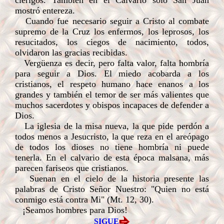
clérigos. También en el Calvario sólo San Juan
mostró entereza.
Cuando fue necesario seguir a Cristo al combate
supremo de la Cruz los enfermos, los leprosos, los
resucitados, los ciegos de nacimiento, todos,
olvidaron las gracias recibidas.
Vergüenza es decir, pero falta valor, falta hombría
para seguir a Dios. El miedo acobarda a los
cristianos, el respeto humano hace enanos a los
grandes y también el temor de ser más valientes que
muchos sacerdotes y obispos incapaces de defender a
Dios.
La iglesia de la misa nueva, la que pide perdón a
todos menos a Jesucristo, la que reza en el areópago
de todos los dioses no tiene hombría ni puede
tenerla. En el calvario de esta época malsana, más
parecen fariseos que cristianos.
Suenan en el cielo de la historia presente las
palabras de Cristo Señor Nuestro: "Quien no está
conmigo está contra Mi" (Mt. 12, 30).
¡Seamos hombres para Dios!
SIGUE