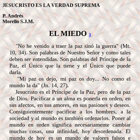
JESUCRISTO ES LA VERDAD SUPREMA
P. Andrés
Morello S.J.M.
EL MIEDO
3
"No he venido a traer la paz sinó la guerra" (Mt.
10, 34). Son palabras de Nuestro Señor y como tales
deben ser entendidas. Son palabras del Príncipe de la
Paz, el Único que la tiene y el Único que puede
darla.
"Mi paz os dejo, mi paz os doy... No como el
mundo la da" (Jn. 14, 27).
Jesucristo es el Príncipe de la Paz, pero de la paz
de Dios. Pacificar a un alma es ponerla en orden, en
sus afectos, en sus amores, en sus pasiones y deseos.
Consiguientemente pacificar a los hombres, a la
sociedad y al mundo es también ordenarlos. Poner al
mundo en orden significa necesariamente cambiar
muchas cosas, una infinidad, hoy desordenada. El
mundo de hoy es un mundo de valores falsos e