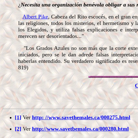
¿
Necesita una organización benévola obligar a sus m
Albert Pike
, Cabeza del Rito escocés, en el gran e
las religiones, todos los misterios, el hermetismo y 
los Elegidos, y utiliza falsas explicaciones e inte
merecen ser desorientados..."
"Los Grados Azules no son más que la corte externa
iniciados, pero se le dan adrede falsas interpreta
haberlas entendido. Su verdadero significado es res
819)
C
[1]
Ver
http: //www.savethemales.ca/000275.html
[2]
Ver
http://www.savetbemales.ca/000280.html