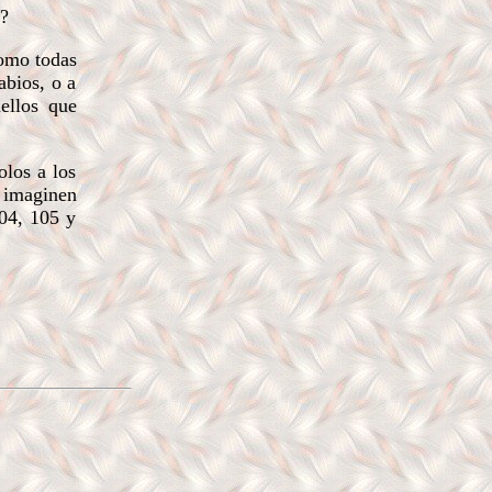
?
como todas
abios, o a
uellos que
los a los
 imaginen
104, 105 y