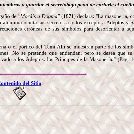
iembros a guardar el secretobajo pena de cortarle el cuello
ngaño de
"Moráis a Dogma"
(1871) declara: "La masonería, 
la alquimia oculta sus secretos a todos excepto a Adeptos y S
rpretaciones erróneas de sus símbolos para desorientar a aq
 o el pórtico del Temí Allí se muestran parte de los símbo
ciones. No se pretende que entiendan; pero se desea que se
ervado a los Adeptos: los Príncipes de la Masonería." (Pag. 
ontenido del Sitio