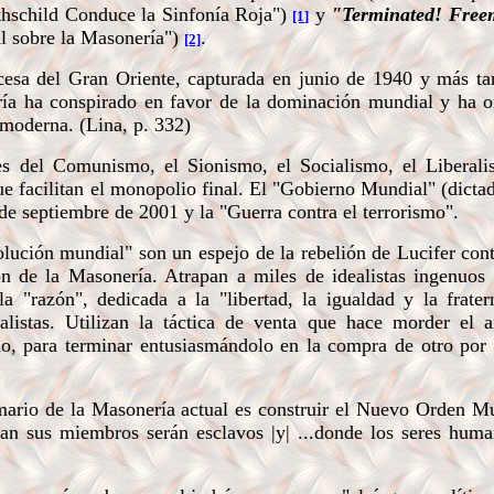
thschild Conduce la Sinfonía Roja")
y
"Terminated! Free
[1]
l sobre la Masonería")
.
[2]
esa del Gran Oriente, capturada en junio de 1940 y más ta
ría ha conspirado en favor de la dominación mundial y ha o
 moderna. (Lina, p. 332)
del Comunismo, el Sionismo, el Socialismo, el Liberali
 facilitan el monopolio final. El "Gobierno Mundial" (dictad
1 de septiembre de 2001 y la "Guerra contra el terrorismo".
ución mundial" son un espejo de la rebelión de Lucifer con
ón de la Masonería. Atrapan a miles de idealistas ingenuos
 "razón", dedicada a la "libertad, la igualdad y la frater
alistas. Utilizan la táctica de venta que hace morder el a
o, para terminar entusiasmándolo en la compra de otro por 
ario de la Masonería actual es construir el Nuevo Orden Mu
ean sus miembros serán esclavos
|y| ...donde los seres hum