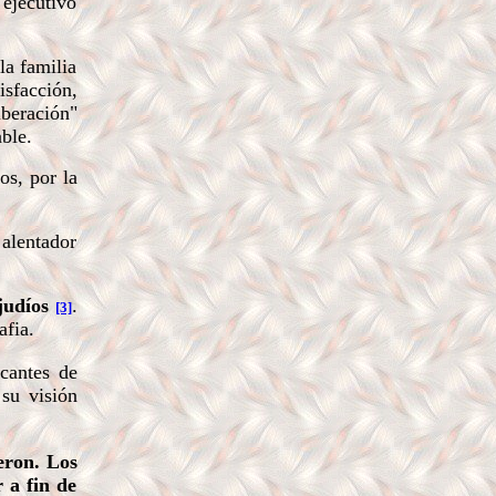
 ejecutivo
la familia
isfacción,
iberación"
ble.
os, por la
alentador
judíos
.
[3]
afia.
icantes de
su visión
eron. Los
 a fin de