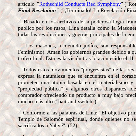
artículo
"
Rothschild Conducts Red Symphony
" ("Ro
Final Revelation"
("¡Terminado! La Revelación Fina
Basado en los archivos de la poderosa logia franc
público por los rusos, Lina detalla cómo la Masone
todas las revoluciones y guerras principales de la era
Los masones, a menudo judíos, son responsables 
Feminismo). Aman los gobiernos grandes debido a que
trofeo final. Esta es la visión tras lo acontecido el 1
Todos estos movimientos "progresistas" de la "revol
expresa la naturaleza que se encuentra en el coraz
prometen una utopía basada en el materialismo y la
"propiedad pública" y algunos otros disparates ide
comprador ofreciendo un producto a muy bajo preci
mucho más alto ("bait-and-switch").
Conforme a las palabras de Lina: "El objetivo prim
Templo de Salomón espiritual, donde quienes no s
sacrificados a Yahvé". (52)