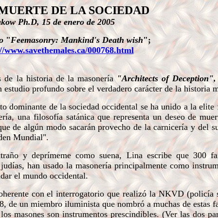
MUERTE DE LA SOCIEDAD
kow Ph.D, 15 de enero de 2005
lo
"
Feemasonry: Mankind's Death wish
";
://www.savethemales.ca/000768.html
de la historia de la masonería
"Architects of Deception"
n estudio profundo sobre el verdadero carácter de la historia 
dominante de la sociedad occidental se ha unido a la elite 
ería, una filosofía satánica que representa un deseo de muer
que de algún modo sacarán provecho de la carnicería y del s
den Mundial".
raño y deprímeme como suena, Lina escribe que 300 fa
 judías, han usado la masonería principalmente como instru
adar el mundo occidental.
herente con el interrogatorio que realizó la NKVD (policía 
38, de un miembro iluminista que nombró a muchas de estas f
los masones son instrumentos prescindibles. (Ver las dos pa