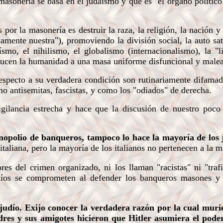
asonería se basa en el judaísmo y que es "el órgano político
r la masonería es destruir la raza, la religión, la nación y 
iamente nuestra"), promoviendo la división social, la auto sat
eísmo, el nihilismo, el globalismo (internacionalismo), la "l
ducen la humanidad a una masa uniforme disfuncional y malea
specto a su verdadera condición son rutinariamente difamad
 antisemitas, fascistas, y como los "odiados" de derecha.
gilancia estrecha y hace que la discusión de nuestro poco 
opolio de banqueros, tampoco lo hace la mayoría de los 
taliana, pero la mayoría de los italianos no pertenecen a la m
s del crimen organizado, ni los llaman "racistas" ni "traf
udíos se comprometen al defender los banqueros masones y 
udío. Exijo conocer la verdadera razón por la cual muri
es y sus amigotes hicieron que Hitler asumiera el poder