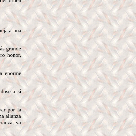
 del orden
meja a una
más grande
tro honor,
ra enorme
ndose a sí
var por la
na alianza
eranza, ya