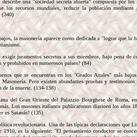
escribe una "sociedad secreta abierta" compuesta por los d
e los recursos mundiales, reducir la población mediante 
 (340)
ajos, la masonería aparece como dedicada a "lograr que la 
stianismo.
exigir juramentos secretos a sus miembros, bajo pena de co
 y prohibidos en numerosos países? (84)
nos que se encuentran en los "Grados Azules" más bajos
a Masonería. Pero existen abundantes pruebas y testimonios
n de la muerte. (134-138)
ana del Gran Oriente del Palazzio Bourghese de Roma, en
tanás. Los masones italianos publicaronun diarioen los años 
er es Satanás! (135)
ca revolucionaria. Una de las típicas declaraciones que Li
e 1910, es la siguiente: "El pensamiento conductor se conce