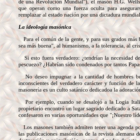
de una Revolución Mundial"), el masón H.G. Wells d
que operan como una fuerza oculta para asegurars
remplazar al estado nación por una dictadura mundial
La ideología masónica
Para el común de la gente, y para sus grados más b
sea más buena", al humanismo, a la tolerancia, al cri
Si esto fuera verdadero: ¿tendrían la necesidad de 
pescuezo? ¿Habrían sido condenados por tantos Papas
No deseo impugnar a la cantidad de hombres bue
inconscientes del verdadero carácter y función de l
masonería es un culto satánico dedicadoa la adoració
Por ejemplo, cuando se desalojó a la Logia Itali
propietario encontró un lugar sagrado dedicado a Sa
confesaron en varias oportunidades que "¡Nuestro líd
Los masones también admiten tener una agenda políti
las publicaciones masónicas de la revista alemana d