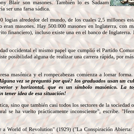
Tony Blair son masones. También lo es Sadaam
ía ser una farsa sádica.
logias alrededor del mundo, de los cuales 2,5 millones est
 eran masones. Hay 500.000 masones en Inglaterra, con m
ito financiero), i
ncluso existe una en el banco de Inglaterra.
ad occidental el mismo papel que cumplió el Partido Comuni
ste posibilidad alguna de realizar una carrera rápida, por más
esa masónica y el rompecabezas comienza a lomar forma
Alguna vez se preguntó por qué? los graduados usan un cu
perior y horizontal, que es un símbolo masónico. La t
in tener idea de esa situación!
ca, sino que también casi todos los sectores de la sociedad o
tural se ha vuelto prácticamente inconsciente", escribe. "He
 a World of Revolution" (1929) ("La Conspiración Abierta: 