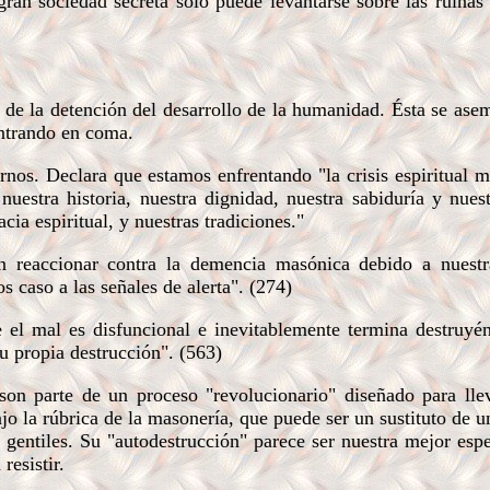
gran sociedad secreta sólo puede levantarse sobre las ruinas
de la detención del desarrollo de la humanidad. Ésta se ase
ntrando en coma.
rnos. Declara que estamos enfrentando "la crisis espiritual 
nuestra historia, nuestra dignidad, nuestra sabiduría y nues
cia espiritual, y nuestras tradiciones."
 reaccionar contra la demencia masónica debido a nuest
 caso a las señales de alerta". (274)
 el mal es disfuncional e inevitablemente termina destruyé
u propia destrucción". (563)
son parte de un proceso "revolucionario" diseñado para lle
o la rúbrica de la masonería, que puede ser un sustituto de u
s gentiles. Su "autodestrucción" parece ser nuestra mejor esp
resistir.