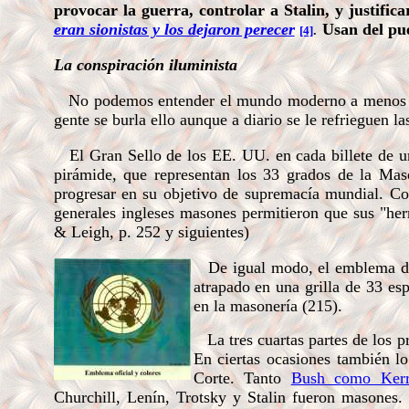
provocar la guerra, controlar a Stalin, y justific
eran sionistas y los dejaron perecer
.
Usan del pu
[4]
La conspiración iluminista
No podemos entender el mundo moderno a menos que
gente se burla ello aunque a diario se le refrieguen la
El Gran Sello de los EE. UU. en cada billete de un
pirámide, que representan los 33 grados de la Ma
progresar en su objetivo de suprema
cía mundial. C
generales ingleses masones permitieron que sus "he
& Leigh, p. 252 y siguientes)
De igual modo, el emblema d
atrapado en una grilla de 33 es
en la masonería (215).
La tres cuartas partes de los p
En ciertas ocasiones también l
Corte. Tanto
Bush como Ker
Churchill, Lenín, Trotsky y Stalin fueron masones. 