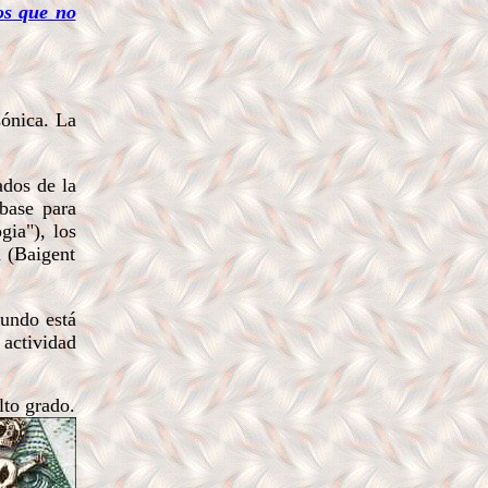
os que no
ónica. La
ados de la
base para
gia"), los
 (Baigent
undo está
 actividad
lto grado.