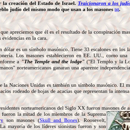
ar la creación del Estado de Israel.
Traicionaron a los judí
eblo jud
ío del mismo modo que usan a los masones
.
[4]
 apreciemos que él es el resultado de la conspiración mas
s evidencias en la cara.
 dólar es un símbolo masónico. Tiene 33 escalones en los l
sonería. Los masones establecieron en EE. UU., como una 
onforme a
"The Temple and the lodge"
("El Templo y la Lo
rmanos" norteamericanos ganaran una aparente independencia
e la Naciones Unidas es también un símbolo masónico. El m
pacios rodeado de hojas de acacias que representan la intensa
residentes norteamericanos del Siglo XX fueron masones de a
o fueron la mitad de los miembros de la
Suprema
ry
son masones (
Skull and Bones
). Roosevelt,
La mayoría de los líderes sionistas fueron y son