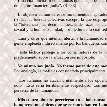
Lina cita muchas fuentes judías que alegan que la m
de la elite financiera judía". (81-83)
El objetivo común de estos movimientos inspirados po
("todas las fuerzas colectivas excepto la que es prop
la "tolerancia", es decir, la mezcla de razas, el at
sexual y la homosexualidad, por medio de lo cual re
Lina y otros que intentan alertar a la humanidad re
gente empleada indirectamente por los banqueros como
Esta táctica protege a los conspiradores de la vi
predicamento sobre la situación sea imposible.
Yo mismo soy judío. No formo parte de este mon
Por analogía, la mafia es considerada principalmente i
Los italianos no atacan brutalmente a los opositore
odio". Esto sería terriblemente sospechoso. Los j
perversa de la humanidad.
Mis cuatro abuelos perecieron en el holocausto j
banqueros masónicos que se encontraban en Londr