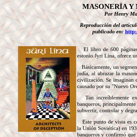
MASONERÍA Y 
Por Henry Ma
Reproducción del artícu
publicado en:
http
.
El libro de 600 páginas 
estonio Jyri Lina, ofrece u
Básicamente, un segmento 
judía, al abrazar la mason
civilización. Se imaginan 
causado por su "Nuevo Or
Tan increíblemente ext
banqueros, principalmente
subvertir, controlar y degr
Este punto de vista es co
la Unión Soviética) en 19
banqueros y confirmó que 