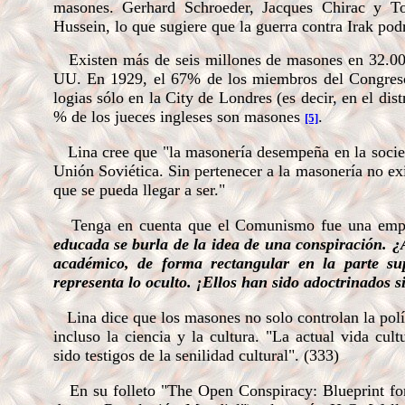
masones. Gerhard Schroeder, Jacques Chirac y 
Hussein, lo que sugiere que la guerra contra Irak podr
Existen más de seis millones de masones en 32.000 
UU. En 1929, el 67% de los miembros del Congreso
logias sólo en la City de Londres (es decir, en el distr
% de los jueces ingleses son masones
.
[5]
Lina cree que "la masonería desempeña en la socied
Unión Soviética. Sin pertenecer a la masonería no exi
que se pueda llegar a ser."
Tenga en cuenta que el Comunismo fue una empr
educada se burla de la idea de una conspiraci
ón. ¿
académico, de forma rectangular en la parte su
representa lo oculto. ¡Ellos han sido adoctrinados s
Lina dice que los masones no solo controlan la políti
incluso la ciencia y la cultura. "La actual vida cul
sido testigos de la senilidad cultural". (333)
En su folleto "The Open Conspiracy: Blueprint for