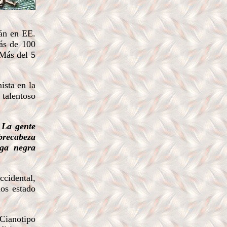
án en EE.
ás de 100
 Más del 5
sta en la
 talentoso
.
La gente
brecabeza
oga negra
ccidental,
mos estado
Cianotipo