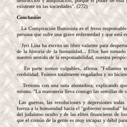
destrucción y aniquilación, porque el poder de esta 
existente en las sociedades". (272)
Conclusión
La Conspiración Iluminista es el freno responsable 
persona que sufre una grave enfermedad y que está e
Jyri Lina ha escrito un libro valiente para desperta
de la historia de la humanidad... Ellos han tomado 
nuestro sentido de la responsabilidad, nuestra perspica
En parte somos culpables, afirma: "Fallamos en
credulidad. Fuimos totalmente engañados y no hicimos
Termina con una nota alentadora, ex
plicando que
mismo. "La masonería lleva consigo las semillas de s
Las guerras, las revoluciones y depresiones todas 
fuerza a la humanidad hacia el "gobierno mundial" baj
del judaísmo oculto y de las elites financieras de lo
que el común de la gente es muy incapaz y débil para 