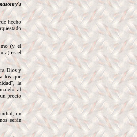
masonry's
rde hecho
rquestado
smo (y el
ura) es el
tra Dios y
 a los que
nidad", la
nzuelo al
un precio
ndial, un
anos serán