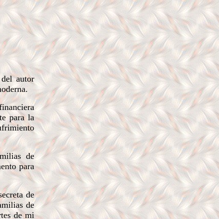
,
del
autor
moderna.
financiera
te para la
ufrimiento
milias de
mento para
secreta de
amilias de
rtes de mi