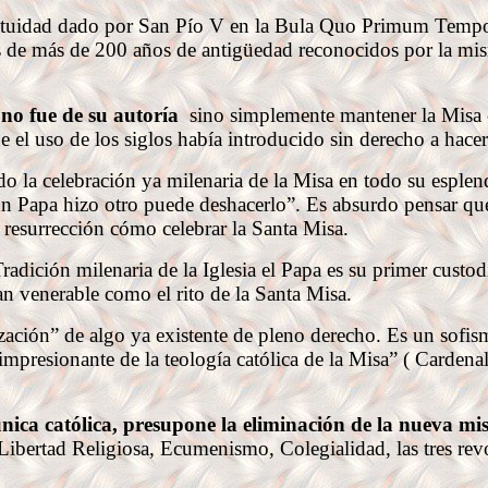
uidad dado por San Pío V en la Bula Quo Primum Tempor
tos de más de 200 años de antigüedad reconocidos por la m
V
no fue de su autoría
sino simplemente mantener la Misa
 el uso de los siglos había introducido sin derecho a hacer
la celebración ya milenaria de la Misa en todo su esple
un Papa hizo otro puede deshacerlo”. Es absurdo pensar qu
resurrección cómo celebrar la Santa Misa.
ición milenaria de la Iglesia el Papa es su primer custod
an venerable como el rito de la Santa Misa.
ción” de algo ya existente de pleno derecho. Es un sofis
impresionante de la teología católica de la Misa” ( Cardenal
nica católica, presupone la eliminación de la nueva mi
ibertad Religiosa, Ecumenismo, Colegialidad, las tres rev