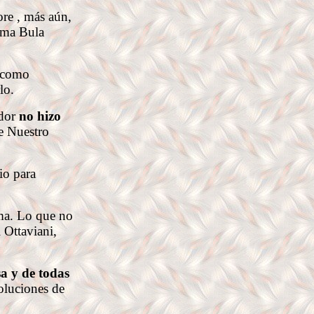
e , más aún,
isma Bula
 como
lo.
ndor
no hizo
e Nuestro
io para
ma. Lo que no
 Ottaviani,
sa y de todas
oluciones de