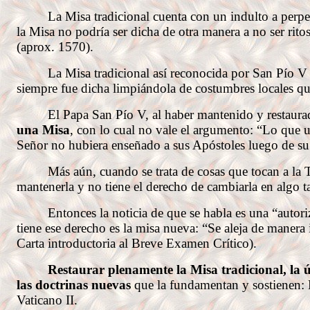
La Misa tradicional cuenta con un indulto a perpet
la Misa no podría ser dicha de otra manera a no ser ri
(aprox. 1570).
La Misa tradicional así reconocida por San Pío 
siempre fue dicha limpiándola de costumbres locales que
El Papa San Pío V, al haber mantenido y restaurado 
una Misa
, con lo cual no vale el argumento: “Lo que 
Señor no hubiera enseñado a sus Apóstoles luego de su 
Más aún, cuando se trata de cosas que tocan a la Trad
mantenerla y no tiene el derecho de cambiarla en algo t
Entonces la noticia de que se habla es una “autoriza
tiene ese derecho es la misa nueva: “Se aleja de manera 
Carta introductoria al Breve Examen Crítico).
Restaurar plenamente la Misa tradicional, la ú
las doctrinas nuevas
que la fundamentan y sostienen: L
Vaticano II.