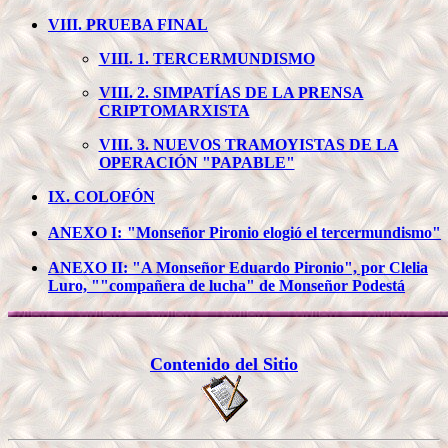
VIII. PRUEBA FINAL
VIII. 1. TERCERMUNDISMO
VIII. 2. SIMPATÍAS DE LA PRENSA
CRIPTOMARXISTA
VIII. 3. NUEVOS TRAMOYISTAS DE LA
OPERACIÓN "PAPABLE"
IX. COLOFÓN
ANEXO I:
"Monseñor Pironio elogió el tercermundismo"
ANEXO II: "A Monseñor Eduardo Pironio", por Clelia
Luro, ""compañera de lucha" de Monseñor Podestá
Contenido del Sitio