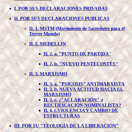
I
.
POR SUS DECLARACIONES PRIVADAS
II.
POR SUS DECLARACIONES PUBLICAS
II. 1. MSTM (Movimiento de Sacerdotes para el
Tercer Mundo)
II. 2. MEDELLIN
II. 2. a. "PUNTO DE PARTIDA"
II. 2. b. "NUEVO PENTECOSTÉS"
II. 3. MARXISMO
II. 3. a. "PSICOSIS" ANTIMARXISTA
II. 3. b. NUEVA ACTITUD HACIA EL
MARXISMO
II. 3. c. ¿"ACLARACIÓN"
o
RECTIFICACIÓN NOMINALISTA?
II. 4. c.VIOLENCIA Y CAMBIO DE
ESTRUCTURAS
III
.
POR SU "TEOLOGÍA DE LA LIBERACIÓN"