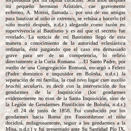
mi pequeño hermano Arístides, cae gravemente
enfermo, A. Morisi, llamada… por una de sus amigas
para bautizar al niño
in extremis
, se rehúsa a hacerlo (el
niño murió después, n.d.r.) alegando como razón mi
supervivencia al Bautismo y es así que el secreto fue
revelado. La noticia de mi Bautismo llegó de esta
manera a conocimiento de la autoridad eclesiástica
ordinaria, ésta juzgando que el caso era demasiado
grave para ser de su competencia, lo refirió
directamente a la Curia Romana. …El Santo Padre, por
medio de una Congregación Romana, encargó a Feletti
(Padre dominico e inquisidor en Boloña, n.d.r.) la
separación de mi familia, la cual tuvo lugar
cum auxilio
brachii secularis
, es decir con la intervención de los
gendarmes de la Inquisición (los gendarmes
evidentemente no eran de la Santa Inquisición, sino de
la Legión de Gendarmes Pontificios de Boloña, n.d.r.)
… el 24 de junio de 1858. Fui conducido por los
gendarmes hacia Roma (en Fossombrone el niño
decidirá, milagrosamente, seguir a los gendarmes a la
Misa, n.d.r.) y fui presentado ante Su Santidad Pío IX,