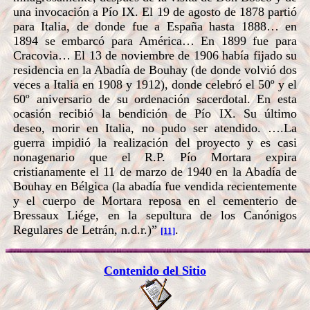
una invocación a Pío IX. El 19 de agosto de 1878 partió
para Italia, de donde fue a España hasta 1888… en
1894 se embarcó para América… En 1899 fue para
Cracovia… El 13 de noviembre de 1906 había fijado su
residencia en la Abadía de Bouhay (de donde volvió dos
veces a Italia en 1908 y 1912), donde celebró el 50º y el
60º aniversario de su ordenación sacerdotal. En esta
ocasión recibió la bendición de Pío IX. Su último
deseo, morir en Italia, no pudo ser atendido. ….La
guerra impidió la realización del proyecto y es casi
nonagenario que el R.P. Pío Mortara expira
cristianamente el 11 de marzo de 1940 en la Abadía de
Bouhay en Bélgica (la abadía fue vendida recientemente
y el cuerpo de Mortara reposa en el cementerio de
Bressaux Liége, en la sepultura de los Canónigos
Regulares de Letrán, n.d.r.)”
.
[11]
Contenido del Sitio