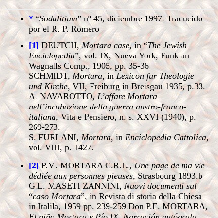
*
“
Sodalitium
” nº 45, diciembre 1997. Traducido
por el R. P. Romero
[1]
DEUTCH,
Mortara case
, in “
The Jewish
Enciclopedia
”, vol. IX, Nueva York, Funk an
Wagnalls Comp., 1905, pp. 35-36
SCHMIDT,
Mortara
, in
Lexicon fur Theologie
und Kirche
, VII, Freiburg in Breisgau 1935, p.33.
A. NAVAROTTO,
L’affare Mortara
nell’incubazione della guerra austro-franco-
italiana
, Vita e Pensiero, n. s. XXVI (1940), p.
269-273.
S. FURLANI,
Mortara
, in
Enciclopedia Cattolica
,
vol. VIII, p. 1427.
[2]
P.M. MORTARA C.R.L.,
Une page de ma vie
dédiée aux personnes pieuses
, Strasbourg 1893.b
G.L. MASETI ZANNINI,
Nuovi documenti sul
“
caso Mortara
”, in Revista di storia della Chiesa
in Italila, 1959 pp. 239-259.
Don P.E. MORTARA,
El niño Mortara y Pío IX. Narración autógrafa
,