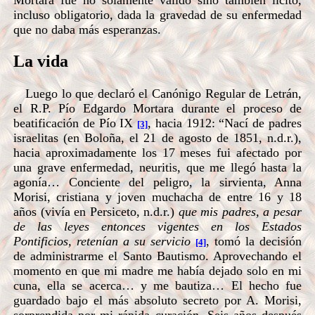
Mortara fue no solamente válido sino también lícito,
incluso obligatorio, dada la gravedad de su enfermedad
que no daba más esperanzas.
La vida
Luego lo que declaró el Canónigo Regular de Letrán,
el R.P. Pío Edgardo Mortara durante el proceso de
beatificación de Pío IX
, hacia 1912: “Nací de padres
[3]
israelitas (en Boloña, el 21 de agosto de 1851, n.d.r.),
hacia aproximadamente los 17 meses fui afectado por
una grave enfermedad, neuritis, que me llegó hasta la
agonía… Conciente del peligro, la sirvienta, Anna
Morisi, cristiana y joven muchacha de entre 16 y 18
años (vivía en Persiceto, n.d.r.)
que mis padres, a pesar
de las leyes entonces vigentes en los Estados
Pontificios, retenían a su servicio
, tomó la decisión
[4]
de administrarme el Santo Bautismo. Aprovechando el
momento en que mi madre me había dejado solo en mi
cuna, ella se acerca… y me bautiza… El hecho fue
guardado bajo el más absoluto secreto por A. Morisi,
sorprendida por mi rápida curación. Seis años después