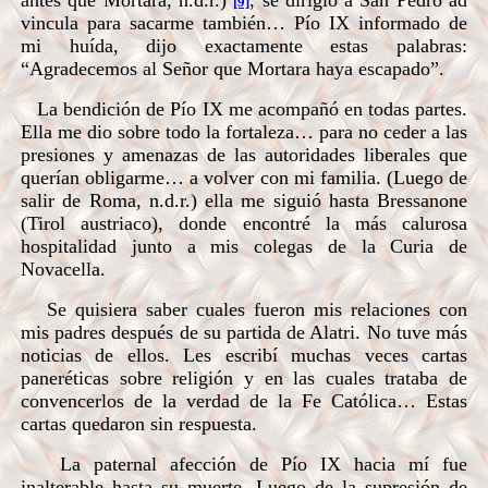
[9]
vincula para sacarme también… Pío IX informado de
mi huída, dijo exactamente estas palabras:
“Agradecemos al Señor que Mortara haya escapado”.
La bendición de Pío IX me acompañó en todas partes.
Ella me dio sobre todo la fortaleza… para no ceder a las
presiones y amenazas de las autoridades liberales que
querían obligarme… a volver con mi familia. (Luego de
salir de Roma, n.d.r.) ella me siguió hasta Bressanone
(Tirol austriaco), donde encontré la más calurosa
hospitalidad junto a mis colegas de la Curia de
Novacella.
Se quisiera saber cuales fueron mis relaciones con
mis padres después de su partida de Alatri. No tuve más
noticias de ellos. Les escribí muchas veces cartas
paneréticas sobre religión y en las cuales trataba de
convencerlos de la verdad de la Fe Católica… Estas
cartas quedaron sin respuesta.
La paternal afección de Pío IX hacia mí fue
inalterable hasta su muerte. Luego de la supresión de