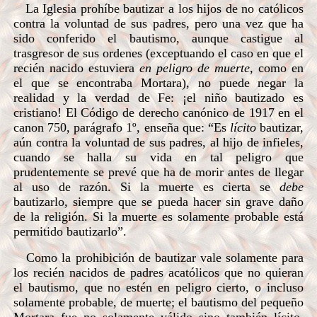
La Iglesia prohíbe bautizar a los hijos de no católicos
contra la voluntad de sus padres, pero una vez que ha
sido conferido el bautismo, aunque castigue al
trasgresor de sus ordenes (exceptuando el caso en que el
recién nacido estuviera
en peligro de muerte
, como en
el que se encontraba Mortara), no puede negar la
realidad y la verdad de Fe: ¡el niño bautizado es
cristiano! El Código de derecho canónico de 1917 en el
canon 750, parágrafo 1º, enseña que: “Es
lícito
bautizar,
aún contra la voluntad de sus padres, al hijo de infieles,
cuando se halla su vida en tal peligro que
prudentemente se prevé que ha de morir antes de llegar
al uso de razón. Si la muerte es cierta se
debe
bautizarlo, siempre que se pueda hacer sin grave daño
de la religión. Si la muerte es solamente probable está
permitido bautizarlo”.
Como la prohibición de bautizar vale solamente para
los recién nacidos de padres acatólicos que no quieran
el bautismo, que no estén en peligro cierto, o incluso
solamente probable, de muerte; el bautismo del pequeño