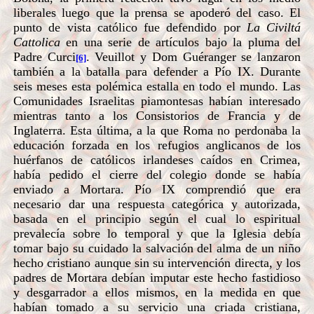
liberales luego que la prensa se apoderó del caso. El
punto de vista católico fue defendido por
La Civiltá
Cattolica
en una serie de artículos bajo la pluma del
Padre Curci
. Veuillot y Dom Guéranger se lanzaron
[6]
también a la batalla para defender a Pío IX. Durante
seis meses esta polémica estalla en todo el mundo. Las
Comunidades Israelitas piamontesas habían interesado
mientras tanto a los Consistorios de Francia y de
Inglaterra. Esta última, a la que Roma no perdonaba la
educación forzada en los refugios anglicanos de los
huérfanos de católicos irlandeses caídos en Crimea,
había pedido el cierre del colegio donde se había
enviado a Mortara. Pío IX comprendió que era
necesario dar una respuesta categórica y autorizada,
basada en el principio según el cual lo espiritual
prevalecía sobre lo temporal y que la Iglesia debía
tomar bajo su cuidado la salvación del alma de un niño
hecho cristiano aunque sin su intervención directa, y los
padres de Mortara debían imputar este hecho fastidioso
y desgarrador a ellos mismos, en la medida en que
habían tomado a su servicio una criada cristiana,