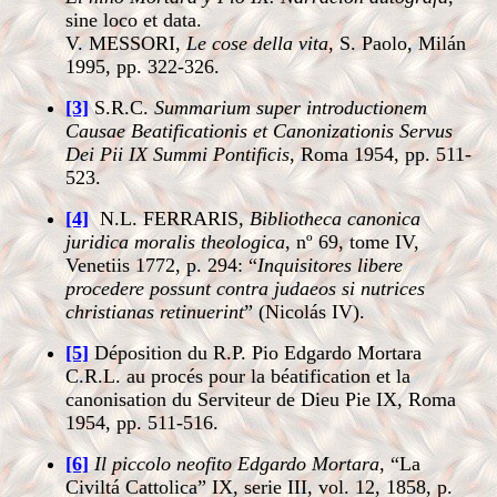
sine loco et data
.
V. MESSORI,
Le cose della vita
, S. Paolo, Milán
1995, pp. 322-326.
[3]
S.R.C.
Summarium super introductionem
Causae Beatificationis et Canonizationis Servus
Dei Pii IX Summi Pontificis
, Roma 1954, pp. 511-
523.
[4]
N.L. FERRARIS,
Bibliotheca canonica
juridica moralis theologica
, nº 69, tome IV,
Venetiis 1772, p. 294: “
Inquisitores libere
procedere possunt contra judaeos si nutrices
christianas retinuerint
” (Nicolás IV).
[5]
Déposition du R.P. Pio Edgardo Mortara
C.R.L. au procés pour la béatification et la
canonisation du Serviteur de Dieu Pie IX, Roma
1954, pp. 511-516.
[6]
Il piccolo neofito Edgardo Mortara
, “La
Civiltá Cattolica” IX, serie III, vol. 12, 1858, p.