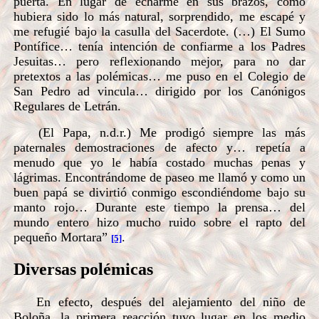
puerta. En lugar de echarme en sus brazos, como
hubiera sido lo más natural, sorprendido, me escapé y
me refugié bajo la casulla del Sacerdote. (…) El Sumo
Pontífice… tenía intención de confiarme a los Padres
Jesuitas… pero reflexionando mejor, para no dar
pretextos a las polémicas… me puso en el Colegio de
San Pedro ad vincula… dirigido por los Canónigos
Regulares de Letrán.
(El Papa, n.d.r.) Me prodigó siempre las más
paternales demostraciones de afecto y… repetía a
menudo que yo le había costado muchas penas y
lágrimas. Encontrándome de paseo me llamó y como un
buen papá se divirtió conmigo escondiéndome bajo su
manto rojo… Durante este tiempo la prensa… del
mundo entero hizo mucho ruido sobre el rapto del
pequeño Mortara”
.
[5]
Diversas polémicas
En efecto, después del alejamiento del niño de
Boloña, la primera reacción tuvo lugar en los medio