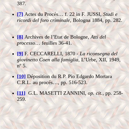
387.
[7]
Actes du Procés… f. 22 in F. JUSSI,
Studi e
ricordi del foro criminale
, Bologna 1884, pp. 282.
[8]
Archives de l’Etat de Bologne,
Atti del
processo
… feuilles 36-41.
[9]
F. CECCARELLI, 1870 -
La riconsegna del
giovinetto Coen alla famiglia
, L’Urbe, XII, 1949,
nº 5.
[10]
Déposition du R.P. Pio Edgardo Mortara
C.R.L. au procés…, pp. 516-523.
[11]
G.L. MASETTI ZANNINI,
op. cit.
, pp. 258-
259.