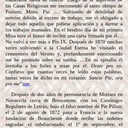
las Casas Religiosas me encomendó al santo obispo de
Poitiers, Mons. Pie. … Sufriendo de debilidad de
nervios debido al exceso de trabajo, me vi obligado a
dejar todo aquello que pidiese aplicación y a darme a
los trabajos manuales. En el bendito día de mi primera
Misa tuve el honor de recibir una carta firmada por él…
No volví a ver más a Pío IX. Después de 1870 muchas
veces volviendo a la Ciudad Eterna he visitado el
cementerio del
Verano
y, profundamente emocionado
me he postrado sobre su tumba. …En su epitafio él
invitaba a los fieles a rezar por él:
Orate pro eo
.
Confieso que cuantas veces he leído estas palabras,
tantas veces he dicho en mi corazón:
Sancte Pie, ora
pro me
”
.
[10]
Después de dos años de permanencia de Mortara en
Novacella cerca de Bressanone, con los Canónigos
Regulares de Letrán, bajo el falso nombre de Pie Pillon;
el 2 de agosto de 1872 pasa a Francia a la nueva
fundación de Beauchesne donde recibe las órdenes
sagradas: el subdiaconado, el 1º de septiembre; el