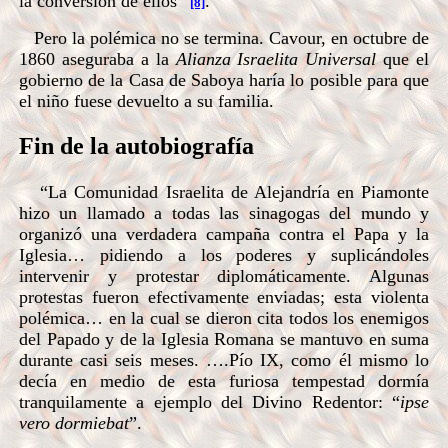
la conversión de ellos”
.
[8]
Pero la polémica no se termina. Cavour, en octubre de
1860 aseguraba a la
Alianza Israelita Universal
que el
gobierno de la Casa de Saboya haría lo posible para que
el niño fuese devuelto a su familia.
Fin de la autobiografía
“La Comunidad Israelita de Alejandría en Piamonte
hizo un llamado a todas las sinagogas del mundo y
organizó una verdadera campaña contra el Papa y la
Iglesia… pidiendo a los poderes y suplicándoles
intervenir y protestar diplomáticamente. Algunas
protestas fueron efectivamente enviadas; esta violenta
polémica… en la cual se dieron cita todos los enemigos
del Papado y de la Iglesia Romana se mantuvo en suma
durante casi seis meses. ….Pío IX, como él mismo lo
decía en medio de esta furiosa tempestad dormía
tranquilamente a ejemplo del Divino Redentor: “
ipse
vero dormiebat
”.