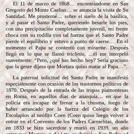
El 11 de marzo de 1868… encontrándome en San
Gregorio del Monte Caelius… se anuncia la visita de Su
Santidad. Me prosterné… sobre el suelo de la basílica,
y al pasar el Santo Padre, queriendo besarle los pies,
con una precipitación completamente juvenil, mi frente
choca con su rodilla con tal fuerza que el Santo Padre
pierde el equilibrio y estuvo a punto de caerse… En el
momento el Papa se contentó con mirarme. Después
llegó en lo que se llamó
triclinio
, ...él me interpeló
suavemente: “Pero, ¿qué has hecho hoy? Sería gracioso
que la gente dijera que Mortara quiso matar al Papa…”.
La paternal solicitud del Santo Padre se manifestó
especialmente con ocasión de los trastornos políticos de
1870. Después de la entrada de las tropas piamontesas
en Roma, en aquellos días de anarquía… en que la
policía era incapaz de frenar a la chusma, luego de
haber arrancado por la fuerza del Colegio de los
Escolapios al neófito Coen (Coen quiso luego volver a
entrar en el Convento de los Padres Carmelitas, donde
en 1833 se hizo sacerdote y murió en 1939, un año
antes que Mortara, n.d.r.)
, se dirigió a San Pedro ad