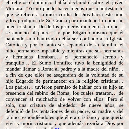
el religioso dominico había declarado sobre el joven
Mortara: “Yo no puedo hacer menos que manifestar lo
que se refiere a la misericordia de Dios hacia este niño
y los prodigios de Su Gracia para mantenerlo como un
buen cristiano. Desde los primeros momentos en que…
se anunció al padre… y por Edgardo mismo que él
habiendo sido bautizado debía ser confiado a la Iglesia
Católica y por lo tanto ser separado de su familia, el
niño permanece impasible y mientras que sus hermanos
y hermanas lloraban… él permaneció sereno y
tranquilo… El Sumo Pontífice tuvo la benignidad de
mandar llamar a Roma al padre y a la madre del niño…
a fin de que ellos se aseguraran de la voluntad de su
hijo Edgardo de permanecer en la religión cristiana…
Los padres… tuvieron permiso de hablar con su hijo en
presencia del rabino de Roma, los cuales trataron… de
convencer al muchacho de volver con ellos. Pero él
solo, una criatura de alrededor de nueve años, se
defendió de las tentaciones de su padre, su madre y del
rabino respondiéndoles que él era cristiano y que quería
vivir y morir cristiano y que además rezaría a Dios por