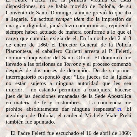
disposiciones, no se había movido de Boloña, de su
Convento de Santo Domingo, aunque previó lo que iba
a llegarle. Su actitud
semper idem
dio la impresión de
una gran dignidad, jamás hizo compromisos, repitiendo
siempre haber actuado de manera conforme a lo que el
cargo que cumplía exigía de él. En la noche del 2 al 3
de enero de 1860 el Director General de la Policía
Piamontesa, el caballero Curletti arresta al P. Feletti,
dominico inquisidor del Santo Oficio. El dominico fue
llevado a las prisiones de
Torrone
y el proceso comenzó
después de dos meses de detención. Desde su primer
interrogatorio respondió que: “Los jueces de la Iglesia
no están sujetos a ninguna autoridad que les sea
inferior… no estando permitido a cualquiera hacerse
juez de las decisiones emanadas de la Sede Apostólica
en materia de fe y costumbres… La conciencia me
prohíbe absolutamente dar ninguna respuesta”
. El
[7]
arzobispo de Boloña, el cardenal Michele Viale Prelá
también fue apuntado.
El Padre Feletti fue escuchado el 16 de abril de 1860;