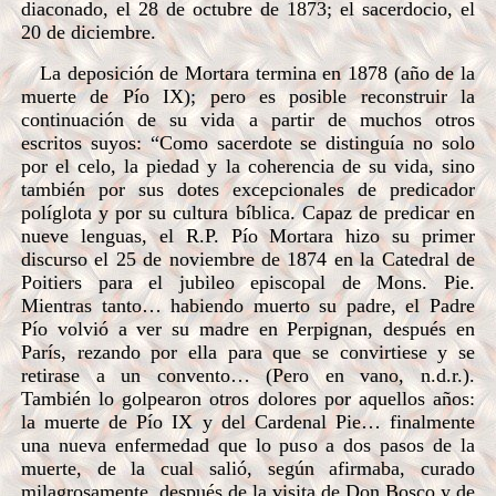
diaconado, el 28 de octubre de 1873; el sacerdocio, el
20 de diciembre.
La deposición de Mortara termina en 1878 (año de la
muerte de Pío IX); pero es posible reconstruir la
continuación de su vida a partir de muchos otros
escritos suyos: “Como sacerdote se distinguía no solo
por el celo, la piedad y la coherencia de su vida, sino
también por sus dotes excepcionales de predicador
políglota y por su cultura bíblica. Capaz de predicar en
nueve lenguas, el R.P. Pío Mortara hizo su primer
discurso el 25 de noviembre de 1874 en la Catedral de
Poitiers para el jubileo episcopal de Mons. Pie.
Mientras tanto… habiendo muerto su padre, el Padre
Pío volvió a ver su madre en Perpignan, después en
París, rezando por ella para que se convirtiese y se
retirase a un convento… (Pero en vano, n.d.r.).
También lo golpearon otros dolores por aquellos años:
la muerte de Pío IX y del Cardenal Pie… finalmente
una nueva enfermedad que lo puso a dos pasos de la
muerte, de la cual salió, según afirmaba, curado
milagrosamente, después de la visita de Don Bosco y de