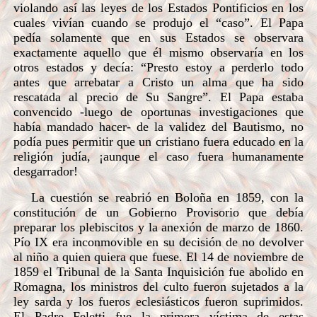
violando así las leyes de los Estados Pontificios en los
cuales vivían cuando se produjo el “caso”. El Papa
pedía solamente que en sus Estados se observara
exactamente aquello que él mismo observaría en los
otros estados y decía: “Presto estoy a perderlo todo
antes que arrebatar a Cristo un alma que ha sido
rescatada al precio de Su Sangre”. El Papa estaba
convencido -luego de oportunas investigaciones que
había mandado hacer- de la validez del Bautismo, no
podía pues permitir que un cristiano fuera educado en la
religión judía, ¡aunque el caso fuera humanamente
desgarrador!
La cuestión se reabrió en Boloña en 1859, con la
constitución de un Gobierno Provisorio que debía
preparar los plebiscitos y la anexión de marzo de 1860.
Pío IX era inconmovible en su decisión de no devolver
al niño a quien quiera que fuese. El 14 de noviembre de
1859 el Tribunal de la Santa Inquisición fue abolido en
Romagna, los ministros del culto fueron sujetados a la
ley sarda y los fueros eclesiásticos fueron suprimidos.
El Padre Feletti fue la primera víctima de estas