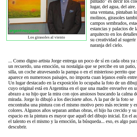
pintado" es decir los col
lugar, del agua, del air
una ventana, pintaban lo
molinos, girasoles tamb
campos sembrados, esta
estancias y palacios de
arquitecto en los detall
Los girasoles al viento
su creatividad al sugeri
naranja del cielo.
... Como digno artista Jorge entrega un poco de sí en cada obra ya 
un recuerdo, una emoción, su nostalgia que se percibe en un patio,
silla, un coche atravesando la pampa o en el misterioso perrito que
aparece en numerosos paisajes, no importa cuan lejanos estén entre 
Un lugar destacado en la exposición lo ocupaba la foto de un dibu
cuyo original está en Argentina en el que una madre envuelve en u
abrazo a su hijo que la mira con ojos ansiosos buscando la calma d
mirada. Jorge lo dibujó a los diecisiete años. A la par de la foto se
encontraba una pintura con el mismo motivo pero más reciente y e
colores. Algunos años separan ambas obras, el hijo ha crecido y su
espacio en la pintura es mayor que aquél del dibujo inicial. En el au
el talento es el mismo y la emoción, la búsqueda... eso, es algo par
descubrir.