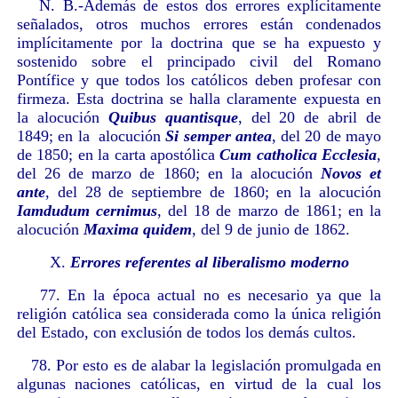
N. B.-Además de estos dos errores explícitamente
señalados, otros muchos errores están condenados
implícitamente por la doctrina que se ha expuesto y
sostenido sobre el principado civil del Romano
Pontífice y que todos los católicos deben profesar con
firmeza. Esta doctrina se halla claramente expuesta en
la alocución
Quibus quantisque
, del 20 de abril de
1849; en la alocución
Si semper antea
, del 20 de mayo
de 1850; en la carta apostólica
Cum catholica Ecclesia
,
del 26 de marzo de 1860; en la alocución
Novos et
ante
, del 28 de septiembre de 1860; en la alocución
Iamdudum cernimus
, del 18 de marzo de 1861; en la
alocución
Maxima quidem
, del 9 de junio de 1862.
X.
Errores referentes al liberalismo moderno
77. En la época actual no es necesario ya que la
religión católica sea considerada como la única religión
del Estado, con exclusión de todos los demás cultos.
78. Por esto es de alabar la legislación promulgada en
algunas naciones católicas, en virtud de la cual los