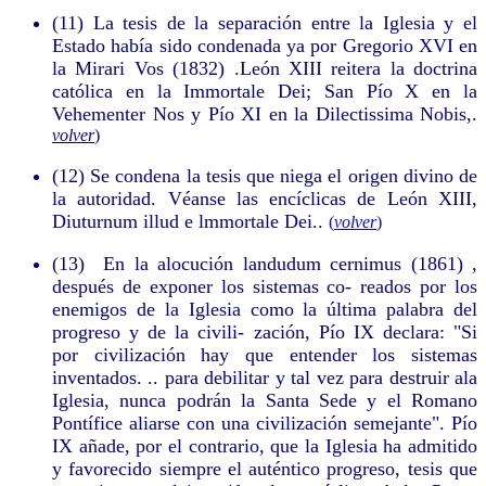
(11)
La tesis de la separación entre la Iglesia y el
Estado había sido condenada ya por Gregorio XVI en
la Mirari Vos (1832) .León XIII reitera la doctrina
católica en la Immortale Dei; San Pío X en la
Vehementer Nos y Pío XI en la Dilectissima Nobis,
.
volver
)
(12)
Se condena la tesis que niega el origen divino de
la autoridad. Véanse las encíclicas de León XIII,
Diuturnum illud e lmmortale Dei.
.
(
volver
)
(13)
En la alocución landudum cernimus (1861) ,
después de exponer los sistemas co- reados por los
enemigos de la Iglesia como la última palabra del
progreso y de la civili- zación, Pío IX declara: "Si
por civilización hay que entender los sistemas
inventados. .. para debilitar y tal vez para destruir ala
Iglesia, nunca podrán la Santa Sede y el Romano
Pontífice aliarse con una civilización semejante". Pío
IX añade, por el contrario, que la Iglesia ha admitido
y favorecido siempre el auténtico progreso, tesis que