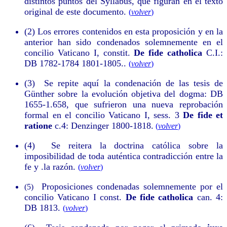
distintos puntos del Syllabus, que figuran en el texto
original de este documento
.
(
volver
)
(2)
Los errores contenidos en esta proposición y en la
anterior han sido condenados solemnemente en el
concilio Vaticano I, constit.
De fide catholica
C.I.:
DB 1782-1784 1801-1805.
.
(
volver
)
(3)
Se repite aquí la condenación de las tesis de
Günther sobre la evolución objetiva del dogma: DB
1655-1.658, que sufrieron una nueva reprobación
formal en el concilio Vaticano I, sess. 3
De fide et
ratione
c.4: Denzinger 1800-1818.
(
volver
)
(4)
Se reitera la doctrina católica sobre la
imposibilidad de toda auténtica contradicción entre la
fe y .la razón
.
(
volver
)
Proposiciones condenadas solemnemente por el
(5)
concilio Vaticano I const.
De fide catholica
can. 4:
DB 1813.
(
volver
)