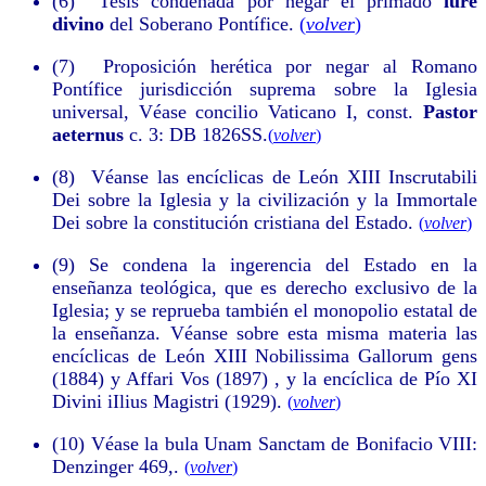
(6)
Tesis condenada por negar el primado
iure
divino
del Soberano Pontífice.
(
volver
)
(7)
Proposición herética por negar al Romano
Pontífice jurisdicción suprema sobre la Iglesia
universal, Véase concilio Vaticano I, const.
Pastor
aeternus
c. 3: DB 1826SS.
(
volver
)
(8)
Véanse las encíclicas de León XIII Inscrutabili
Dei sobre la Iglesia y la civilización y la Immortale
Dei sobre la constitución cristiana del Estado.
(
volver
)
(9)
Se condena la ingerencia del Estado en la
enseñanza teológica, que es derecho exclusivo de la
Iglesia; y se reprueba también el monopolio estatal de
la enseñanza. Véanse sobre esta misma materia las
encíclicas de León XIII Nobilissima Gallorum gens
(1884) y Affari Vos (1897) , y la encíclica de Pío XI
Divini iIlius Magistri (1929).
(
volver
)
(10)
Véase la bula Unam Sanctam de Bonifacio VIII:
Denzinger 469,
.
(
volver
)