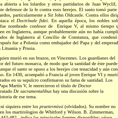
a abierta a los lolardos y otros partidarios de Juan Wyclif,
te defensor de la fe contra esos herejes. El santo tomó parte
olardos, particularmente a Sir John Oldcastle. Contra ellos diri
estaca el
Doctr
ínale fidei.
En aquella época, los nobles sol
s fue nombrado confesor de Enrique V, al mismo tiempo 
den en Inglaterra, aunque probablemente aún no había cumpl
dos de Inglaterra al Concilio de Constanza, que condenó
espués fue a Polonia como embajador del Papa y del emperad
 Lituania y Prusia.
ien murió en sus brazos, en Vincennes. Los guardianes del
or del futuro monarca, de modo que la santidad de éste puede
Aunque el santo se opuso a los herejes con tenacidad y aún con
so. En 1430, acompañó a Francia al joven Enrique VI y muri
rados en su sepulcro confirmaron su fama de santidad. Los
Papa Martín V, le merecieron el título de
Doctor
tratado
De sacramentalibus
hay una discusión sobre la
storia de ese tema.
i siquiera entre los
praetermissi
(olvidados). Su nombre no
 en los martirologios de Whitford y Wilson. B. Zimmerman,
 442-482,. indica las principales fuentes disponibles; véase