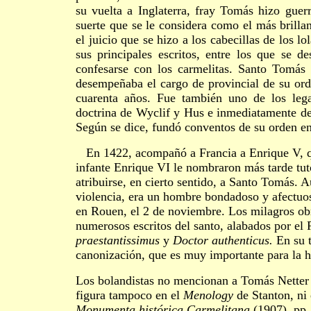
su vuelta a Inglaterra, fray Tomás hizo guerr
suerte que se le considera como el más brillan
el juicio que se hizo a los cabecillas de los l
sus principales escritos, entre los que se d
confesarse con los carmelitas. Santo Tomá
desempeñaba el cargo de provincial de su or
cuarenta años. Fue también uno de los lega
doctrina de Wyclif y Hus e inmediatamente d
Según se dice, fundó conventos de su orden en
En 1422, acompañó a Francia a Enrique V, qu
infante Enrique VI le nombraron más tarde tut
atribuirse, en cierto sentido, a Santo Tomás. 
violencia, era un hombre bondadoso y afectuo
en Rouen, el 2 de noviembre. Los milagros ob
numerosos escritos del santo, alabados por el 
praestantissimus
y
Doctor authenticus.
En su 
canonización, que es muy importante para la hi
Los bolandistas no mencionan a Tomás Netter n
figura tampoco en el
Menology
de Stanton, ni
Monumenta histó
rica Carmelitana
(1907), pp.