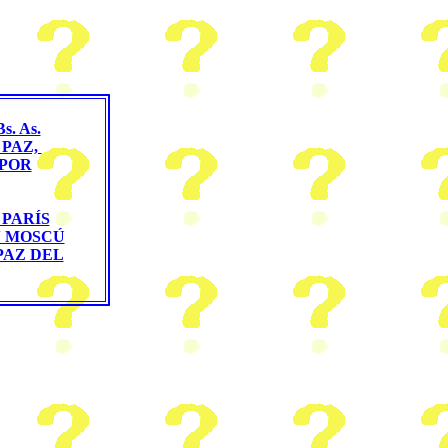
. As.
 PAZ,
POR
 PARÍS
N MOSCÚ
PAZ DEL