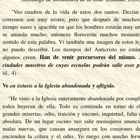
"Veo cuadros de la vida de estos dos santos. Decían 
corremos son muy tristes; pero que después de muchos
tiempo suave y apacible en que los hombres estarán muy un
se amarán mucho; entonces florecerán muchos monaster
sentido de esta palabra. Vi también una imagen de estos le
no puedo describir. Los tiempos del Anticristo no est
Han de venir precursores del mismo.
algunos creen.
ciudades maestros de cuyas escuelas podrán salir esos p
id., 4) .
Ve
y
en éxtasis a la Iglesia abandonada
afligida.
"He visto a la Iglesia enteramente abandonada por compl
todos huyeran de ella. Todo es contienda en torno de e
grandes miserias, odio, traición y encono, inquietud, falta
absoluta. De un lugar oscuro veo salir mensajeros anunci
malas nuevas, que causan amargura en los corazones d
encienden la cólera y el odio. Yo ruego con mucho ferv