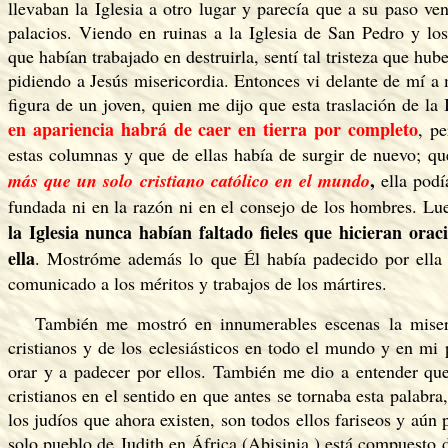
llevaban la Iglesia a otro lugar y parecía que a su paso ve
palacios. Viendo en ruinas a la Iglesia de San Pedro y lo
que habían trabajado en destruirla, sentí tal tristeza que hub
pidiendo a Jesús misericordia. Entonces vi delante de mí a 
figura de un joven, quien me dijo que esta traslación de la 
en apariencia habrá de caer en tierra por completo
, p
estas columnas y que de ellas había de surgir de nuevo; q
,
más que un solo cristiano católico en el mundo
ella podí
fundada ni en la razón ni en el consejo de los hombres. 
la Iglesia nunca habían faltado fieles que hicieran ora
ella
. Mostróme además lo que Él había padecido por ella 
comunicado a los méritos y trabajos de los mártires.
También me mostró en innumerables escenas la misera
cristianos y de los eclesiásticos en todo el mundo y en mi 
orar y a padecer por ellos. También me dio a entender qu
cristianos en el sentido en que antes se tornaba esta palabr
los judíos que ahora existen, son todos ellos fariseos y aún 
solo pueblo de Judith en África (Abisinia ) está compuesto 