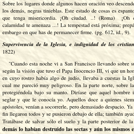
Sobre los lugares donde algunos hacen oración veo descende
los demás, negras tinieblas. Este estado de cosas es espan
que tenga misericordia. ¡Oh ciudad. ..! (Roma) ¡Oh c
calamidad te amenaza ...! La tempestad está próxima; prepá
embargo en que has de permanecer firme. (pg. 612, id., 9).
Supervivencia de la Iglesia, e indignidad de los cristian
1822)
"Cuando esta noche vi a San Francisco llevando sobre su
según la visión que tuvo el Papa Inocencio III, vi que un ho
en cuyo rostro había algo de judío, llevaba a cuestas la Ig
cual me pareció muy peligroso. En la parte norte, sobre la
protegiéndola bajo su manto. Diríase que aquel hombre 
seglar y que le conocía yo. Aquellos doce a quienes si
apóstoles, venían a socorrerle, pero demasiado despacio. Ya 
fin llegaron todos y se pusieron debajo de ella; también ay
Tratábase de salvar sólo el suelo y la parte posterior de la
demás lo habían destruido las sectas y aún los mismos ec