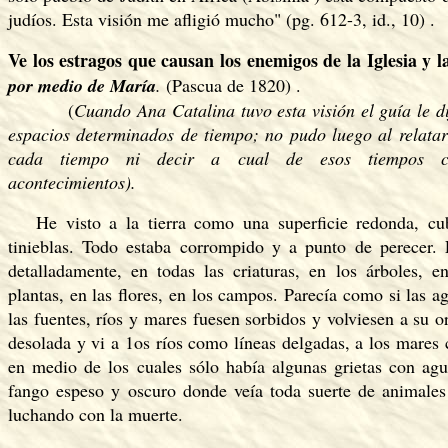
judíos. Esta visión me afligió mucho" (pg. 612-3, id., 10) .
Ve los estragos que causan los enemigos de la Iglesia y l
por medio de María
.
(Pascua de 1820) .
(
Cuando Ana Catalina tuvo esta visión
el guía le 
espacios determinados de tiempo; no pudo luego al relatarla
cada tiempo ni decir a cual de esos tiempos co
acontecimientos).
He visto a la tierra como una superficie redonda, cu
tinieblas. Todo estaba corrompido y a punto de perecer.
detalladamente, en todas las criaturas, en los árboles, e
plantas, en las flores, en los campos. Parecía como si las a
las fuentes, ríos y mares fuesen sorbidos y volviesen a su or
desolada y vi a 1os ríos como líneas delgadas, a los mare
en medio de los cuales sólo había algunas grietas con ag
fango espeso y oscuro donde veía toda suerte de animale
luchando con la muerte.