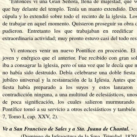
"Entonces vi una Gran Señora, llena de majestad, que v
que hay delante del templo. Tenía un manto extendido. Det
cúpula y lo extendió sobre todo el recinto de la iglesia. L
de trabajar en aquel momento. Quisieron proseguir su obra 
pudieron. Entretanto los que trabajaban en reedificar 
extraordinaria actividad; muy pronto estuvo casi del todo res
Vi entonces venir un nuevo Pontífice en procesión. E
joven y enérgico que el anterior. Fue recibido con gran s
iba a consagrar la iglesia, pero oí una voz que le decía que 
no había sido destruido. Debía celebrarse una doble fiesta 
jubileo universal y la restauración de la Iglesia. Antes qu
fiesta había preparado a los suyos y estos lanzaron 
contradicción ninguna, a una multitud de eclesiásticos, uno
de poca significación, los cuales salieron murmurando 
Pontífice tomó a su servicio a otros eclesiásticos y también
7, Tomo I, cap. XXV, 2).
Ve a San Francisco de Sales y a Sta. Juana de Chantal.
-
(Domingo de Infraoctava de la Sma. Trinidad, 1820)