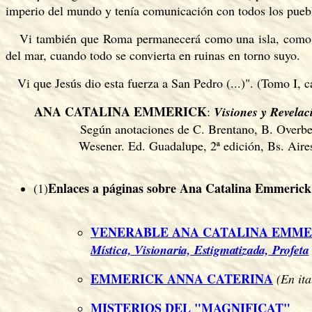
imperio del mundo y tenía comunicación con todos los pueb
Vi también que Roma permanecerá como una isla, como 
del mar, cuando todo se convierta en ruinas en torno suyo.
Vi que Jesús dio esta fuerza a San Pedro (...)". (Tomo I, c
ANA CATALINA EMMERICK
:
Visiones y Revelac
Según anotaciones de C. Brentano, B. Overbe
Wesener. Ed. Guadalupe, 2ª edición, Bs. Aire
Enlaces a páginas sobre Ana Catalina Emmeric
(1)
VENERABLE ANA CATALINA EMME
Mística, Visionaria, Estigmatizada, Profeta
EMMERICK ANNA CATERINA
(En ita
MISTERIOS DEL "MAGNIFICAT"