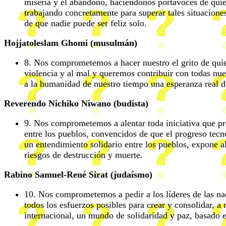
miseria y el abandono, haciéndonos portavoces de quie
trabajando concretamente para superar tales situacione
de que nadie puede ser feliz solo.
Hojjatoleslam Ghomi (musulmán)
8. Nos comprometemos a hacer nuestro el grito de quie
violencia y al mal y queremos contribuir con todas nue
a la humanidad de nuestro tiempo una esperanza real de
Reverendo Nichiko Niwano (budista)
9. Nos comprometemos a alentar toda iniciativa que p
entre los pueblos, convencidos de que el progreso tecn
un entendimiento solidario entre los pueblos, expone a
riesgos de destrucción y muerte.
Rabino Samuel-René Sirat (judaísmo)
10. Nos comprometemos a pedir a los líderes de las n
todos los esfuerzos posibles para crear y consolidar, a 
internacional, un mundo de solidaridad y paz, basado en