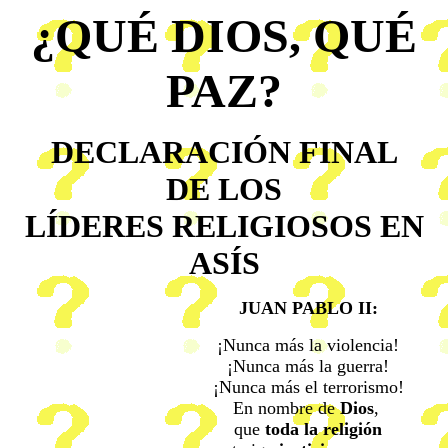
¿QUÉ DIOS, QUÉ
PAZ?
DECLARACIÓN FINAL
DE LOS
LÍDERES RELIGIOSOS EN
ASÍS
JUAN PABLO II:
¡Nunca más la violencia!
¡Nunca más la guerra!
¡Nunca más el terrorismo!
En nombre de
Dios
,
que
toda la religión