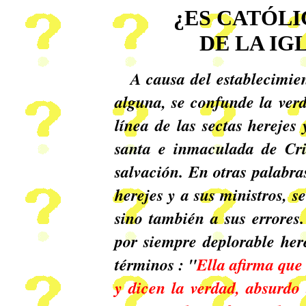
¿ES CATÓL
DE LA IG
A causa del establecimien
alguna, se confunde la ver
línea de las sectas herejes
santa e inmaculada de Cris
salvación. En otras palabra
herejes y a sus ministros, s
sino también a sus errores.
por siempre deplorable her
términos : "
Ella afirma que 
y dicen la verdad, absurdo