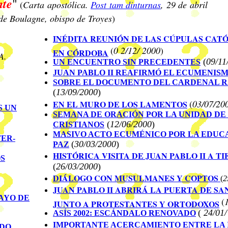
nte
"
(
Carta apostólica.
Post tam dinturnas
, 29 de abril
de Boulagne, obispo de Troyes
)
I
NÉDITA REUNIÓN DE LAS CÚPULAS CATÓ
(
0 2/12/ 2000
)
EN CÓRDOBA
A.
(
09/11
UN ENCUENTRO SIN PRECEDENTES
JUAN PABLO II REAFIRMÓ EL ECUMENIS
SOBRE EL DOCUMENTO DEL CARDENAL 
(
13/
09
/
2000
)
(
03
/
07
/
20
EN EL MURO DE LOS LAMENTOS
S UN
SEMANA DE ORACIÓN POR LA UNIDAD DE
(
1
2
/
06
/2000
)
CRISTIANOS
MASIVO ACTO ECUMÉNICO POR LA EDUCA
TER-
(
30/03/2000
)
PAZ
HISTÓRICA VISITA DE JUAN PABLO II A T
OS
(
26
/
03
/
2000
)
DIÁLOGO CON MUSULMANES Y COPTOS
(
2
JUAN PABLO II ABRIRÁ LA PUERTA DE SA
AYO DE
(
JUNTO A PROTESTANTES Y ORTODOXOS
(
24/01/
ASÍS 2002: ESCÁNDALO RENOVADO
I
MPORTANTE ACERCAMIENTO ENTRE
LA 
ADO