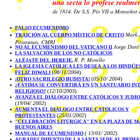
una secta lo profese realme
de 1814. De S.S. Pío VII a Monseñor 
FALSO ECUMENISMO
Mark 
TRAICIÓN AL CUERPO MÍSTICO DE CRISTO
Pivarunas, CMRI
Jorge Doré
NO AL ECUMENISMO DEL VATICANO II
LA SALVACIÓN DE LOS NO CATÓLICOS
R. P. Morello
ALÉJATE DEL HEREJE
,
LA IGLESIA CATÓLICA LES DESEA A LOS HINDÚE
(
08/11/2004
)
FELIZ DIWALI
(
05/10/ 2004
)
¡OTRO SACRILEGIO BUDISTA!
¿FÁTIMA SE CONVERTIRÁ EN UN SANTUARIO IN
(
12/10/2003
)
RELIGIOSO?
AVANZA EL DIÁLOGO ENTRE CATÓLICOS Y JUDÍ
(
19/04/ 2002
)
AUMENTA EL DIÁLOGO ENTRE CATÓLICOS Y
(
25/01/2002
)
PROTESTANTES
"CELEBRACIÓN LITÚRGICA" EN LA PLAZA DE M
BUENOS AIRES
(
13/01/ 2002
)
MANUAL DE ECUMENISMO
AGRADECIMIENTO DE LA SANTA SEDE AL PRIM