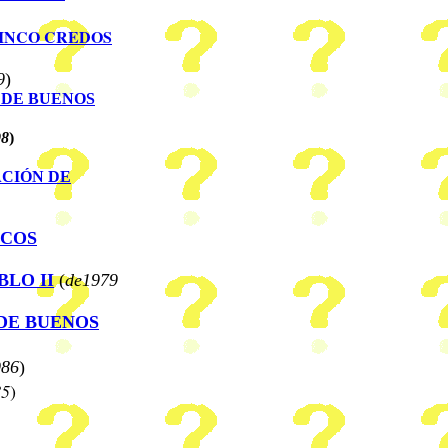
INCO CREDOS
9
)
 DE BUENOS
98
)
ACIÓN DE
ICOS
BLO II
(
de1979
DE BUENOS
986
)
85
)
)