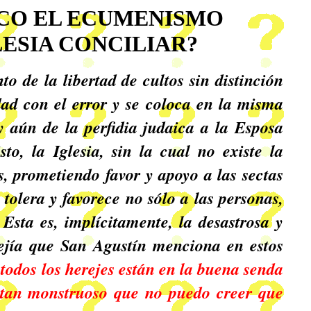
ICO EL ECUMENISMO
LESIA CONCILIAR?
to de la libertad de cultos sin distinción
dad con el error y se coloca en la misma
 y aún de la perfidia judaica a la Esposa
to, la Iglesia, sin la cual no existe la
s, prometiendo favor y apoyo a las sectas
e tolera y favorece no sólo a las personas,
 Esta es, implícitamente, la desastrosa y
ejía que San Agustín menciona en estos
todos los herejes están en la buena senda
 tan monstruoso que no puedo creer que