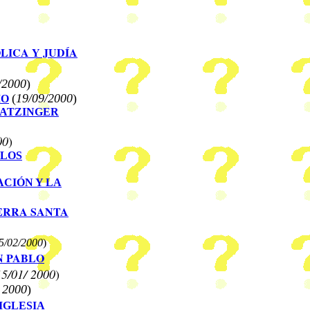
LICA Y JUDÍA
/2000
)
(
19/09/2000
)
MO
RATZINGER
00
)
 LOS
CIÓN Y LA
IERRA SANTA
5
/
02
/
2000
)
N PABLO
15
/01/ 2000
)
 2000
)
IGLESIA