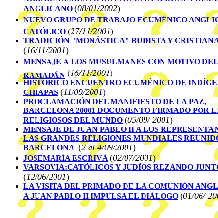
(
08/01/2002
)
ANGLICANO
N
UEVO GRUPO DE TRABAJO ECUMÉNICO ANGLI
(
27/11/2001
)
CATÓLICO
TRADICIÓN "MONÁSTICA" BUDISTA Y CRISTIAN
(
16/11/2001
)
ENSAJE A LOS MUSULMANES CON MOTIVO DE
M
(
16/11/2001
)
RAMADÁN
HISTÓRICO ENCUENTRO ECUMÉNICO DE INDÍGE
(
11/09/2001
)
CHIAPAS
PROCLAMACIÓN DEL MANIFIESTO DE LA PAZ,
BARCELONA 20001 DOCUMENTO FIRMADO POR L
(
05/09/ 2001
)
RELIGIOSOS DEL MUNDO
MENSAJE DE JUAN PABLO II A LOS REPRESENTA
LAS GRANDES RELIGIONES MUNDIALES REUNID
(
2 al 4/09/2001
)
BARCELONA
(
02/07/2001
)
JOSEMARÍA ESCRIVÁ
VARSOVIA:CATÓLICOS Y JUDÍOS REZANDO JUNT
(
12/06/2001
)
LA VISITA DEL PRIMADO DE LA COMUNIÓN ANG
(
01/06/ 20
A JUAN PABLO II IMPULSA EL DIÁLOGO