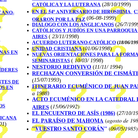
(
28/
10
/
1999
)
CATÓLICA Y LA LUTERANA
E
N EL 54º ANIVERSARIO DE HIROSHIMA
C
CANO-
(
0
6-08-1999
)
ORARON POR LA PAZ
(
26/7/199
DIALOGO CON LOS ANGLICANOS
A
CATÓLICOS Y JUDÍOS EN UNA PARROQUIA
(
23/11/1998
)
AIRES
L
ACUERDO LUTERANO-CATÓLICO
(
18/06/19
(
0
1/
06
/1998
)
UNIDAD CRISTIANA
NAS EN
NUEVAS ORIENTACIONES PARA LA FORM
(
10/03/ 1998
)
SEMINARISTAS
NESTORIO REDIVIVO
(
11/11/ 1994
)
ÍDERES
RECHAZAN CONVERSIÓN DE CISMÁT
15/07/1993
(
)
NTES DE
ITINERARIO ECUMÉNICO DE JUAN PA
OS EN
)
a 1988
ACTO ECUMÉNICO EN LA CATEDRAL 
15/06/1992
)
OS
(
AIRES
EL ENCUENTRO DE ASÍS (1986)
(
27/10/1
LICANA
EL PARAÍSO DE MAHOMA
(
agosto de 19
01
)
"
VUESTRO SANTO CORÁN
"
(
09/05/1985