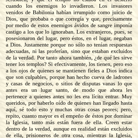
cuando los enemigos lo invadieron. Los invasores
venidos de Babilonia habían irrumpido como juicio de
Dios, que probaba o que corregía y que, precisamente
por medio de estos enemigos ávidos de sangre imponía
castigo a los que lo ignoraban. Los extranjeros, pues, se
posesionaron del lugar, pero éstos, en el lugar, negaban
a Dios. Justamente porque no sólo no tenían respuestas
adecuadas, ni las proferían, sino que estaban excluidos
de la verdad. Por tanto ahora también, ¿de qué les sirve
tener los templos? Si efectivamente, los tienen, pero eso
a los ojos de quienes se mantienen fieles a Dios indica
que son culpables, porque han hecho cueva de ladrones
y casas de negocios, o sitios de disputas vanas lo que
antes era un lugar santo, de modo que ahora les
pertenece a quienes antes no les era lícito entrar. Muy
queridos, por haberlo oído de quienes han llegado hasta
aquí, sé todo esto y muchas otras cosas peores; pero,
repito, cuanto mayor es el empeño de éstos por dominar
la Iglesia, tanto más están fuera de ella. Creen estar
dentro de la verdad, aunque en realidad están excluidos
de ella, prisioneros de otra cosa, mientras la Iglesia,