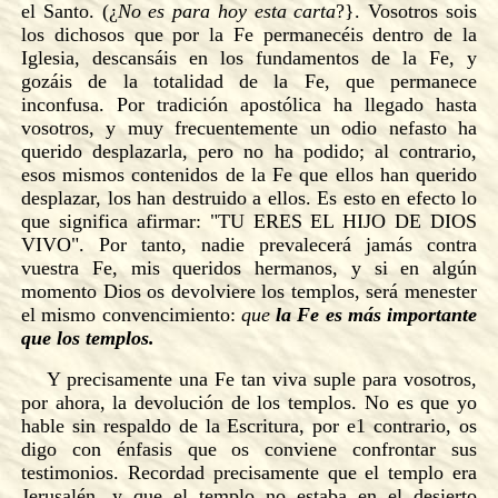
el Santo. (¿
No es para hoy esta carta
?}. Vosotros sois
los dichosos que por la Fe permanecéis dentro de la
Iglesia, descansáis en los fundamentos de la Fe, y
gozáis de la totalidad de la Fe, que permanece
inconfusa. Por tradición apostólica ha llegado hasta
vosotros, y muy frecuentemente un odio nefasto ha
querido desplazarla, pero no ha podido; al contrario,
esos mismos contenidos de la Fe que ellos han querido
desplazar, los han destruido a ellos. Es esto en efecto lo
que significa afirmar: "TU ERES EL HIJO DE DIOS
VIVO". Por tanto, nadie prevalecerá jamás contra
vuestra Fe, mis queridos hermanos, y si en algún
momento Dios os devolviere los templos, será menester
el mismo convencimiento:
que
la Fe es más
importante
que los templos.
Y precisamente una Fe tan viva suple para vosotros,
por ahora, la devolución de los templos. No es que yo
hable sin respaldo de la Escritura, por e1 contrario, os
digo con énfasis que os conviene confrontar sus
testimonios. Recordad precisamente que el templo era
Jerusalén, y que el templo no estaba en el desierto