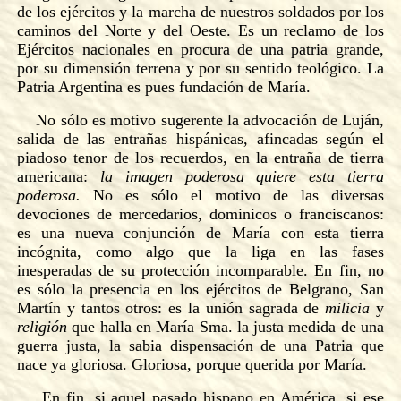
de los ejércitos y la marcha de nuestros soldados por los
caminos del Norte y del Oeste. Es un reclamo de los
Ejércitos nacionales en procura de una patria grande,
por su dimensión terrena y por su sentido teológico. La
Patria Argentina es pues fundación de María.
No sólo es motivo sugerente la advocación de Luján,
salida de las entrañas hispánicas, afincadas según el
piadoso tenor de los recuerdos, en la entraña de tierra
americana:
la imagen poderosa quiere esta tierra
poderosa.
No es sólo el motivo de las diversas
devociones de mercedarios, dominicos o franciscanos:
es una nueva conjunción de María con esta tierra
incógnita, como algo que la liga en las fases
inesperadas de su protección incomparable. En fin, no
es sólo la presencia en los ejércitos de Belgrano, San
Martín y tantos otros: es la unión sagrada de
milicia
y
religión
que halla en María Sma. la justa medida de una
guerra justa, la sabia dispensación de una Patria que
nace ya gloriosa. Gloriosa, porque querida por María.
En fin, si aquel pasado hispano en América, si ese