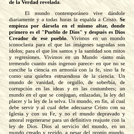
de la Verdad revelada
.
El mundo contemporáneo vive dándole
diariamente y a todas horas la espalda a Cristo.
Se
empieza por dársela en el mismo altar, donde
primero es el "Pueblo de Dios" y después es Dios
Creador de ese pueblo
. Vivimos en un mundo
iconoclasta para el que las imágenes sagradas son
ídolos; para el que los santos y la santidad son mitos
y regresiones. Vivimos en un Mundo -tanto más
tremendo cuanto más ingenuo parece- en que no se
concibe la ciencia en armonía con la fe, sino la fe
como una quiebra estruendosa de la ciencia. Un
mundo de vanidad, de orgullo, de soberbia, de
corrupción en las ideas y en las costumbres; un
mundo en el que se conjugan, enlazadas, la ley del
placer y la ley de la selva. Un mundo, en fin, al cual
debe servir y al cual debe adecuarse Cristo con su
Iglesia y con su Fe, y no el mundo depravado y
amoral regenerarse para un definitivo reajuste con la
ley de Dios. Dios al servicio del mundo, en un
mundo creado y regido, a pesar del propio mundo,