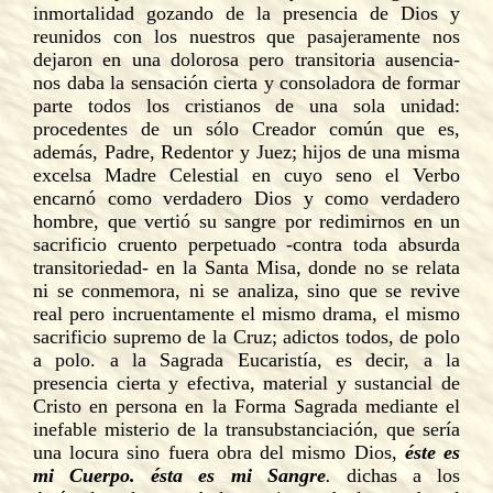
inmortalidad gozando de la presencia de Dios y
reunidos con los nuestros que pasajeramente nos
dejaron en una dolorosa pero transitoria ausencia-
nos daba la sensación cierta y consoladora de formar
parte todos los cristianos de una sola unidad:
procedentes de un sólo Creador común que es,
además, Padre, Redentor y Juez; hijos de una misma
excelsa Madre Celestial en cuyo seno el Verbo
encarnó como verdadero Dios y como verdadero
hombre, que vertió su sangre por redimirnos en un
sacrificio cruento perpetuado -contra toda absurda
transitoriedad- en la Santa Misa, donde no se relata
ni se conmemora, ni se analiza, sino que se revive
real pero incruentamente el mismo drama, el mismo
sacrificio supremo de la Cruz; adictos todos, de polo
a polo. a la Sagrada Eucaristía, es decir, a la
presencia cierta y efectiva, material y sustancial de
Cristo en persona en la Forma Sagrada mediante el
inefable misterio de la transubstanciación, que sería
una locura sino fuera obra del mismo Dios,
éste es
mi Cuerpo. ésta es mi Sangre
.
dichas a los