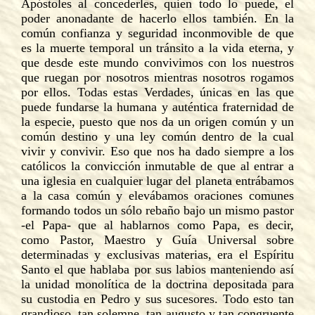
Apóstoles al concederles, quien todo lo puede, el
poder anonadante de hacerlo ellos también. En la
común confianza y seguridad inconmovible de que
es la muerte temporal un tránsito a la vida eterna, y
que desde este mundo convivimos con los nuestros
que ruegan por nosotros mientras nosotros rogamos
por ellos. Todas estas Verdades, únicas en las que
puede fundarse la humana y auténtica fraternidad de
la especie, puesto que nos da un origen común y un
común destino y una ley común dentro de la cual
vivir y convivir. Eso que nos ha dado siempre a los
católicos la convicción inmutable de que al entrar a
una iglesia en cualquier lugar del planeta entrábamos
a la casa común y elevábamos oraciones comunes
formando todos un sólo rebaño bajo un mismo pastor
-el Papa- que al hablarnos como Papa, es decir,
como Pastor, Maestro y Guía Universal sobre
determinadas y exclusivas materias, era el Espíritu
Santo el que hablaba por sus labios manteniendo así
la unidad monolítica de la doctrina depositada para
su custodia en Pedro y sus sucesores. Todo esto tan
grandioso, tan solemne, tan augusto y tan congruente