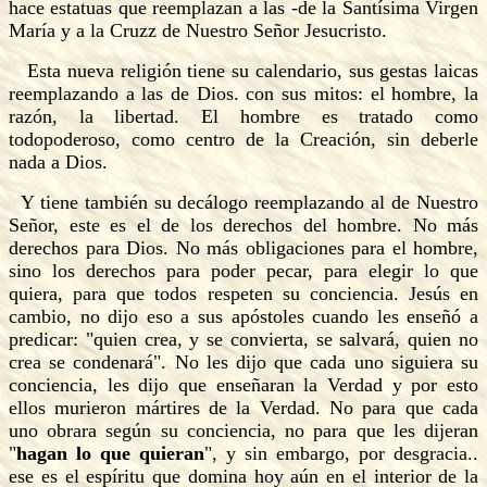
hace estatuas que reemplazan a las -de la Santísima Virgen
María y a la Cruzz de Nuestro Señor Jesucristo.
Esta nueva religión tiene su calendario, sus gestas laicas
reemplazando a las de Dios. con sus mitos: el hombre, la
razón, la libertad. El hombre es tratado como
todopoderoso, como centro de la Creación, sin deberle
nada a Dios.
Y tiene también su decálogo reemplazando al de Nuestro
Señor, este es el de los
derechos del hombre. No más
derechos para Dios. No más obligaciones para el hombre,
sino los derechos para poder pecar, para elegir lo que
quiera, para que todos respeten su conciencia. Jesús en
cambio, no dijo eso a sus apóstoles cuando les enseñó a
predicar: "quien crea, y se convierta, se salvará, quien no
crea se condenará". No les dijo que cada uno siguiera su
conciencia, les dijo que enseñaran la Verdad y por esto
ellos murieron mártires de la Verdad. No para que cada
uno obrara según su conciencia, no para que les dijeran
"
hagan lo que quieran
", y sin embargo, por desgracia..
ese es el espíritu que domina hoy aún en el interior de la