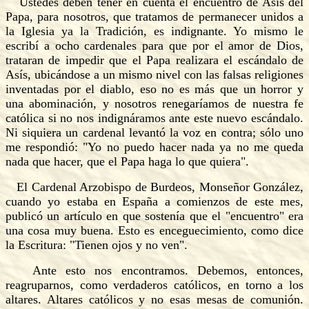
Ustedes deben tener en cuenta el encuentro de Asís del
Papa, para nosotros, que tratamos de permanecer unidos a
la Iglesia ya la Tradición, es indignante. Yo mismo le
escribí a ocho cardenales para que por el amor de Dios,
trataran de impedir que el Papa realizara el escándalo de
Asís, ubicándose a un mismo nivel con las falsas religiones
inventadas por el diablo, eso no es más que un horror y
una abominación, y nosotros renegaríamos de nuestra fe
católica si no nos indignáramos ante este nuevo escándalo.
Ni siquiera un cardenal levantó la voz en contra; sólo uno
me respondió: "Yo no puedo hacer nada ya no me queda
nada que hacer, que el Papa haga lo que quiera".
El Cardenal Arzobispo de Burdeos, Monseñor González,
cuando yo estaba en España a comienzos de este mes,
publicó un artículo en que sostenía que el "encuentro" era
una cosa muy buena. Esto es enceguecimiento, como dice
la Escritura: "Tienen ojos y no ven".
Ante esto nos encontramos. Debemos, entonces,
reagruparnos, como verdaderos católicos, en torno a los
altares. Altares católicos y
no
esas mesas de comunión.