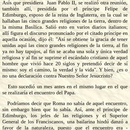
Asís que presidiera Juan Pablo II, se realizó otra reunión,
también allí, presidida por el príncipe Felipe de
Edimburgo, esposo
de la reina de Inglaterra, en la cual se
hallaban las cinco grandes religiones de la tierra, dentro de
la misma Basílica. Salió esto en varios diarios italianos;
allí figura el discurso pronunciado por el citado príncipe en
aquella ocasión, dijo él: "Así se obtiene la gracia de tener
unidas aquí las cinco grandes religiones de la tierra, al fin
ya no hay tapujos, al fin se acaba una sola y única verdad
religiosa y al fin se suprime el escándalo cristiano de aquel
hombre que vivió hace 20 siglos y pretendió decir de sí
mismo: soy el camino, la verdad y la vida". Y bien, ¿es o
no una declaración contra Nuestro Señor Jesucristo?
Esto sucedió un mes antes en el mismo lugar en el que
se realizaría el encuentro del Papa.
Podríamos decir que Roma no sabía de aquel encuentro,
sin embargo bien que lo sabía. Así, ante el príncipe de
Edimburgo, los jefes de las religiones y el Superior
General de los Franciscanos, una bailarina hindú danzó a
favor de la naturaleza, puesto que el encuentro era -