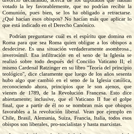
divorcio declarando, acerca de los diputados que habían
votado la ley favorablemente, que no podrían recibir la
Comunión, pues bien, se los ha obligado a retractarse.
¿Qué hacían esos obispos? No hacían más que aplicar lo
que está indicado en el Derecho Canónico.
Podrían preguntarse cuál es el espíritu que domina en
Roma para que sea Roma quien obligue a los obispos a
desdecirse. Es una situación verdaderamente asombrosa.,
inverosímil. Esa infiltración en el seno de la Iglesia se
realizó sobre todo después del Concilio Vaticano II; el
mismo Cardenal Ratzinger en su libro "Teoría del principio
teológico", dice claramente que luego de los años sesenta
hubo algo que cambió en el seno de la Iglesia católica,
reconociendo ahora, principios que le son ajenos, que
vienen de 1789, de la Revolución Francesa. Esto dice
abiertamente; inclusive, que el Vaticano II fue el golpe
final, que a partir de él no se nombran más que obispos
favorables a la revolución liberal. Vean por ejemplo en
Chile, Brasil, Alemania, Suiza, Francia, Italia, todos esos
obispos son liberales, pro-socialistas y hasta marxistas.