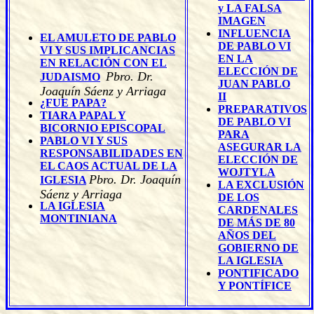
y LA FALSA
IMAGEN
INFLUENCIA
EL AMULETO DE PABLO
DE PABLO VI
VI Y SUS IMPLICANCIAS
EN LA
EN RELACIÓN CON EL
ELECCIÓN DE
Pbro. Dr.
JUDAISMO
JUAN PABLO
Joaquín Sáenz y Arriaga
II
¿FUE PAPA?
PREPARATIVOS
TIARA PAPAL Y
DE PABLO VI
BICORNIO EPISCOPAL
PARA
PABLO VI Y SUS
ASEGURAR LA
RESPONSABILIDADES EN
ELECCIÓN DE
EL CAOS ACTUAL DE LA
WOJTYLA
Pbro. Dr. Joaquín
IGLESIA
LA EXCLUSIÓN
Sáenz y Arriaga
DE LOS
LA IGLESIA
CARDENALES
MONTINIANA
DE
MÁS DE 80
AÑOS DEL
GOBIERNO DE
LA IGLESIA
PONTIFICADO
Y PONTÍFICE