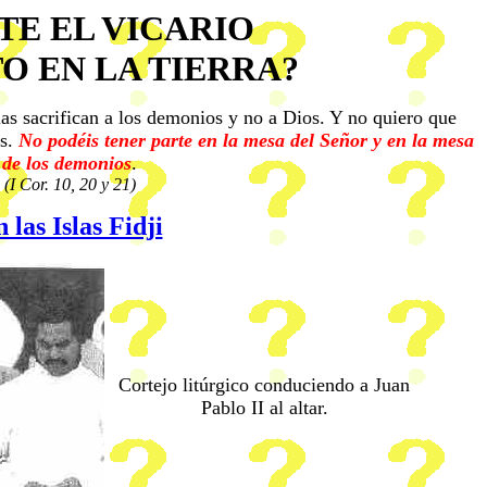
STE EL VICARIO
O EN LA TIERRA?
, las sacrifican a los demonios y no a Dios. Y no quiero que
os.
No podéis tener parte en la mesa del Señor y en la mesa
de los demonios
.
(I Cor. 10, 20 y 21)
 las Islas Fidji
Cortejo litúrgico conduciendo a Juan
Pablo II al altar.