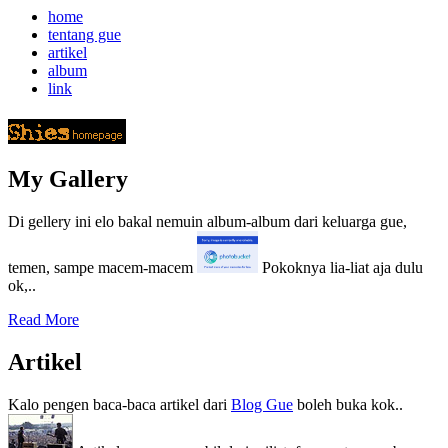
home
tentang gue
artikel
album
link
My Gallery
Di gellery ini elo bakal nemuin album-album dari keluarga gue,
temen, sampe macem-macem
Pokoknya lia-liat aja dulu
ok,..
Read More
Artikel
Kalo pengen baca-baca artikel dari
Blog Gue
boleh buka kok..