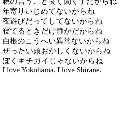
親の言うこと良く聞く子だからね
年寄りいじめてないからね
夜遊びだってしてないからね
寝てるときだけ静かだからね
白根のこうへい異常ないからね
ぜったい頭おかしくないからね
ぼくキチガイじゃないからね
I love Yokohama. I love Shirane.
- つるがみね - 鶴ヶ峰 - 白根ア
前 - 谷戸入口 - 辻 - 立丁場 - 
どもの国 - シーパラダイス - デ