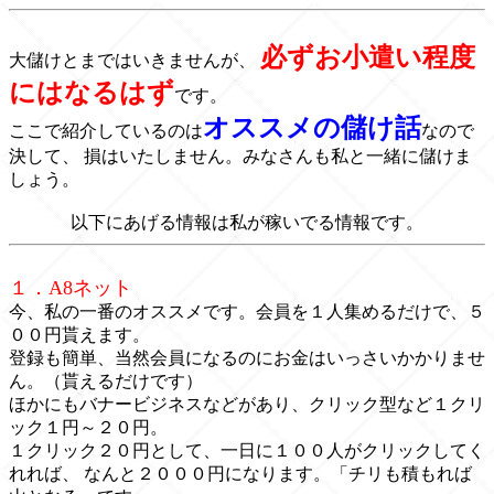
必ずお小遣い程度
大儲けとまではいきませんが、
にはなるはず
です。
オススメの儲け話
ここで紹介しているのは
なので
決して、 損はいたしません。みなさんも私と一緒に儲けま
しょう。
以下にあげる情報は私が稼いでる情報です。
１．A8ネット
今、私の一番のオススメです。会員を１人集めるだけで、５
００円貰えます。
登録も簡単、当然会員になるのにお金はいっさいかかりませ
ん。（貰えるだけです）
ほかにもバナービジネスなどがあり、クリック型など１クリ
ック１円～２０円。
１クリック２０円として、一日に１００人がクリックしてく
れれば、 なんと２０００円になります。「チリも積もれば