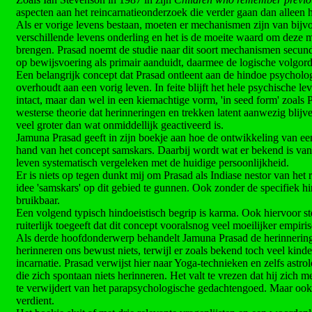
aspecten aan het reincarnatieonderzoek die verder gaan dan alleen 
Als er vorige levens bestaan, moeten er mechanismen zijn van bijv
verschillende levens onderling en het is de moeite waard om deze 
brengen. Prasad noemt de studie naar dit soort mechanismen secundai
op bewijsvoering als primair aanduidt, daarmee de logische volgor
Een belangrijk concept dat Prasad ontleent aan de hindoe psycholog
overhoudt aan een vorig leven. In feite blijft het hele psychische l
intact, maar dan wel in een kiemachtige vorm, 'in seed form' zoals P
westerse theorie dat herinneringen en trekken latent aanwezig blijven
veel groter dan wat onmiddellijk geactiveerd is.
Jamuna Prasad geeft in zijn boekje aan hoe de ontwikkeling van e
hand van het concept samskars. Daarbij wordt wat er bekend is van 
leven systematisch vergeleken met de huidige persoonlijkheid.
Er is niets op tegen dunkt mij om Prasad als Indiase nestor van het 
idee 'samskars' op dit gebied te gunnen. Ook zonder de specifiek hin
bruikbaar.
Een volgend typisch hindoeistisch begrip is karma. Ook hiervoor st
ruiterlijk toegeeft dat dit concept vooralsnog veel moeilijker empiris
Als derde hoofdonderwerp behandelt Jamuna Prasad de herinnering
herinneren ons bewust niets, terwijl er zoals bekend toch veel kind
incarnatie. Prasad verwijst hier naar Yoga-technieken en zelfs astr
die zich spontaan niets herinneren. Het valt te vrezen dat hij zich m
te verwijdert van het parapsychologische gedachtengoed. Maar ook o
verdient.