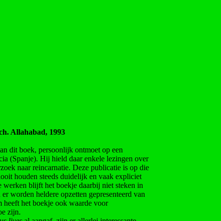
ch. Allahabad, 1993
an dit boek, persoonlijk ontmoet op een
a (Spanje). Hij hield daar enkele lezingen over
oek naar reincarnatie. Deze publicatie is op die
ooit houden steeds duidelijk en vaak expliciet
werken blijft het boekje daarbij niet steken in
n er worden heldere opzetten gepresenteerd van
m heeft het boekje ook waarde voor
e zijn.
s lives
al aangaf, zijn er allerlei interessante