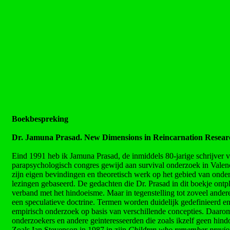
Boekbespreking
Dr. Jamuna Prasad. New Dimensions in Reincarnation Resear
Eind 1991 heb ik Jamuna Prasad, de inmiddels 80-jarige schrijver v
parapsychologisch congres gewijd aan survival onderzoek in Valenci
zijn eigen bevindingen en theoretisch werk op het gebied van onderz
lezingen gebaseerd. De gedachten die Dr. Prasad in dit boekje ontpl
verband met het hindoeisme. Maar in tegenstelling tot zoveel andere 
een speculatieve doctrine. Termen worden duidelijk gedefinieerd e
empirisch onderzoek op basis van verschillende concepties. Daaro
onderzoekers en andere geinteresseerden die zoals ikzelf geen hindo
Zoals Ian Stevenson in 1987 in zijn
Children who remember previou