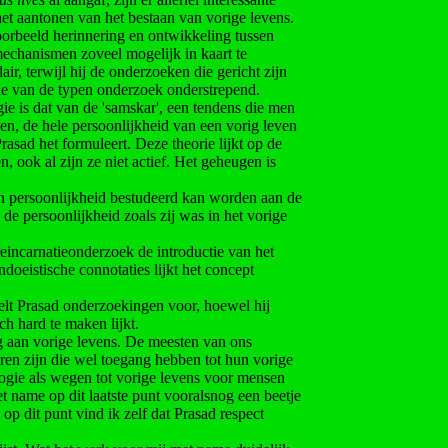
het aantonen van het bestaan van vorige levens.
oorbeeld herinnering en ontwikkeling tussen
mechanismen zoveel mogelijk in kaart te
r, terwijl hij de onderzoeken die gericht zijn
de van de typen onderzoek onderstrepend.
ie is dat van de 'samskar', een tendens die men
even, de hele persoonlijkheid van een vorig leven
rasad het formuleert. Deze theorie lijkt op de
, ook al zijn ze niet actief. Het geheugen is
en persoonlijkheid bestudeerd kan worden aan de
de persoonlijkheid zoals zij was in het vorige
reincarnatieonderzoek de introductie van het
doeistische connotaties lijkt het concept
elt Prasad onderzoekingen voor, hoewel hij
ch hard te maken lijkt.
 aan vorige levens. De meesten van ons
eren zijn die wel toegang hebben tot hun vorige
ologie als wegen tot vorige levens voor mensen
et name op dit laatste punt vooralsnog een beetje
p dit punt vind ik zelf dat Prasad respect