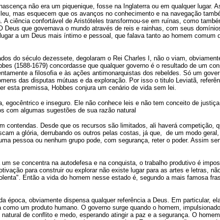
nascença não era um piquenique, fosse na Inglaterra ou em qualquer lugar. 
ileu, mas esquecem que os avanços no conhecimento e na navegação tamb
. A ciência confortável de Aristóteles transformou-se em ruínas, como tamb
 O Deus que governava o mundo através de reis e rainhas, com seus domínio
deu lugar a um Deus mais íntimo e pessoal, que falava tanto ao homem comum 
dos do século dezessete, degolaram o Rei Charles I, não o viam, obviamen
es (1588-1679) concordasse que qualquer governo é o resultado de um co
entamente a filosofia e às ações antimonarquistas dos rebeldes. Só um gove
mens das disputas mútuas e da exploração. Por isso o titulo Leviatã, referên
cer esta premissa, Hobbes conjura um cenário de vida sem lei.
egocêntrico e inseguro. Ele não conhece leis e não tem conceito de justiça;
s com algumas sugestões de sua razão natural
 contendas. Desde que os recursos são limitados, ali haverá competição, q
am a glória, derrubando os outros pelas costas, já que, de um modo geral,
huma pessoa ou nenhum grupo pode, com segurança, reter o poder. Assim sen
um se concentra na autodefesa e na conquista, o trabalho produtivo é impos
ivação para construir ou explorar não existe lugar para as artes e letras, não
iolenta". Então a vida do homem nesse estado é, segundo a mais famosa fra
a época, obviamente dispensa qualquer referência a Deus. Em particular, el
via como um produto humano. O governo surge quando o homem, impulsionado
 natural de conflito e medo, esperando atingir a paz e a segurança. O home