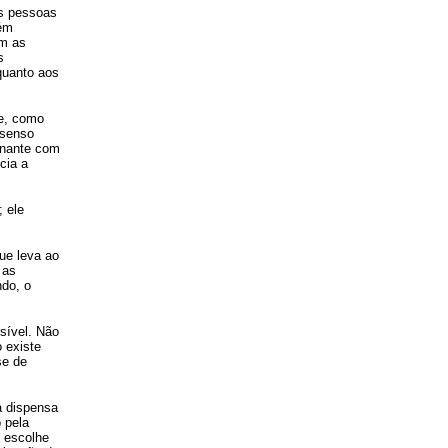
As pessoas
ém
ém as
s
quanto aos
te, como
nsenso
rnante com
cia a
 ele
ue leva ao
 as
do, o
sível. Não
 existe
se de
a dispensa
 pela
m escolhe