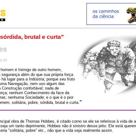
sórdida, brutal e curta"
es
lo 13
a homem é Inimigo de outro homem,
segurança além do que sua própria força
há lugar para a Indústria; porque seu fruto
nhuma Navegação, nem uso algum das
 Construção confortável; nada de
força; nenhum Conhecimento da face da
ras; nenhuma Sociedade; e o que é o pior
"
em, solitária, pobre, sórdida, brutal e curta.
cipal obra de Thomas Hobbes, é citado corno se ele se referisse à vida de a
 seja um tanto deprimente, Hobbes não é sinistro desse jeito. Ele está queren
eria "solitária, pobre" etc., não que a vida seja realmente assim.