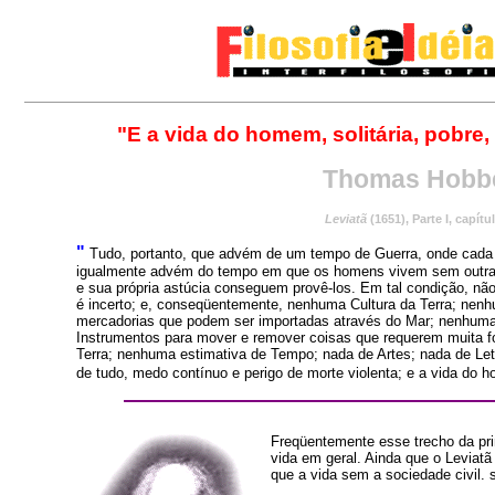
"E a vida do homem, solitária, pobre, 
Thomas Hobb
Leviatã
(1651), Parte I, capítu
"
Tudo, portanto, que advém de um tempo de Guerra, onde cad
igualmente advém do tempo em que os homens vivem sem outra 
e sua própria astúcia conseguem provê-los. Em tal condição, não 
é incerto; e, conseqüentemente, nenhuma Cultura da Terra; ne
mercadorias que podem ser importadas através do Mar; nenhuma
Instrumentos para mover e remover coisas que requerem muita 
Terra; nenhuma estimativa de Tempo; nada de Artes; nada de Let
de tudo, medo contínuo e perigo de morte violenta; e a vida do hom
Freqüentemente esse trecho da prin
vida em geral. Ainda que o Leviatã
que a vida sem a sociedade civil. s