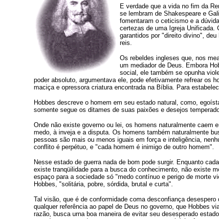
E verdade que a vida no fim da Re
se lembram de Shakespeare e Gal
fomentaram o ceticismo e a dúvida
certezas de uma Igreja Unificada.
garantidos por "direito divino", 
reis.
Os rebeldes ingleses que, nos mea
um mediador de Deus. Embora Hobb
social, ele também se opunha viol
poder absoluto, argumentava ele, pode efetivamente refrear os ho
maciça e opressora criatura encontrada na Bíblia. Para estabele
Hobbes descreve o homem em seu estado natural, como, egoísta, 
somente segue os ditames de suas paixões e desejos temperado
Onde não existe governo ou lei, os homens naturalmente caem em
medo, à inveja e a disputa. Os homens também naturalmente busc
pessoas são mais ou menos iguais em força e inteligência, nen
conflito é perpétuo, e "cada homem é inimigo de outro homem".
Nesse estado de guerra nada de bom pode surgir. Enquanto cada 
existe tranqüilidade para a busca do conhecimento, não existe mot
espaço para a sociedade só "medo contínuo e perigo de morte v
Hobbes, "solitária, pobre, sórdida, brutal e curta".
Tal visão, que é de conformidade coma desconfiança desespero d
qualquer referência ao papel de Deus no governo, que Hobbes 
razão, busca urna boa maneira de evitar seu desesperado estado