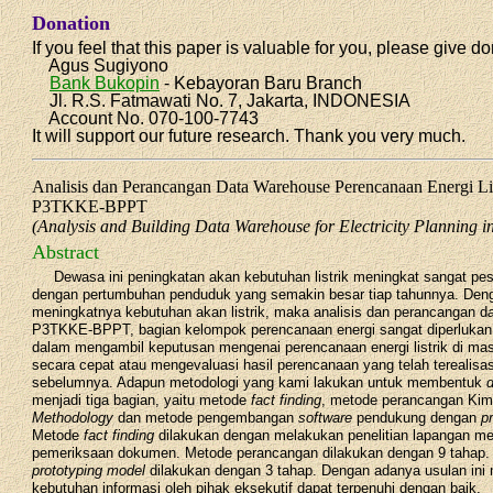
Donation
If you feel that this paper is valuable for you, please give do
Agus Sugiyono
Bank Bukopin
- Kebayoran Baru Branch
Jl. R.S. Fatmawati No. 7, Jakarta, INDONESIA
Account No. 070-100-7743
It will support our future research. Thank you very much.
Analisis dan Perancangan Data Warehouse Perencanaan Energi Li
P3TKKE-BPPT
(Analysis and Building Data Warehouse for Electricity Plannin
Abstract
Dewasa ini peningkatan akan kebutuhan listrik meningkat sangat pesat
dengan pertumbuhan penduduk yang semakin besar tiap tahunnya. Den
meningkatnya kebutuhan akan listrik, maka analisis dan perancangan d
P3TKKE-BPPT, bagian kelompok perencanaan energi sangat diperlukan 
dalam mengambil keputusan mengenai perencanaan energi listrik di ma
secara cepat atau mengevaluasi hasil perencanaan yang telah terealisas
sebelumnya. Adapun metodologi yang kami lakukan untuk membentuk
menjadi tiga bagian, yaitu metode
fact finding
, metode perancangan Kimb
Methodology
dan metode pengembangan
software
pendukung dengan
p
Metode
fact finding
dilakukan dengan melakukan penelitian lapangan me
pemeriksaan dokumen. Metode perancangan dilakukan dengan 9 tahap
prototyping model
dilakukan dengan 3 tahap. Dengan adanya usulan ini
kebutuhan informasi oleh pihak eksekutif dapat terpenuhi dengan baik.