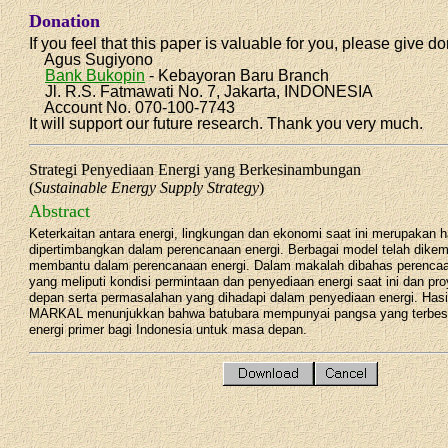
Donation
If you feel that this paper is valuable for you, please give do
Agus Sugiyono
Bank Bukopin
- Kebayoran Baru Branch
Jl. R.S. Fatmawati No. 7, Jakarta, INDONESIA
Account No. 070-100-7743
It will support our future research. Thank you very much.
Strategi Penyediaan Energi yang Berkesinambungan
(
Sustainable Energy Supply Strategy
)
Abstract
Keterkaitan antara energi, lingkungan dan ekonomi saat ini merupakan h
dipertimbangkan dalam perencanaan energi. Berbagai model telah dike
membantu dalam perencanaan energi. Dalam makalah dibahas perencaan
yang meliputi kondisi permintaan dan penyediaan energi saat ini dan pr
depan serta permasalahan yang dihadapi dalam penyediaan energi. Hasi
MARKAL menunjukkan bahwa batubara mempunyai pangsa yang terbesa
energi primer bagi Indonesia untuk masa depan.