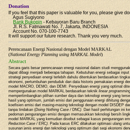
Donation
If you feel that this paper is valuable for you, please give do
Agus Sugiyono
Bank Bukopin
- Kebayoran Baru Branch
Jl. R.S. Fatmawati No. 7, Jakarta, INDONESIA
Account No. 070-100-7743
It will support our future research. Thank you very much.
Perencanaan Energi Nasional dengan Model MARKAL
(
National Energy Planning using MARKAL Model
)
Abstract
Secara garis besar perencanaan energi nasional dalam studi menggu
dapat dibagi menjadi beberapa tahapan. Kebutuhan energi sebagai inpu
strategi penyediaan energi terlebih dahulu ditentukan berdasarkan tingk
ekonomi, pertumbuhan penduduk dan data historis pemakaian energi 
model MACRO, DEMO, dan DEMI. Penyediaan energi yang optimal dite
mempergunakan model MARKAL berdasarkan teknik
linear programmin
mempertimbangkan pilihan sumber daya dan teknologi energi yang terse
hasil yang optimum, jumlah emisi dari penggunaan energi dihitung den
koefisien emisi dari masing-masing teknologi dengan model DISDEP da
tanpa tindakan (
Doing Nothing Case /
DNC
).
Dari hasil perhitungan ini 
pedoman pengurangan emisi dengan memasukkan teknologi bersih ling
model MARKAL yang kemudian disebut sebagai kasus pengurangan emi
Reduction Case /
ERC
)
. Pada kasus ERC dilakukan optimasi ulang un
susunan jenis energi dan teknologi yang optimum dari segi ekonomi d