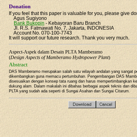
Donation
If you feel that this paper is valuable for you, please give do
Agus Sugiyono
Bank Bukopin
- Kebayoran Baru Branch
Jl. R.S. Fatmawati No. 7, Jakarta, INDONESIA
Account No. 070-100-7743
It will support our future research. Thank you very much.
Aspect-Aspek dalam Desain PLTA Mamberamo
(
Design Aspects of Mamberamo Hydropower Plant
)
Abstract
DAS Mamberamo merupakan salah satu wilayah andalan yang sangat po
dikembangkan guna memacu pertumbuhan. Pengembangan DAS Mamb
disesuaikan dengan konsep tata ruang dan harus mempertimbangkan 
dukung alam. Dalam makalah ini dibahas berbagai aspek teknis dan di
PLTA yang sudah ada seperti di Sungai Asahan dan Sungai Citarum.