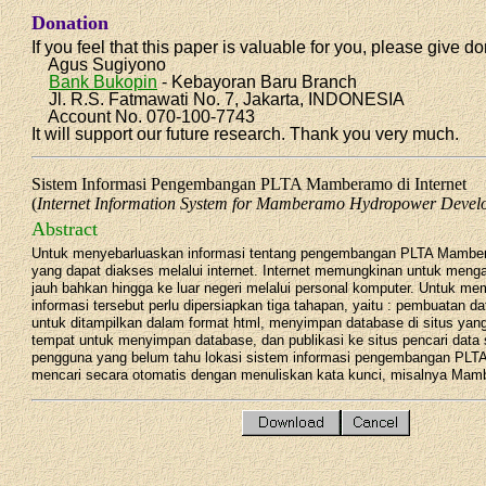
Donation
If you feel that this paper is valuable for you, please give do
Agus Sugiyono
Bank Bukopin
- Kebayoran Baru Branch
Jl. R.S. Fatmawati No. 7, Jakarta, INDONESIA
Account No. 070-100-7743
It will support our future research. Thank you very much.
Sistem Informasi Pengembangan PLTA Mamberamo di Internet
(
Internet Information System for Mamberamo Hydropower Devel
Abstract
Untuk menyebarluaskan informasi tentang pengembangan PLTA Mamber
yang dapat diakses melalui internet. Internet memungkinan untuk menga
jauh bahkan hingga ke luar negeri melalui personal komputer. Untuk m
informasi tersebut perlu dipersiapkan tiga tahapan, yaitu : pembuatan d
untuk ditampilkan dalam format html, menyimpan database di situs ya
tempat untuk menyimpan database, dan publikasi ke situs pencari data 
pengguna yang belum tahu lokasi sistem informasi pengembangan PL
mencari secara otomatis dengan menuliskan kata kunci, misalnya Mam