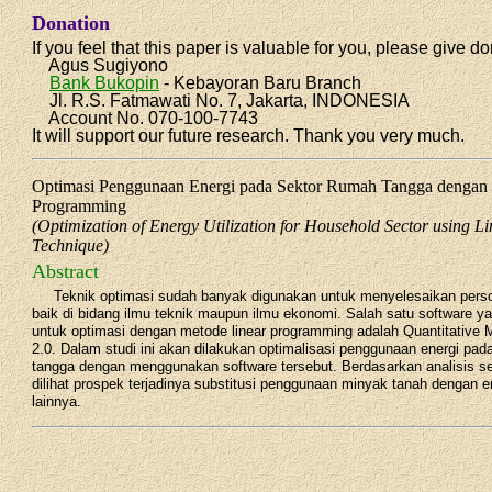
Donation
If you feel that this paper is valuable for you, please give do
Agus Sugiyono
Bank Bukopin
- Kebayoran Baru Branch
Jl. R.S. Fatmawati No. 7, Jakarta, INDONESIA
Account No. 070-100-7743
It will support our future research. Thank you very much.
Optimasi Penggunaan Energi pada Sektor Rumah Tangga dengan
Programming
(Optimization of Energy Utilization for Household Sector using 
Technique)
Abstract
Teknik optimasi sudah banyak digunakan untuk menyelesaikan pers
baik di bidang ilmu teknik maupun ilmu ekonomi. Salah satu software 
untuk optimasi dengan metode linear programming adalah Quantitative
2.0. Dalam studi ini akan dilakukan optimalisasi penggunaan energi pad
tangga dengan menggunakan software tersebut. Berdasarkan analisis sen
dilihat prospek terjadinya substitusi penggunaan minyak tanah dengan ene
lainnya.