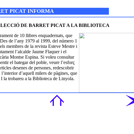
RRET PICAT INFORMA
LECCIÓ DE BARRET PICAT A LA BIBLIOTECA
urament de 10 llibres enquadernats, que
 Des de l’any 1979 al 1999, del número 1
m els membres de la revista Esteve Mestre i
untament l’alcalde Jaume Flaquer i el
ecària Montse Espina. Si voleu consultar
, sentir el bategar del poble, veure l’esforç
articles desenes de persones, redescobrir
 a l’interior d’aquell milers de pàgines, que
 I la trobareu a la Biblioteca de Linyola.