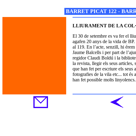
Josep M. Folguera Bonjorn
BARRET PICAT 122 - BA
LLIURAMENT DE LA COL·
El 30 de setembre es va fer
el lli
agafen 20 anys de la vida de BP.
al 119. En l’acte, senzill, hi ére
Jaume Balcells i per part de l’aj
regidor Claudi Boldú i la bibliot
la revista, llegir els seus articles
que han fet per escriure els seus 
fotografies de la vila etc... tot és
han fet possible molts linyolencs.