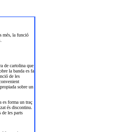
 més, la funció
.
ra de cartolina que
sobre la banda es fa
nció de les
nconvenient
 apropiada sobre un
ia es forma un traç
tzat és discontinu.
 de les parts