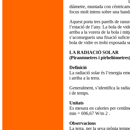
diàmetre, muntada con cèntricament
focus molt intens sobre una banda
Aquest porta tres parells de ranur
l’estació de l’any. La bola de vi
arriba a la vorera de la bola i mi
s’aconsegueix una fixació suficie
bola de vidre es trobi exposada s
LA RADIACIÓ SOLAR
(Piranòmetres i pirheliòmetres
Definició
La radiació solar és l’energia em
i arriba a la terra.
Generalment, s’identifica la radia
i de temps.
Unitats
Es mesura en calories per centíme
min = 696,67 W/m 2 .
Observacions
La terra, per la seva pròpia tempe