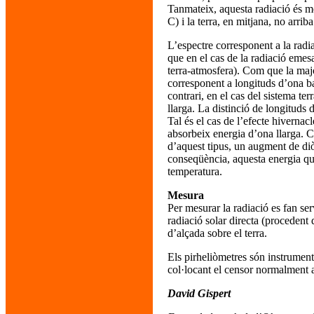
Tanmateix, aquesta radiació és mo
C) i la terra, en mitjana, no arrib
L’espectre corresponent a la radi
que en el cas de la radiació emesa
terra-atmosfera). Com que la major
corresponent a longituds d’ona bai
contrari, en el cas del sistema te
llarga. La distinció de longituds
Tal és el cas de l’efecte hivernac
absorbeix energia d’ona llarga. C
d’aquest tipus, un augment de di
conseqüència, aquesta energia qu
temperatura.
Mesura
Per mesurar la radiació es fan ser
radiació solar directa (procedent 
d’alçada sobre el terra.
Els pirheliòmetres són instrument
col·locant el censor normalment 
David Gispert