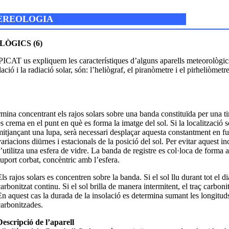
TEREOLOGIA
ÒGICS (6)
T us expliquem les característiques d’alguns aparells meteorològics
ació i la radiació solar, són: l’heliògraf, el piranòmetre i el pirheliòmetre
rmina concentrant els rajos solars sobre una banda constituïda per una ti
es crema en el punt en
què es forma la imatge del sol. Si la localització 
mitjançant una lupa, serà necessari desplaçar aquesta constantment en fu
variacions diürnes i estacionals de la posició del sol. Per evitar aquest i
s’utilitza una esfera de vidre. La banda de registre es col·loca de forma
suport corbat, concèntric amb l’esfera.
ls rajos solars es concentren sobre la banda. Si el sol llu durant tot el d
arbonitzat continu. Si el sol brilla de manera intermitent, el traç carboni
En aquest cas la durada de la insolació es determina sumant les longituds
carbonitzades.
Descripció de l’aparell