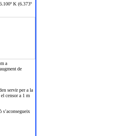
 6.100º K (6.373º
om a
n augment de
en servir per a la
r el censor a 1 m
xò s’aconsegueix