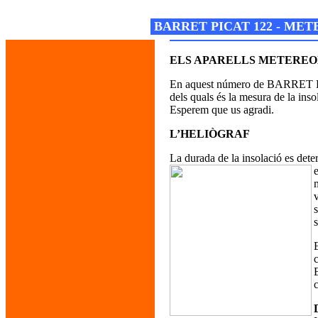
Josep M. Folguera Bonjorn
BARRET PICAT 122 - ME
ELS APARELLS METEREOL
En aquest número de BARRET PICA
dels quals és la mesura de la insol
Esperem que us agradi.
L’HELIÒGRAF
La durada de la insolació es dete
E
c