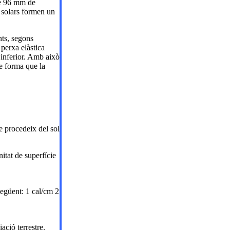
de 96 mm de
s solars formen un
nts, segons
perxa elàstica
 inferior. Amb això
de forma que la
e procedeix del sol
nitat de superfície
següent: 1 cal/cm 2
ació terrestre.