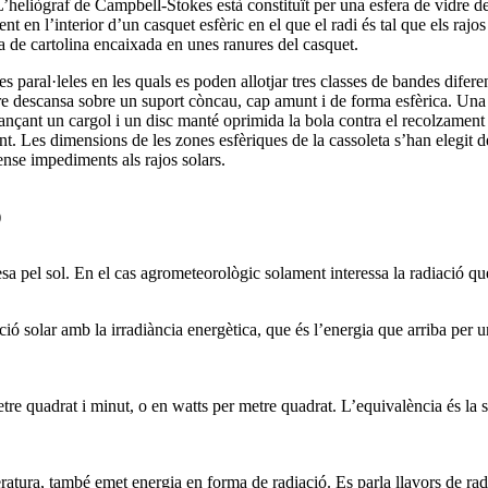
L’heliògraf de Campbell-Stokes està constituït per una esfera de vidre 
 en l’interior d’un casquet esfèric en el que el radi és tal que els rajo
 de cartolina encaixada en unes ranures del casquet.
es paral·leles en les quals es poden allotjar tres classes de bandes difere
dre descansa sobre un suport còncau, cap amunt i de forma esfèrica. Una 
tjançant un cargol i un disc manté oprimida la bola contra el recolzament
nt. Les dimensions de les zones esfèriques de la cassoleta s’han elegit 
ense impediments als rajos solars.
)
esa pel sol. En el cas agrometeorològic solament interessa la radiació qu
ció solar amb la irradiància energètica, que és l’energia que arriba per u
tre quadrat i minut, o en watts per metre quadrat. L’equivalència és la 
ratura, també emet energia en forma de radiació. Es parla llavors de radi