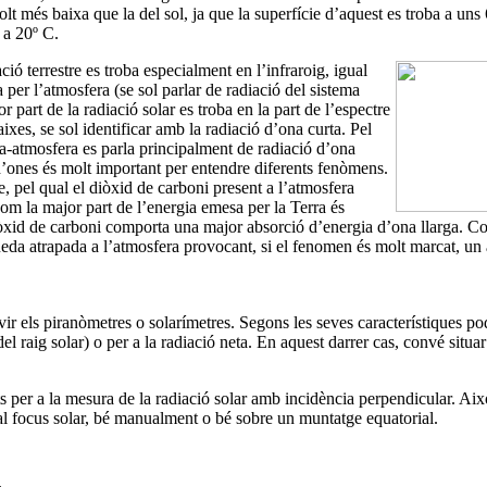
lt més baixa que la del sol, ja que la superfície d’aquest es troba a uns
a a 20º C.
ació
terrestre es troba especialment en l’infraroig, igual
 per l’atmosfera (se sol parlar de radiació del sistema
 part de la radiació solar es troba en la part de l’espectre
xes, se sol identificar amb la radiació d’ona curta. Pel
rra-atmosfera es parla principalment de radiació d’ona
 d’ones és molt important per entendre diferents fenòmens.
le, pel qual el diòxid de carboni present a l’atmosfera
om la major part de l’energia emesa per la Terra és
òxid de carboni comporta una major absorció d’energia d’ona llarga. C
eda atrapada a l’atmosfera provocant, si el fenomen és molt marcat, u
vir els piranòmetres o solarímetres. Segons les seves característiques pod
del raig solar) o per a la radiació neta. En aquest darrer cas, convé situa
s per a la mesura de la radiació solar amb incidència perpendicular. Ai
al focus solar, bé manualment o bé sobre un muntatge equatorial.