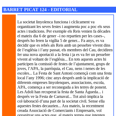
Josep M. Folguera Bonjorn
BARRET PICAT 124 - EDITORIAL
La societat linyolenca funciona i cíclicament va
organitzant les seves festes i augmenta poc a poc els seus
actes i tradicions. Per exemple els Reis venien fa dècades
el mateix dia 6 de gener –i no repartien per les cases–,
després ho feren la vigília 5 de gener... Fa anys, es va
decidir que es rebés als Reis amb un pessebre vivent dins
de l’església i l’any passat, els membres del Cau, decidiren
fer una nova aportació a la festa i ja es va fer un pessebre
vivent al voltant de l’església... En tots aquests actes hi
participen la comissió de festes de l’ajuntament, grups de
joves, l’APA, la parròquia, el Cau, nens i nenes de les
escoles... La Festa de Sant Antoni començà com una festa
local l’any 1996; cinc anys després amb la implicació de
diferents empreses linyolenques, associacions, escola,
APA, comença a ser reconeguda a les terres de ponent.
Les Adoli han recuperat la festa de Santa Àgueda... i
després ve la Festa de Carnaval... Tot això implica la
col·laboració d’una part de la societat civil. Sense ella
aquestes festes decaurien... Ara mateix, la recentment
creada Associació de Comerciants i Empresaris, vol
organitzar uns actes que, al mateix temps que intenten