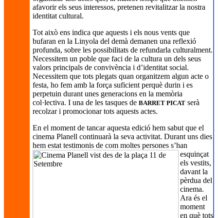
afavorir els seus interessos, pretenen revitalitzar la nostra
identitat cultural.
Tot això ens indica que aquests i els nous vents que
bufaran en la Linyola del demà demanen una reflexió
profunda, sobre les possibilitats de refundarla culturalment.
Necessitem un poble que faci de la cultura un dels seus
valors principals de convivència i d’identitat social.
Necessitem que tots plegats quan organitzem algun acte o
festa, ho fem amb la força suficient perquè durin i es
perpetuin durant unes generacions en la memòria
col·lectiva. I una de les tasques de
serà
BARRET PICAT
recolzar i promocionar tots aquests actes.
En el moment de tancar aquesta edició hem sabut que el
cinema Planell continuarà la seva activitat. Durant uns dies
hem estat testimonis de com
moltes persones s’han
esquinçat
els vestits,
davant la
pèrdua del
cinema.
Ara és el
moment
en què tots