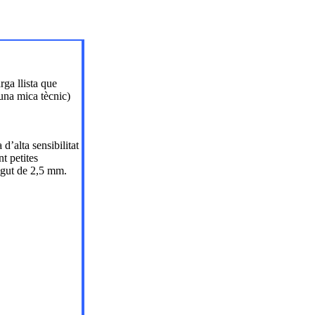
ga llista que
una mica tècnic)
d’alta sensibilitat
t petites
egut de 2,5 mm.