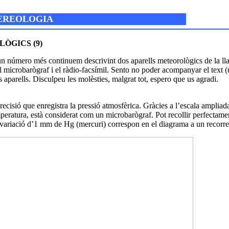
TEREOLOGIA
ÒGICS (9)
un número més continuem descrivint dos aparells meteorològics de la llar
 microbarògraf i el ràdio-facsímil. Sento no poder acompanyar el text (
s aparells. Disculpeu les molèsties, malgrat tot, espero que us agradi.
ecisió que enregistra la pressió atmosfèrica. Gràcies a l’escala ampliada 
peratura, està considerat com un microbarògraf. Pot recollir perfectamen
a variació d’1 mm de Hg (mercuri) correspon en el diagrama a un recorr