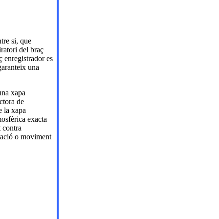
tre si, que
ratori del braç
ç enregistrador es
garanteix una
 una xapa
ectora de
e la xapa
mosfèrica exacta
t contra
bració o moviment