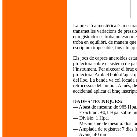
La pressió atmosfèrica és mesurad
transmet les variacions de pressió
enregistrador es troba un esmorteï
troba en equilibri, de manera que
escriptura impecable, fins i tot q
Els jocs de capses aneroides esta
protectora sobre el sistema de pal
l’instrument. Per aixecar el braç 
protectora. Amb el botó d’ajust qu
del lloc. La banda va col·locada 
retrocessos del tambor. A més, d
accidental aplicat al braç inscripto
DADES TÈCNIQUES:
— Abast de mesura: de 965 Hpa.
— Exactitud: ±0,1 Hpa. sobre un
— Divisió: 1 Hpa.
— Mecanisme de mesura: dos joc
— Amplada de registres: 7 dies 
— Avanç: 40 mm.