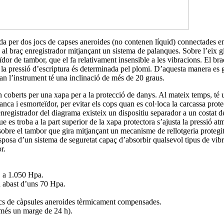
a per dos jocs de capses aneroides (no contenen líquid) connectades en
 al braç enregistrador mitjançant un sistema de palanques. Sobre l’eix gi
dor de tambor, que el fa relativament insensible a les vibracions. El bra
 la pressió d’escriptura és determinada pel plomi. D’aquesta manera es 
uan l’instrument té una inclinació de més de 20 graus.
n coberts per una xapa per a la protecció de danys. Al mateix temps, té
anca i esmorteïdor, per evitar els cops quan es col·loca la carcassa prot
enregistrador del diagrama existeix un dispositiu separador a un costat d
e es troba a la part superior de la xapa protectora s’ajusta la pressió at
sobre el tambor que gira mitjançant un mecanisme de rellotgeria protegi
isposa d’un sistema de seguretat capaç d’absorbir qualsevol tipus de vi
r.
 a 1.050 Hpa.
 abast d’uns 70 Hpa.
s de càpsules aneroides tèrmicament compensades.
(més un marge de 24 h).