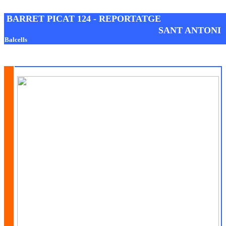
Josep M. Folguera Bonjorn
BARRET PICAT 124 - REPORTATGE
SANT ANTON
Balcells