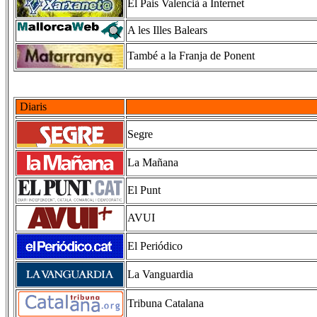
El Pais Valencià a Internet
A les Illes Balears
També a la Franja de Ponent
Diaris
Segre
La Mañana
El Punt
AVUI
El Periódico
La Vanguardia
Tribuna Catalana