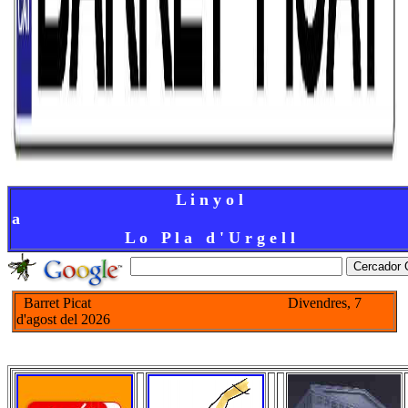
L i n y o l
a
L o P l a d ' U r g e l l
Barret Picat
Divendres, 7
d'agost del 2026