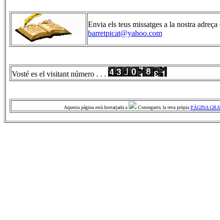
Envia els teus missatges a la nostra adreç
barretpicat@yahoo.com
Vosté es el visitant número . . .
Aquesta pàgina està hostatjada a
Consegueix la teva pròpia
PÀGINA GRA