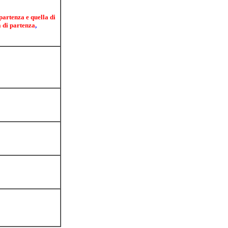
IONALE
e attraverso semplici
 partenza e quella di
a di partenza
,
in pochi
ti i treni che
pensioni.come vengono
per la richiestatutti
.... ect..ect.. .. sito
munali
A
pagare di bollo sulla
mero di targa,
i informazioni .......
ituazione del traffico
e italiana
rie, artigiani,
azioni
ping della
a