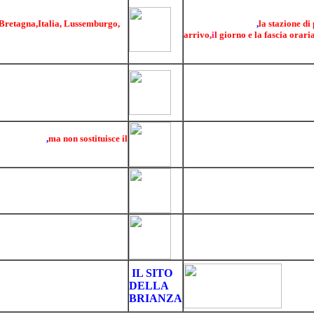
ORARIO FERROVIARIO NAZ
 numero di telefono di un
Servizio utilissimo, basta inserir
Bretagna,Italia, Lussemburgo,
semplici maschere
,
la stazione di
me o città di appartenenza.Un
arrivo,
i
l giorno e la fascia orari
ona dove è situato.
secondi avrete un resoconto su tut
collegano le due città interessate
INPS
arrivo e si avranno gli orari dei
Servizio per sapere tutto sulle 
calcolate... documenti neccessari 
gli aggiornamenti sulla nuova legge 
veramente utile
COMUNE DI SEREGNO
orma pratica
,
ma non sostituisce il
Orari dei vari uffici e servizi co
AUTOMOBILE CLUB D'ITALI
are gli orari degli sportelli,
Sito dell'ACI, per sapere quanto 
 centro sportivo, orari delle
propria auto, basta mettere il nu
itinerari turistici e tante altre util
AUTOSTRADE
Sito dove vedi in tempo reale la s
e del tempo sulla rete autostradal
Indust
i
IL SITO
associ
DELLA
e shop
BRIANZA
brianz