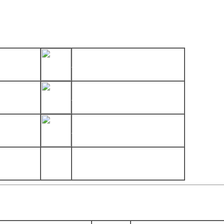
menti consigliati
SITI CATTOLICI IN ITALIA
DIOCESI DI MILANO
ABBAZIA S.BENEDETTO-SEREGNO-
LIA Seregno
ti di pubblica utilità