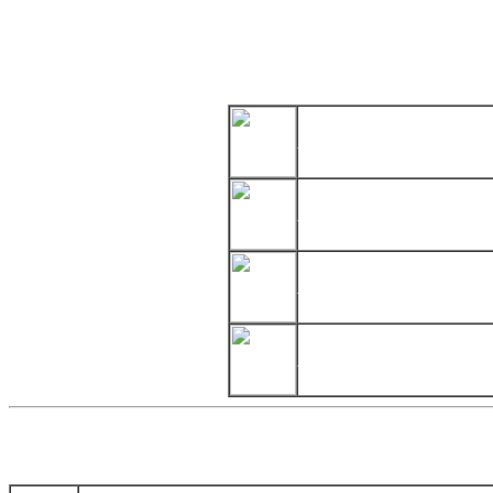
Collega
LA SACRA BIBBIA
LA SANTA SEDE
LA SACRA SINDONE
CAPPELLA MUSICALE S.CECI
Collegamen