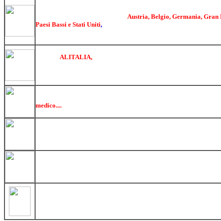
RUBRICA TELEFONICA
Elenco telefonico quasi.. mondiale. Se avete l'esigenzadi trovare il
abbonato delle reti telefoniche di
Austria, Belgio, Germania, Gran 
Paesi Bassi e Stati Uniti
,
poteteeffettuare ricerche per nome, cogno
servizio utile;inoltre è anche possibile consultare la cartina della z
ORARI AEREI ON LINE
Servizio
ALITALIA,
basta inserire la città di partenza e quella di 
voli relativi alle città interessate
PRONTO SOCCORSO ON LINE
Appunti di pronto soccorso sono una raccolta di suggerimenti in f
medico....
AMSP
Sito dell'Azienda municipale servizi pubblici di Seregno, potete trov
cosa fare per nuovi contratti per luce e gas, orari e prezzi piscina e
linee dei trasporti pubblici di Seregno.....
TEMPO VIVO BRIANZA
Informatore di CULTURA e TEMPO LIBERO della Brianza
SEREGNO.IT
Il Bollettino delle Associazioni di Seregno
Banca Dati di Seregno