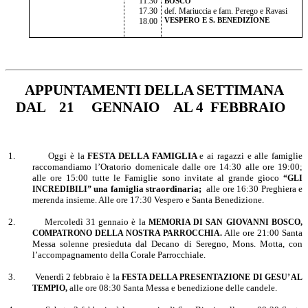
11.30
BOSCO
17.30
def. Mariuccia e fam. Perego e Ravasi
18.00
VESPERO E S. BENEDIZIONE
APPUNTAMENTI DELLA SETTIMANA
DAL 21 GENNAIO AL 4 FEBBRAIO
1.
Oggi è la
FESTA DELLA FAMIGLIA
e ai ragazzi e alle famiglie
raccomandiamo l’Oratorio domenicale dalle ore 14:30 alle ore 19:00;
alle ore 15:00 tutte le Famiglie sono invitate al grande gioco
“GLI
una famiglia straordinaria;
alle ore 16:30 Preghiera e
INCREDIBILI”
merenda insieme. Alle ore 17:30 Vespero e Santa Benedizione.
2.
Mercoledì 31 gennaio è la
MEMORIA DI SAN GIOVANNI BOSCO,
Alle ore 21:00 Santa
COMPATRONO DELLA NOSTRA PARROCCHIA.
Messa solenne presieduta dal Decano di Seregno, Mons. Motta, con
l’accompagnamento della Corale Parrocchiale.
3.
Venerdì 2 febbraio è la
FESTA DELLA PRESENTAZIONE DI GESU’ AL
alle ore 08:30 Santa Messa e benedizione delle candele.
TEMPIO,