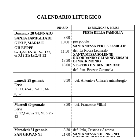
CALENDARIO LITURGICO
orario
intenzioni s. messe
FESTA DELLA FAMIGLIA
Domenica 28 GENNAIO
8.00
SANTA FAMIGLIA DI
pro populo
10.00
GESU’, MARIA E
SANTA MESSA PER LE FAMIGLIE
GIUSEPPE
def. La Rocca Leonardo
11.30
Sir 3,2-6.12-14; Sal 127;
X
ANTA MESSA SOLENNE
ol 3,12-21; Lc 2,41-52
RICORDANDO GLI ANNIVERSARI
17.30
DI MATRIMONIO
18.00
VESPERO E S. BENEDIZIONE
def. fam. Bezze e Zaramella
Lunedì 29 gennaio
8.30
def. Antonio e Chiara Santambrogio
Feria
Eb 11,32-40; Sal 30; Mc
5,1-20
Martedì 30 gennaio
8.30
def. Francesco Villani
Feria
Eb 12,1-4;
Sal 21; Mc 5,21-
43
Mercoledì 31 gennaio
8.30
def. Italo, Cristina e Antonio
SAN GIOVANNI
21.00
SANTA MESSA SOLENNE NEL