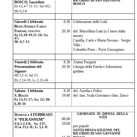
RICORDO DI SAN GIOVANNI
BOSCO, Sacerdote
BOSCO
Eb 12,4-7.11-15; Sal 102;
Mc 6,1-6
Giovedì 1 febbraio
8.30
Celebrazione delle Lodi
Beato Andrea Carlo
Ferrari, vescovo
20.30
def. Marcellina Gatti (a 1 mese dalla
Eb 12,18-19.21-24; Sal
morte)
47;
Camilla, Carlo e Maria Novara – Sergio
Mc 6,7-13
Villa -
Colombo Piera – Pecis Giuseppina -
Venerdì 2 febbraio
8.30
Anime Purganti
Presentazione del
20.30
Liturgia della Parola e Adorazione
Signore
guidata
Ml 3,1-4; Sal 23;
Eb 2,14-18; Lc 2,22-40
Sabato 3 febbraio
8.30
def. Aurelia e Felice
S. Biagio
19.00
def. fam. Scala Giovanni e fam. Zanco
Eb 13,15-17; Sal 22; Mc
6,30-34
GIORNATA IN DIFESA DELLA
Domenica 4 FEBBRAIO
VITA
08.00
V “PER ANNUM”
10.00
Is 6,1-2.3-8; Sal 137;
pro populo
1Cor 15,1-11; Lc 5,1-11
SANTA MESSA SOLENNE NEL
RICORDO DI SAN GIOVANNI