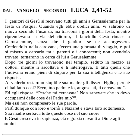
dal vangelo secondo LUCA 2,41-52
I genitori di Gesù si recavano tutti gli anni a Gerusalemme per la
festa di Pasqua. Quando egli ebbe dodici anni, vi salirono di
nuovo secondo l’usanza; ma trascorsi i giorni della festa, mentre
riprendevano la via del ritorno, il fanciullo Gesù rimase a
Gerusalemme, senza che i genitori se ne accorgessero.
Credendolo nella carovana, fecero una giornata di viaggio, e poi
si misero a cercarlo tra i parenti e i conoscenti; non avendolo
trovato, tornarono in cerca di lui a Gerusalemme.
Dopo tre giorni lo trovarono nel tempio, seduto in mezzo ai
dottori, mentre li ascoltava e li interrogava. E tutti quelli che
l’udivano erano pieni di stupore per la sua intelligenza e le sue
risposte.
Al vederlo restarono stupiti e sua madre gli disse: “Figlio, perché
ci hai fatto così? Ecco, tuo padre e io, angosciati, ti cercavamo”.
Ed egli rispose: “Perché mi cercavate? Non sapevate che io devo
occuparmi delle cose del Padre mio?”.
Ma essi non compresero le sue parole.
Partì dunque con loro e tornò a Nazaret e stava loro sottomesso.
Sua madre serbava tutte queste cose nel suo cuore.
E Gesù cresceva in sapienza, età e grazia davanti a Dio e agli
uomini