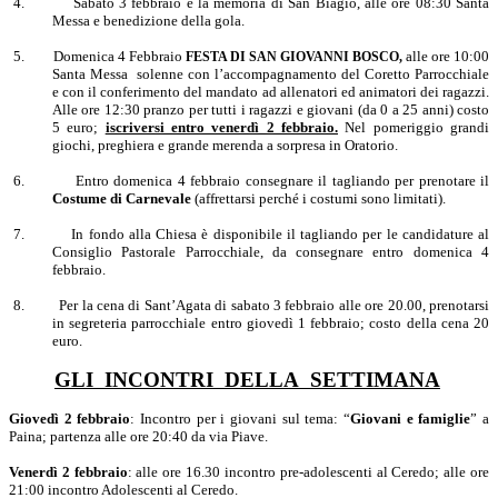
4.
Sabato 3 febbraio è la memoria di San Biagio, alle ore 08:30 Santa
Messa e benedizione della gola.
5.
Domenica 4 Febbraio
alle ore 10:00
FESTA DI SAN GIOVANNI BOSCO,
Santa Messa solenne con l’accompagnamento del Coretto Parrocchiale
e con il conferimento del mandato ad allenatori ed animatori dei ragazzi.
Alle ore 12:30 pranzo per tutti i ragazzi e giovani (da 0 a 25 anni) costo
5 euro;
iscriversi entro venerdì 2 febbraio.
Nel pomeriggio grandi
giochi, preghiera e grande merenda a sorpresa in Oratorio.
6.
Entro domenica 4 febbraio consegnare il tagliando per prenotare il
Costume di Carnevale
(affrettarsi perché i costumi sono limitati).
7.
In fondo alla Chiesa è disponibile il tagliando per le candidature al
Consiglio Pastorale Parrocchiale, da consegnare entro domenica 4
febbraio.
8.
Per la cena di Sant’Agata di sabato 3 febbraio alle ore 20.00, prenotarsi
in segreteria parrocchiale entro giovedì 1 febbraio; costo della cena 20
euro.
GLI INCONTRI DELLA SETTIMANA
Giovedì 2 febbraio
: Incontro per i giovani sul tema: “
Giovani e famiglie
” a
Paina; partenza alle ore 20:40 da via Piave.
Venerdì 2 febbraio
: alle ore 16.30 incontro pre-adolescenti al Ceredo; alle ore
21:00 incontro Adolescenti al Ceredo.