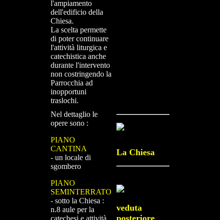
l'ampiamento
dell'edificio della
Chiesa.
La scelta permette
di poter continuare
l'attività liturgica e
catechistica anche
durante l'intervento
non costringendo la
Parrocchia ad
inopportuni
traslochi.
Nel dettaglio le
opere sono :
PIANO
CANTINA
La Chiesa
- un locale di
sgombero
PIANO
SEMINTERRATO
- sotto la Chiesa :
veduta
n.8 aule per la
posteriore
catechesi e attività