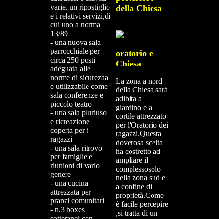
varie, un ripostiglio
della Chiesa
e i relativi servizi,di
cui uno a norma
13/89
- una nuova sala
parrocchiale per
oratorio e
circa 250 posti
Chiesa
adeguata alle
norme di sicurezaa
La zona a nord
e utilizzabile come
della Chiesa sarà
sala conferenze e
adibita a
piccolo teatro
giardino e a
- una sala pluriuso
cortile attrezzato
e ricreazione
per l'Oratorio dei
coperta per i
ragazzi.Questa
ragazzi
doverosa scelta
- una sala ritrovo
ha costretto ad
per famiglie e
ampliare il
riunioni di vario
complessosolo
genere
nella zona sud e
- una cucina
a confine di
attrezzata per
proprietà.Come
pranzi comunitari
è facile percepire
- n.3 boxes
,si tratta di un
sotteranei con