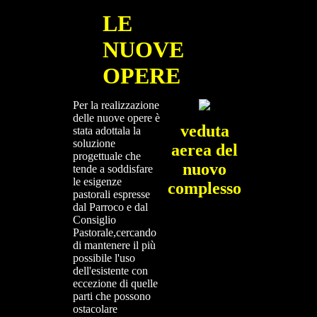
LE
NUOVE
OPERE
Per la realizzazione
delle nuove opere è
veduta
stata adottala la
soluzione
aerea del
progettuale che
nuovo
tende a soddisfare
le esigenze
complesso
pastorali espresse
dal Parroco e dal
Consiglio
Pastorale,cercando
di mantenere il più
possibile l'uso
dell'esistente con
eccezione di quelle
parti che possono
ostacolare