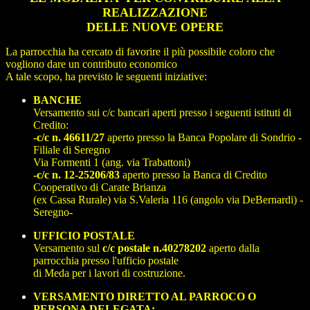
REALIZZAZIONE
DELLE NUOVE OPERE
La parrocchia ha cercato di favorire il più possibile coloro che
vogliono dare un contributo economico
A tale scopo, ha previsto le seguenti iniziative:
BANCHE
Versamento sui c/c bancari aperti presso i seguenti istituti di
Credito:
-c/c n. 46611/27
aperto presso la Banca Popolare di Sondrio -
Filiale di Seregno
Via Formenti 1 (ang. via Trabattoni)
-c/c n. 12-25206/83
aperto presso la Banca di Credito
Cooperativo di Carate Brianza
(ex Cassa Rurale) via S.Valeria 116 (angolo via DeBernardi) -
Seregno-
UFFICIO POSTALE
Versamento sul
c/c postale n.40278202
aperto dalla
parrocchia presso l'ufficio postale
di Meda per i lavori di costruzione.
VERSAMENTO DIRETTO AL PARROCO O
PERSONA DELEGATA;