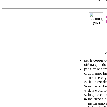
c
per le coppie d
offerta quando 
per tutte le al
ci dovranno far 
- nome e cogn
1
- indirizzo de
2
- indirizzo do
3
- data e orari
4
- luogo e chie
5
- indirizzo e 
6
inviteranno pa