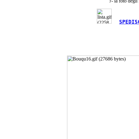
- la foto degli
7
SPEDIS