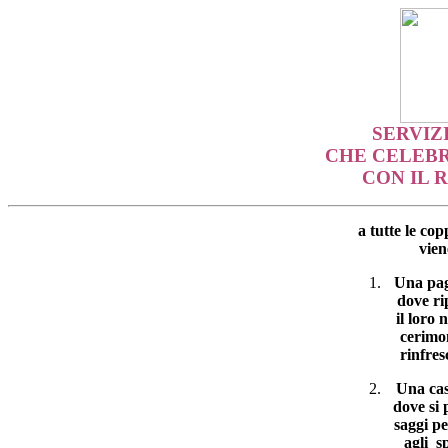
SERVIZI
CHE CELEB
CON IL 
a tutte le co
vien
Una pag
dove ri
il loro 
cerimom
rinfres
Una cas
dove si p
saggi p
agli s