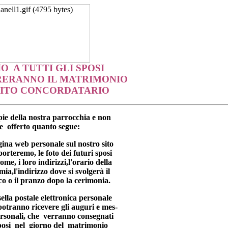
O A TUTTI GLI SPOSI
RERANNO IL MATRIMONIO
RITO CONCORDATARIO
ppie della nostra parrocchia e non
e offerto quanto segue:
ina web personale sul nostro sito
porteremo, le foto dei futuri sposi
nome, i loro indirizzi,l'orario della
ia,l'indirizzo dove si svolgerà il
co o il pranzo dopo la cerimonia.
ella postale elettronica personale
otranno ricevere gli auguri e mes-
ersonali, che verranno consegnati
posi nel giorno del matrimonio