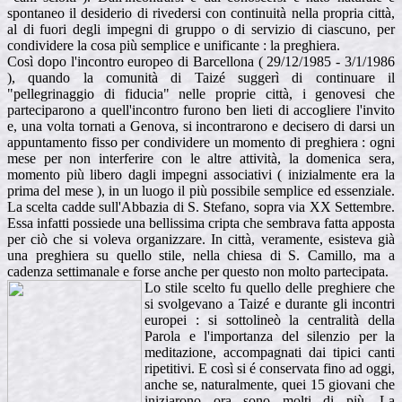
spontaneo il desiderio di rivedersi con continuità nella propria città,
al di fuori degli impegni di gruppo o di servizio di ciascuno, per
condividere la cosa più semplice e unificante : la preghiera.
Così dopo l'incontro europeo di Barcellona ( 29/12/1985 - 3/1/1986
), quando la comunità di Taizé suggerì di continuare il
"pellegrinaggio di fiducia" nelle proprie città, i genovesi che
parteciparono a quell'incontro furono ben lieti di accogliere l'invito
e, una volta tornati a Genova, si incontrarono e decisero di darsi un
appuntamento fisso per condividere un momento di preghiera : ogni
mese per non interferire con le altre attività, la domenica sera,
momento più libero dagli impegni associativi ( inizialmente era la
prima del mese ), in un luogo il più possibile semplice ed essenziale.
La scelta cadde sull'Abbazia di S. Stefano, sopra via XX Settembre.
Essa infatti possiede una bellissima cripta che sembrava fatta apposta
per ciò che si voleva organizzare. In città, veramente, esisteva già
una preghiera su quello stile, nella chiesa di S. Camillo, ma a
cadenza settimanale e forse anche per questo non molto partecipata.
Lo stile scelto fu quello delle preghiere che
si svolgevano a Taizé e durante gli incontri
europei : si sottolineò la centralità della
Parola e l'importanza del silenzio per la
meditazione, accompagnati dai tipici canti
ripetitivi. E così si é conservata fino ad oggi,
anche se, naturalmente, quei 15 giovani che
iniziarono ora sono molti di più. La