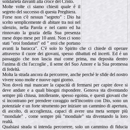
solidarietà davanti alla croce del Cristo.
Molte volte ci siamo chiesti quale é il
segreto del successo di questa Preghiera.
Forse non c'è nessun "segreto" : Dio ha
scelto semplicemente di abitare tra noi nel
silenzio, nella Parola e nel canto ed ha
rinnovato la grazia della Sua presenza
mese dopo mese per 10 anni. Non ci sono
stati "eroi fondatori" ed " eroi che portano
avanti la baracca". C'è solo lo Spirito che ci chiede di operare
attraverso il cuore dei giovani, spesso dibattuti ed incerti. Ed é un
passaggio che non lascia mai come prima, ma deposita dentro
l'anima di chi l'accoglie , il seme del Suo Amore e la Sua promessa
di fedeltà.
Molta la strada ancora da percorrere, anche perché le sfide del nostro
vivere sono molte e nuove ogni giorno.
Non dovrà mai mancare la capacità di fermarsi per capire dove si
deve andare e a quali bisogni rispondere. Genova sta diventando
sempre più chiusa, intollerante, spesso egoista, e questi giovani che
si incontrano per prendere coraggio nell'incontro con Dio, sono un
potenziale e un forte strumento per iniziare un cammino di apertura,
di ascolto, di accoglienza, capaci di avere una meta sempre più
"mondiale" , come sempre più "mondiale" sta diventando la loro
realtà.
Qualsiasi strada si intenda percorrere, solo un cammino di fiducia