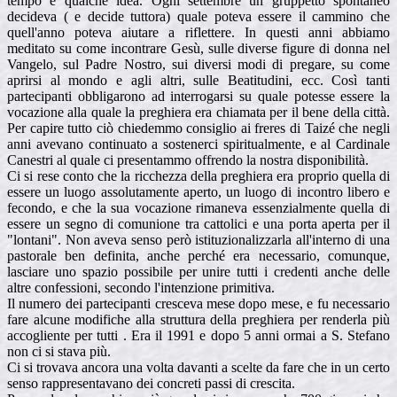
tempo e qualche idea. Ogni settembre un gruppetto spontaneo
decideva ( e decide tuttora) quale poteva essere il cammino che
quell'anno poteva aiutare a riflettere. In questi anni abbiamo
meditato su come incontrare Gesù, sulle diverse figure di donna nel
Vangelo, sul Padre Nostro, sui diversi modi di pregare, su come
aprirsi al mondo e agli altri, sulle Beatitudini, ecc. Così tanti
partecipanti obbligarono ad interrogarsi su quale potesse essere la
vocazione alla quale la preghiera era chiamata per il bene della città.
Per capire tutto ciò chiedemmo consiglio ai freres di Taizé che negli
anni avevano continuato a sostenerci spiritualmente, e al Cardinale
Canestri al quale ci presentammo offrendo la nostra disponibilità.
Ci si rese conto che la ricchezza della preghiera era proprio quella di
essere un luogo assolutamente aperto, un luogo di incontro libero e
fecondo, e che la sua vocazione rimaneva essenzialmente quella di
essere un segno di comunione tra cattolici e una porta aperta per il
"lontani". Non aveva senso però istituzionalizzarla all'interno di una
pastorale ben definita, anche perché era necessario, comunque,
lasciare uno spazio possibile per unire tutti i credenti anche delle
altre confessioni, secondo l'intenzione primitiva.
Il numero dei partecipanti cresceva mese dopo mese, e fu necessario
fare alcune modifiche alla struttura della preghiera per renderla più
accogliente per tutti . Era il 1991 e dopo 5 anni ormai a S. Stefano
non ci si stava più.
Ci si trovava ancora una volta davanti a scelte da fare che in un certo
senso rappresentavano dei concreti passi di crescita.