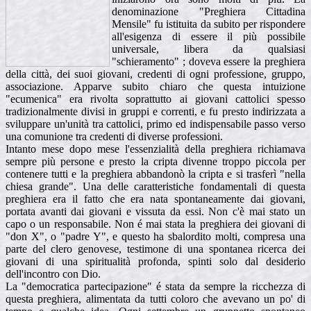
denominazione "Preghiera Cittadina
Mensile" fu istituita da subito per rispondere
all'esigenza di essere il più possibile
universale, libera da qualsiasi
"schieramento" ; doveva essere la preghiera
della città, dei suoi giovani, credenti di ogni professione, gruppo,
associazione. Apparve subito chiaro che questa intuizione
"ecumenica" era rivolta soprattutto ai giovani cattolici spesso
tradizionalmente divisi in gruppi e correnti, e fu presto indirizzata a
sviluppare un'unità tra cattolici, primo ed indispensabile passo verso
una comunione tra credenti di diverse professioni.
Intanto mese dopo mese l'essenzialità della preghiera richiamava
sempre più persone e presto la cripta divenne troppo piccola per
contenere tutti e la preghiera abbandonò la cripta e si trasferì "nella
chiesa grande". Una delle caratteristiche fondamentali di questa
preghiera era il fatto che era nata spontaneamente dai giovani,
portata avanti dai giovani e vissuta da essi. Non c'è mai stato un
capo o un responsabile. Non é mai stata la preghiera dei giovani di
"don X", o "padre Y", e questo ha sbalordito molti, compresa una
parte del clero genovese, testimone di una spontanea ricerca dei
giovani di una spiritualità profonda, spinti solo dal desiderio
dell'incontro con Dio.
La "democratica partecipazione" é stata da sempre la ricchezza di
questa preghiera, alimentata da tutti coloro che avevano un po' di