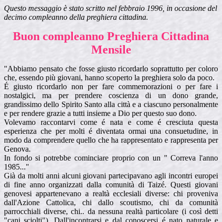
Questo messaggio è stato scritto nel febbraio 1996, in occasione del
decimo compleanno della preghiera cittadina.
Buon compleanno Preghiera Cittadina
Mensile
"
Abbiamo pensato che fosse giusto ricordarlo soprattutto per coloro
che, essendo più giovani, hanno scoperto la preghiera solo da poco.
É giusto ricordarlo non per fare commemorazioni o per fare i
nostalgici, ma per prendere coscienza di un dono grande,
grandissimo dello Spirito Santo alla città e a ciascuno personalmente
e per rendere grazie a tutti insieme a Dio per questo suo dono.
Volevamo raccontarvi come é nata e come é cresciuta questa
esperienza che per molti é diventata ormai una consuetudine, in
modo da comprendere quello che ha rappresentato e rappresenta per
Genova.
In fondo si potrebbe cominciare proprio con un " Correva l'anno
1985..."
Già da molti anni alcuni giovani partecipavano agli incontri europei
di fine anno organizzati dalla comunità di Taizé. Questi giovani
genovesi appartenevano a realtà ecclesiali diverse: chi proveniva
dall'Azione Cattolica, chi dallo scoutismo, chi da comunità
parrocchiali diverse, chi.. da nessuna realtà particolare (i così detti
"cani sciolti"). Dall'incontrarsi e dal conoscersi é nato naturale e