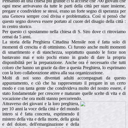
Pensando ad una chiesa più grande ci si accorse che 700 giovani che
ogni mese arrivavano da tutte le parti della città per stare insieme,
pregare e condividere se stessi, erano un forte segno di speranza per
una Genova sempre così divisa e problematica. Così si pensò che
questo segno doveva essere portato al cuore del disagio della città :
in centro storico.
Per questo ci spostammo nella chiesa di S. Siro dove ci ritroviamo
ormai da 5 anni.
La storia della Preghiera Cittadina Mensile non é fatta solo di
momenti di crescita e di ottimismo. Ci furono anche molti momenti
di smarrimento e di stanchezza, soprattutto quando le forze non
bastavano mai e solo pochi erano in grado di dare la propria
disponibilità per la preparazione. Anche ora é necessario che tutti
coloro che hanno un grazie da dire a questa Preghiera, lo esprimano
con la loro collaborazione attiva alla sua organizzazione.
Molti di noi sono diventati adulti accompagnati da questo
appuntamento, e ciò che ha rappresentato il pregare in un certo
modo e con tanta gente che condivideva molto del nostro essere, é
stato fondamentale per crescere e maturare quelle scelte di vita e di
vocazione che ora molti stanno percorrendo.
Attraverso dei giovani e la loro preghiera,
per 10 anni la voce della città e del mondo
intero si é fatta concreta, esprimendo il
mistero della vita e della morte, della gioia
e del dolore, dell'emarginazione e della