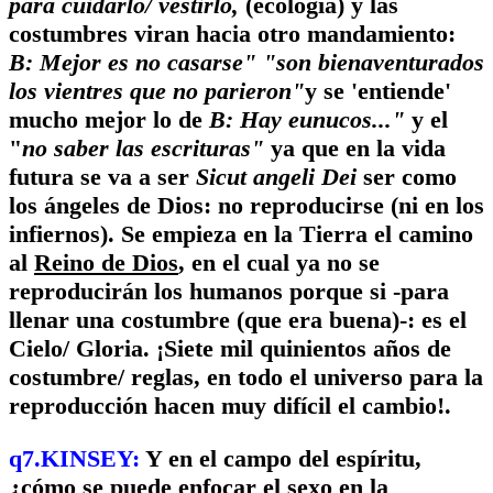
para cuidarlo/ vestirlo,
(ecología) y las
costumbres viran hacia otro mandamiento:
B: Mejor es no casarse" "son bienaventurados
los vientres que no parieron"
y se 'entiende'
mucho mejor lo de
B: Hay eunucos..."
y el
"
no saber las escrituras"
ya que en la vida
futura se va a ser
Sicut angeli Dei
ser como
los ángeles de Dios: no reproducirse (ni en los
infiernos). Se empieza en la Tierra el camino
al
Reino de Dios
, en el cual ya no se
reproducirán los humanos porque si -para
llenar una costumbre (que era buena)-: es el
Cielo/ Gloria. ¡Siete mil quinientos años de
costumbre/ reglas, en todo el universo para la
reproducción hacen muy difícil el cambio!.
q7.KINSEY:
Y en el campo del espíritu,
¿cómo se puede enfocar el sexo en la