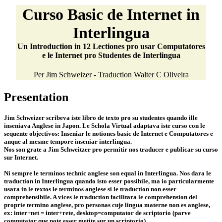
Curso Basic de Internet in
Interlingua
Un Introduction in 12 Lectiones pro usar Computatores
e le Internet pro Studentes de Interlingua
Per Jim Schweizer - Traduction Walter C Oliveira
Presentation
Jim Schweizer scribeva iste libro de texto pro su studentes quando ille
inseniava Anglese in Japon. Le Schola Virtual adaptava iste curso con le
sequente objectivos: Inseniar le notiones basic de Internet e Computatores e
anque al mesme tempore inseniar interlingua.
Nos son grate a Jim Schweitzer pro permitir nos traducer e publicar su curso
sur Internet.
Ni sempre le terminos technic anglese son equal in Interlingua. Nos dara le
traduction in Interlingua quando isto esser possibile, ma io particularmente
usara in le textos le terminos anglese si le traduction non esser
comprehensibile. A vices le traduction facilitara le comprehension del
proprie termino anglese, pro personas cuje lingua materne non es anglese,
ex: inter+net = inter+rete, desktop=computator de scriptorio (parve
computator que pote esser metite sur un scriptorio).