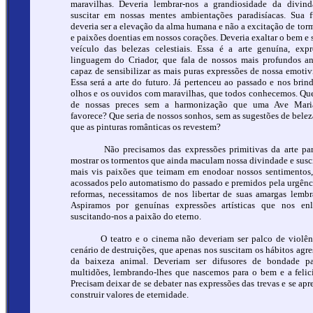
maravilhas. Deveria lembrar-nos a grandiosidade da divin
suscitar em nossas mentes ambientações paradisíacas. Sua 
deveria ser a elevação da alma humana e não a excitação de tor
e paixões doentias em nossos corações. Deveria exaltar o bem e 
veículo das belezas celestiais. Essa é a arte genuína, expr
linguagem do Criador, que fala de nossos mais profundos an
capaz de sensibilizar as mais puras expressões de nossa emotiv
Essa será a arte do futuro. Já pertenceu ao passado e nos brin
olhos e os ouvidos com maravilhas, que todos conhecemos. Que
de nossas preces sem a harmonização que uma Ave Mari
favorece? Que seria de nossos sonhos, sem as sugestões de bele
que as pinturas românticas os revestem?
Não precisamos das expressões primitivas da arte par
mostrar os tormentos que ainda maculam nossa divindade e susci
mais vis paixões que teimam em enodoar nossos sentimentos,
acossados pelo automatismo do passado e premidos pela urgênc
reformas, necessitamos de nos libertar de suas amargas lembr
Aspiramos por genuínas expressões artísticas que nos en
suscitando-nos a paixão do eterno.
O teatro e o cinema não deveriam ser palco de violênc
cenário de destruições, que apenas nos suscitam os hábitos agre
da baixeza animal. Deveriam ser difusores de bondade pa
multidões, lembrando-lhes que nascemos para o bem e a felic
Precisam deixar de se debater nas expressões das trevas e se apre
construir valores de eternidade.