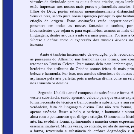
virtudes da divindade para as quais fomos criados, cujas lemb
estão impressas nos nossos mais puros e primordiais anseios.
filhos de Deus, porém estamos momentaneamente distancia
Seus valores, sendo justa nossa aspiração por aquilo que herda
criação de origem. Essas aspirações estão inquestionave
presentes em todas as nossas fantasias e sonhos, por
inconscientes que sejam e, para exprimi-los, usamos as mais di
linguagens, dentre as quais a arte é a mais genuína. Por isso a
G
Síntese
a define
como a expressão dos anseios divinos na
humana.
A arte é também instrumento da evolução, pois, recordan
as paisagens do Altíssimo nas harmonias das formas, nos con
retornar ao Paraíso Celeste. Precisamos dela para lembrar que
herdeiros dos atributos do Criador, somos feitos da mais pri
beleza e harmonia. Por isso, nos anseios silenciosos de nossas 
aspiramos pela arte perfeita, pois a nobreza divina corre na sei
nos alimenta os desejos.
Segundo Ubaldi a arte é composta de substância e forma. A
veste a substância, sendo apenas o veículo para que esta se expre
forma necessita de técnica e treino, sendo a substância a sua es
verdadeira, feita de linguagem divina. Esta não tem formas,
apenas essência. Busca o belo, o perfeito, a harmonia e sinto
alma com o pensamento que dirige a criação. O homem, na histó
arte, faz evoluir a forma, aprimorando a maneira como expressar
essência imutável. Muitas vezes, no entanto, no afã de inovar, pr
a forma, revestindo a substância de errônea degradação e r