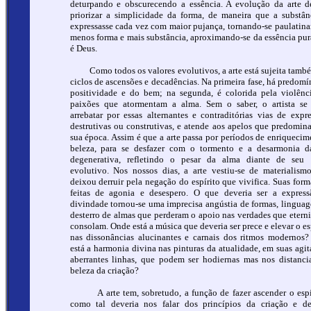
deturpando e obscurecendo a essência. A evolução da arte d
priorizar a simplicidade da forma, de maneira que a substân
expressasse cada vez com maior pujança, tornando-se paulatin
menos forma e mais substância, aproximando-se da essência pur
é Deus.
Como todos os valores evolutivos, a arte está sujeita tamb
ciclos de ascensões e decadências. Na primeira fase, há predomí
positividade e do bem; na segunda, é colorida pela violênc
paixões que atormentam a alma. Sem o saber, o artista se
arrebatar por essas alternantes e contraditórias vias de expre
destrutivas ou construtivas, e atende aos apelos que predomi
sua época. Assim é que a arte passa por períodos de enriquecim
beleza, para se desfazer com o tormento e a desarmonia d
degenerativa, refletindo o pesar da alma diante de seu 
evolutivo. Nos nossos dias, a arte vestiu-se de materialism
deixou derruir pela negação do espírito que vivifica. Suas form
feitas de agonia e desespero. O que deveria ser a expres
divindade tornou-se uma imprecisa angústia de formas, lingua
desterro de almas que perderam o apoio nas verdades que etern
consolam. Onde está a música que deveria ser prece e elevar o esp
nas dissonâncias alucinantes e carnais dos ritmos modernos
está a harmonia divina nas pinturas da atualidade, em suas agit
aberrantes linhas, que podem ser hodiernas mas nos distanc
beleza da criação?
A arte tem, sobretudo, a função de fazer ascender o espí
como tal deveria nos falar dos princípios da criação e d