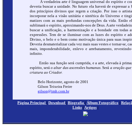
A verdadeira arte é linguagem universal do espírito e co
deveria buscar a unidade. No futuro ela haverá de expressar a 
dos princípios divinos que regem a criação. Por isso o artist
incorporar nela a visão unitária e sintética do Universo e tingi
matizes com as mais profundas concepções da vida. Então e
sublimará o espírito, aproximando-nos de Deus. A arte verdadeir
buscar a unificação, a harmonização e a bondade em todas a
expressões. Tem de se iluminar com as luzes do espírito e ad
Divino, o belo e o bem como motivação única para suas inspir
Deveria desmaterializar cada vez mais suas vestes e tornar-se, ca
mais, imponderabilidade, enlevo e arrebatamento, revestindo
infinito.
Então sua função será cumprida, e a arte, elevada à prima
espírito, será
o altar das ascensões humanas
. Será
a oração que
criatura ao Criador.
Belo Horizonte, agosto de 2001
Gilson Teixeira Freire
gilson@imh.com.br
Página Principal
|
Download
|
Biografia
|
Álbum Fotográfico
|
Relaçã
Links
|
Artigos
|