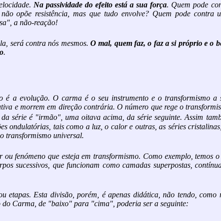
velocidade.
Na passividade do efeito está a sua força
. Quem pode con
não opõe resistência, mas que tudo envolve? Quem pode contra 
sa", a não-reação!
Ela, será contra nós mesmos.
O mal, quem faz, o faz a si próprio e o 
io
.
so é a evolução. O carma é o seu instrumento e o transformismo a 
utiva e morrem em direção contrária. O número que rege o transform
o da série é "irmão", uma oitava acima, da série seguinte. Assim ta
 ondulatórias, tais como a luz, o calor e outras, as séries cristalinas
o transformismo universal.
er ou fenómeno que esteja em transformismo. Como exemplo, temos o
rpos sucessivos, que funcionam como camadas superpostas, contínua
u etapas. Esta divisão, porém, é apenas didática, não tendo, como 
o do Carma, de "baixo" para "cima", poderia ser a seguinte: