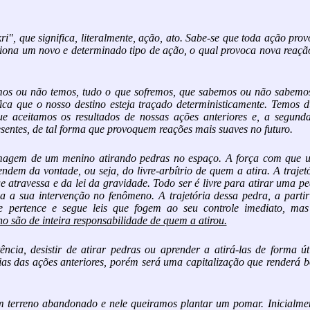
i", que significa, literalmente, ação, ato. Sabe-se que toda ação pro
siona um novo e determinado tipo de ação, o qual provoca nova reaçã
mos ou não temos, tudo o que sofremos, que sabemos ou não sabemos
ifica que o nosso destino esteja traçado deterministicamente. Temos 
ue aceitamos os resultados de nossas ações anteriores e, a segunda
sentes, de tal forma que provoquem reações mais suaves no futuro.
agem de um menino atirando pedras no espaço. A força com que 
dem da vontade, ou seja, do livre-arbítrio de quem a atira. A trajet
atravessa e da lei da gravidade. Todo ser é livre para atirar uma p
a a sua intervenção no fenômeno. A trajetória dessa pedra, a parti
 pertence e segue leis que fogem ao seu controle imediato, ma
 são de inteira responsabilidade de quem a atirou.
ia, desistir de atirar pedras ou aprender a atirá-las de forma úti
cias das ações anteriores, porém será uma capitalização que renderá 
 terreno abandonado e nele queiramos plantar um pomar. Inicialmen