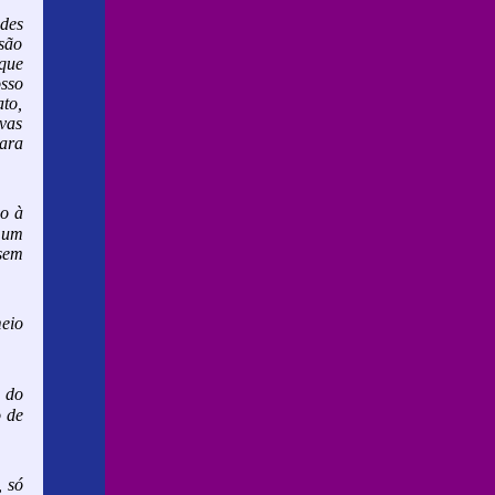
des
são
que
osso
ato,
ovas
para
ão à
s um
sem
eio
a do
o de
, só