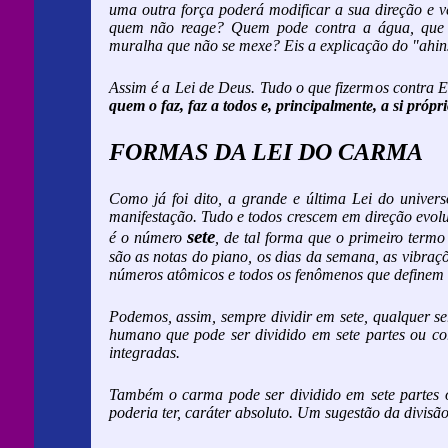
uma outra força poderá modificar a sua direção e 
quem não reage? Quem pode contra a água, que 
muralha que não se mexe? Eis a explicação do "ahin
Assim é a Lei de Deus. Tudo o que fizermos contra 
quem o faz, faz a todos e, principalmente, a si própr
FORMAS DA LEI DO CARMA
Como já foi dito, a grande e última Lei do univer
manifestação. Tudo e todos crescem em direção evol
sete
é o número
, de tal forma que o primeiro term
são as notas do piano, os dias da semana, as vibrações
números atômicos e todos os fenômenos que definem 
Podemos, assim, sempre dividir em sete, qualquer s
humano que pode ser dividido em sete partes ou co
integradas.
Também o carma pode ser dividido em sete partes o
poderia ter, caráter absoluto. Um sugestão da divisã