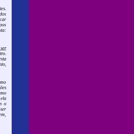
tes.
dos
car
aos
sta:
ser
tro.
sta
to,
como
ões
omo
 ela
m o
ser
mem,