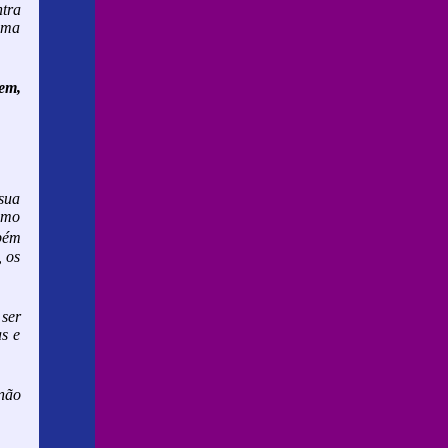
tra
uma
bem,
sua
ismo
mbém
, os
 ser
s e
não