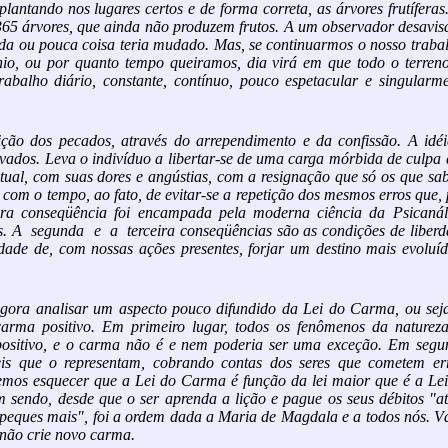
lantando nos lugares certos e de forma correta, as árvores frutíferas
65 árvores, que ainda não produzem frutos. A um observador desavi
nada ou pouca coisa teria mudado. Mas, se continuarmos o nosso traba
nio, ou por quanto tempo queiramos, dia virá em que todo o terren
abalho diário, constante, contínuo, pouco espetacular e singularme
ição dos pecados, através do arrependimento e da confissão. A idé
vados. Leva o indivíduo a libertar-se de uma carga mórbida de culpa
atual, com suas dores e angústias, com a resignação que só os que s
 com o tempo, ao fato, de evitar-se a repetição dos mesmos erros que,
ira conseqüência foi encampada pela moderna ciência da Psicanáli
vas. A segunda e a terceira conseqüências são as condições de liber
dade de, com nossas ações presentes, forjar um destino mais evoluí
gora analisar um aspecto pouco difundido da Lei do Carma, ou seja
carma positivo. Em primeiro lugar, todos os fenômenos da natureza
 positivo, e o carma não é e nem poderia ser uma exceção. Em segu
s que o representam, cobrando contas dos seres que cometem err
demos esquecer que a Lei do Carma é função da lei maior que é a Le
m sendo, desde que o ser aprenda a lição e pague os seus débitos "a
 peques mais", foi a ordem dada a Maria de Magdala e a todos nós. V
 não crie novo carma.