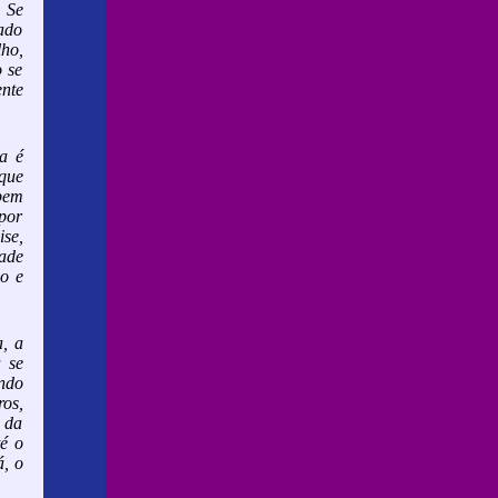
. Se
sado
lho,
o se
nte
ia é
 que
abem
 por
se,
dade
do e
, a
 se
ndo
os,
i da
té o
á, o