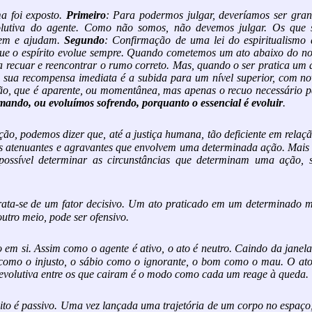
a foi exposto.
Primeiro
: Para podermos julgar, deveríamos ser gran
olutiva do agente. Como não somos, não devemos julgar. Os que 
ndem e ajudam.
Segundo
: Confirmação de uma lei do espiritualismo 
 que o espírito evolue sempre. Quando cometemos um ato abaixo do n
r a recuar e reencontrar o rumo correto. Mas, quando o ser pratica um 
 a sua recompensa imediata é a subida para um nível superior, com n
ção, que é aparente, ou momentânea, mas apenas o recuo necessário 
mando, ou evoluímos sofrendo, porquanto o essencial é evoluir
.
ão, podemos dizer que, até a justiça humana, tão deficiente em relaç
cias atenuantes e agravantes que envolvem uma determinada ação. Mai
mpossível determinar as circunstâncias que determinam uma ação, 
rata-se de um fator decisivo. Um ato praticado em um determinado m
utro meio, pode ser ofensivo.
 em si. Assim como o agente é ativo, o ato é neutro. Caindo da janel
 como o injusto, o sábio como o ignorante, o bom como o mau. O at
a evolutiva entre os que cairam é o modo como cada um reage à queda.
feito é passivo. Uma vez lançada uma trajetória de um corpo no espaço