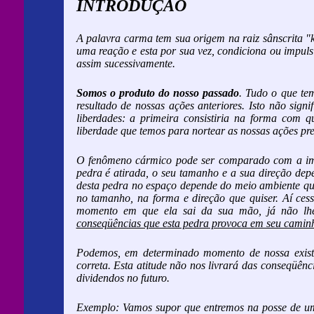
INTRODUÇÃO
A palavra carma tem sua origem na raiz sânscrita "kr
uma reação e esta por sua vez, condiciona ou impul
assim sucessivamente.
Somos o produto do nosso passado
. Tudo o que te
resultado de nossas ações anteriores. Isto não sign
liberdades: a primeira consistiria na forma com q
liberdade que temos para nortear as nossas ações pre
O fenômeno cármico pode ser comparado com a im
pedra é atirada, o seu tamanho e a sua direção depen
desta pedra no espaço depende do meio ambiente que 
no tamanho, na forma e direção que quiser. Aí cess
momento em que ela sai da sua mão, já não lhe
conseqüências que esta pedra provoca em seu caminho
Podemos, em determinado momento de nossa existênc
correta. Esta atitude não nos livrará das conseqüên
dividendos no futuro.
Exemplo: Vamos supor que entremos na posse de um