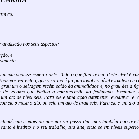
ármico:
 analisado nos seus aspectos:
ação, e
ovimenta
amente pode-se esperar dele. Tudo o que fizer acima deste nível é
ca
Podemos ver então, que o carma é proporcional ao nível evolutivo de 
o grau um o selvagem recém saído da animalidade e, no grau dez a fi
a de valores que facilita a compreensão do fenômeno. Exemplo:
um ato de nível seis. Para ele é uma ação altamente evolutiva e c
comete o mesmo ato, ou seja um ato de grau seis. Para ele é um ato a
nfinitésimo a mais do que um ser possa dar, mas também não aceit
nto é instinto e o seu trabalho, sua luta, situa-se em níveis superio