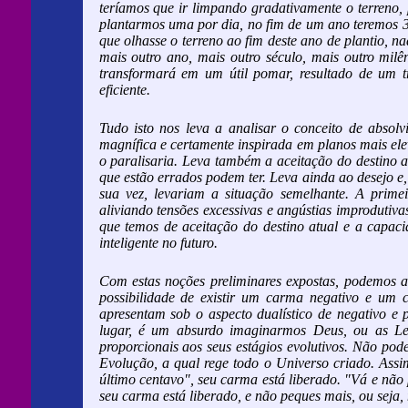
teríamos que ir limpando gradativamente o terreno, p
plantarmos uma por dia, no fim de um ano teremos 3
que olhasse o terreno ao fim deste ano de plantio, 
mais outro ano, mais outro século, mais outro milê
transformará em um útil pomar, resultado de um tr
eficiente.
Tudo isto nos leva a analisar o conceito de absolv
magnífica e certamente inspirada em planos mais ele
o paralisaria. Leva também a aceitação do destino 
que estão errados podem ter. Leva ainda ao desejo e,
sua vez, levariam a situação semelhante. A prime
aliviando tensões excessivas e angústias improduti
que temos de aceitação do destino atual e a capaci
inteligente no futuro.
Com estas noções preliminares expostas, podemos a
possibilidade de existir um carma negativo e um 
apresentam sob o aspecto dualístico de negativo e
lugar, é um absurdo imaginarmos Deus, ou as Lei
proporcionais aos seus estágios evolutivos. Não po
Evolução, a qual rege todo o Universo criado. Assi
último centavo", seu carma está liberado. "Vá e não
seu carma está liberado, e não peques mais, ou seja,