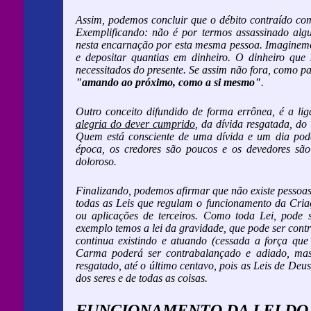
Assim, podemos concluir que o débito contraído com
Exemplificando: não é por termos assassinado al
nesta encarnação por esta mesma pessoa. Imaginem
e depositar quantias em dinheiro. O dinheiro qu
necessitados do presente. Se assim não fora, como 
"amando ao próximo, como a si mesmo"
.
Outro conceito difundido de forma errônea, é a li
alegria do dever cumprido
, da dívida resgatada, d
Quem está consciente de uma dívida e um dia pode 
época, os credores são poucos e os devedores são
doloroso.
Finalizando, podemos afirmar que não existe pessoa
todas as Leis que regulam o funcionamento da Cria
ou aplicações de terceiros. Como toda Lei, pode
exemplo temos a lei da gravidade, que pode ser contr
continua existindo e atuando (cessada a força qu
Carma poderá ser contrabalançado e adiado, mas
resgatado, até o último centavo, pois as Leis de Deu
dos seres e de todas as coisas.
FUNCIONAMENTO DA LEI DO