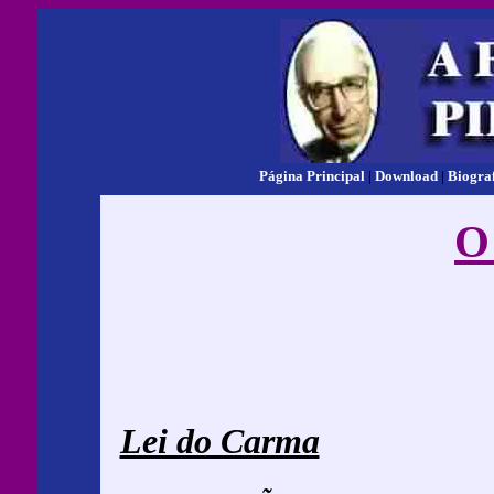
Página Principal
|
Download
|
Biogra
O
Lei do Carma