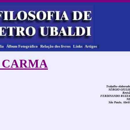
fia
|
Álbum Fotográfico
|
Relação dos livros
|
Links
|
Artigos
|
 CARMA
Trabalho elaborado
SÉRGIO GIULI
Revisã
FERDINANDO RUZZ
N
São Paulo, Abril