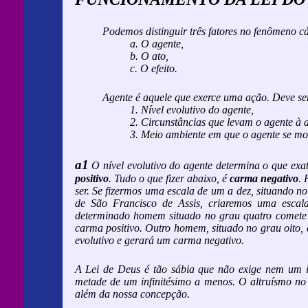
Podemos distinguir três fatores no fenômeno c
a. O agente,
b. O ato,
c. O efeito.
Agente é aquele que exerce uma ação. Deve ser
1. Nível evolutivo do agente,
2. Circunstâncias que levam o agente à 
3. Meio ambiente em que o agente se m
a1
O nível evolutivo do agente determina o que exat
positivo
. Tudo o que fizer abaixo, é
carma negativo
. 
ser. Se fizermos uma escala de um a dez, situando n
de São Francisco de Assis, criaremos uma escal
determinado homem situado no grau quatro comete 
carma positivo. Outro homem, situado no grau oito, 
evolutivo e gerará um carma negativo.
A Lei de Deus é tão sábia que não exige nem um i
metade de um infinitésimo a menos. O altruísmo no sa
além da nossa concepção.