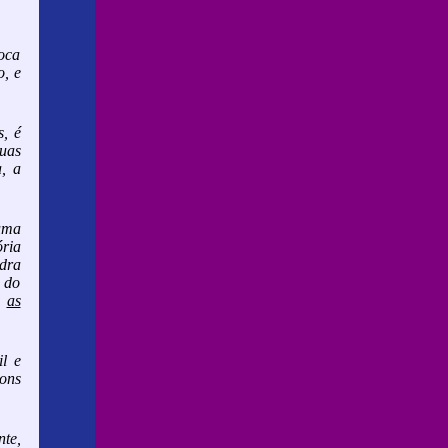
voca
o, e
, é
duas
, a
uma
ória
edra
r do
s
as
l e
bons
te,