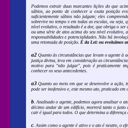
Podemos extrair duas marcantes lições do que acim
sábios, ao ponto de conhecer a exata posição ev
suficientemente sábios não julgam; eles compree
sobrevive no tempo e em todas as escolas, ou seja,
nível evolutivo, o resultado é a dor, que obriga o se
ou uma série de atos acima do seu nível evolutivo,
responsabilidades e potencialidades. Não há involu
uma retomada de posição.
É da Lei: ou evoluímos a
a2
Quanto às circunstâncias que levam o agente à aç
justiça divina, leva em consideração as circunstân
motivo para "não julgar", pois é praticamente i
conhecer os seus antecedentes.
a3
Quanto ao meio em que se desenvolve a ação, t
pode ser inofensivo e, este mesmo ato, praticado em o
b
. Analisado o agente, podemos agora analisar o ato
décimo andar de um edifício, morrerá tanto o justo
cair é igual para todos. O que determina a diferenç
c
. Assim como o agente é ativo e o ato é neutro, o e