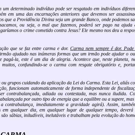
 um determinado indivíduo pode ser resgatado em indivíduos diferen
guém em uma das encarnações anteriores que devemos ser assassina
os que a Providência Divina seja um grande Banco, onde podemos sa
e sacamos, ou seja, o mal que fazemos, poderá ser pago na ajuda 
pagaríamos o crime cometido contra Jesus? Ele mesmo nos deu a respo
gação que se faz entre carma e dor.
Carma nem sempre é dor. Pode 
o irmão ajudado nas inúmeras formas que um irmão pode ajudar o ou
pagá-la, este é um dia de alegria. Acontece que, neste planeta, ne
 muitos, confundindo-se o carma com resgate obrigatório e, portan
s ou grupos cuidando da aplicação da Lei do Carma. Esta Lei, aliás 
ção, funcionam automaticamente de forma independente de fiscalizaç
 ser contrabalançada, adiada ou contestada, mas nunca iludida. C
abalançada por outro tipo de energia que a equilibre ou a supere, mas
e a contrabalança, imediatamente a gravidade agirá). Assim, també
 em qualquer dia, em qualquer lugar de qualquer tempo, deverá 
s são sábias, iniludíveis, inelutáveis e trabalham pela evolução do ho
 CARMA