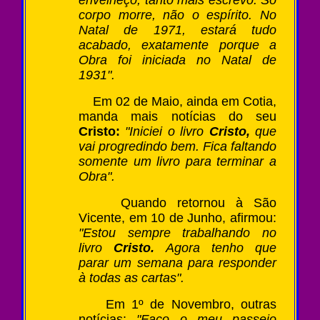
envelheço, tanto mais escrevo. Só
corpo morre, não o espírito. No
Natal de 1971, estará tudo
acabado, exatamente porque a
Obra foi iniciada no Natal de
1931".
Em 02 de Maio, ainda em Cotia,
manda mais notícias do seu
Cristo:
"Iniciei o livro
Cristo,
que
vai progredindo bem. Fica faltando
somente um livro para terminar a
Obra".
Quando retornou à São
Vicente, em 10 de Junho, afirmou:
"Estou sempre trabalhando no
livro
Cristo.
Agora tenho que
parar um semana para responder
à todas as cartas".
Em 1º de Novembro, outras
notícias:
"Faço o meu passeio