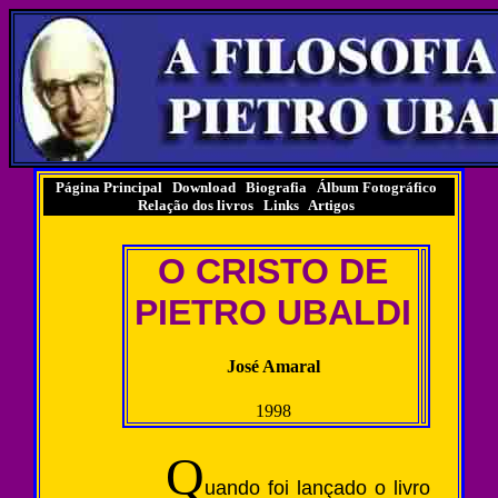
Página Principal
|
Download
|
Biografia
|
Álbum Fotográfico
|
Relação dos livros
|
Links
|
Artigos
|
O CRISTO DE
PIETRO UBALDI
José Amaral
1998
Q
uando foi lançado o livro