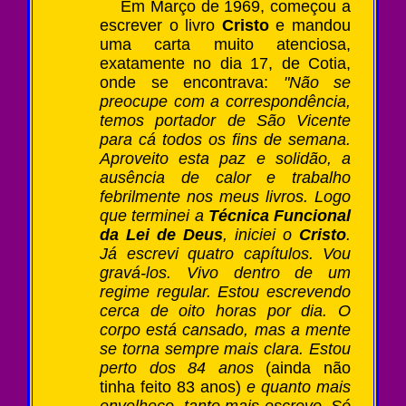
Em Março de 1969, começou a
escrever o livro
Cristo
e mandou
uma carta muito atenciosa,
exatamente no dia 17, de Cotia,
onde se encontrava:
"Não se
preocupe com a correspondência,
temos portador de São Vicente
para cá todos os fins de semana.
Aproveito esta paz e solidão, a
ausência de calor e trabalho
febrilmente nos meus livros. Logo
que terminei a
Técnica Funcional
da Lei de Deus
, iniciei o
Cristo
.
Já escrevi quatro capítulos. Vou
gravá-los. Vivo dentro de um
regime regular. Estou escrevendo
cerca de oito horas por dia. O
corpo está cansado, mas a mente
se torna sempre mais clara. Estou
perto dos 84 anos
(ainda não
tinha feito 83 anos)
e quanto mais