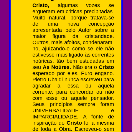
Cristo,
algumas vozes se
ergueram em criticas precipitadas.
Muito natural, porque tratava-se
de uma nova concepção
apresentada pelo Autor sobre a
maior figura da cristandade.
Outros, mais afoitos, condenaram-
no, ajuizando-o como se ele não
estivesse mais ligado às correntes
noúricas, tão bem estudadas em
seu
As Noúres.
Não era o
Cristo
esperado por eles. Puro engano.
Pietro Ubaldi nunca escreveu para
agradar a essa ou aquela
corrente, para concordar ou não
com esse ou aquele pensador.
Seus princípios sempre foram
UNIVERSALIDADE e
IMPARCIALIDADE. A fonte de
inspiração do
Cristo
foi a mesma
de toda a Obra. Escreveu-o sem