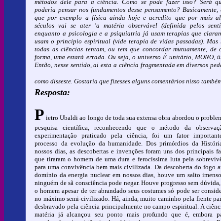
métodos dele para a ciência. Como se pode fazer isso? Será q
poderia pensar nos fundamentos desse pensamento? Basicamente,
que por exemplo a física ainda hoje e acredito que por mais a
séculos vai se ater 'a matéria observável (definida pelos senti
enquanto a psicologia e a psiquiatria já usam terapias que clara
usam o principio espiritual (vide terapia de vidas passadas). Mas 
todas as ciências tentam, ou tem que concordar mutuamente, de 
forma, uma estará errada. Ou seja, o universo É unitário, MONO, ú
Então, nesse sentido, ai esta a ciência fragmentada em diversos ped
como disseste. Gostaria que fizesses alguns comentários nisso também
Resposta:
P
ietro Ubaldi ao longo de toda sua extensa obra abordou o proble
pesquisa científica, reconhecendo que o método da observaç
experimentação praticado pela ciência, foi um fator importan
processo da evolução da humanidade. Dos primórdios da Históri
nossos dias, as descobertas e invenções foram uns dos principais fa
que tiraram o homem de uma dura e ferocíssima luta pela sobreviv
para uma convivência bem mais civilizada. Da descoberta do fogo a
domínio da energia nuclear em nossos dias, houve um salto imens
ninguém de sã consciência pode negar. Houve progresso sem dúvida,
o homem apesar de ter abrandado seus costumes só pode ser consid
no máximo semi-civilizado. Há, ainda, muito caminho pela frente par
desbravado pela ciência principalmente no campo espiritual. A ciênc
matéria já alcançou seu ponto mais profundo que é, embora p