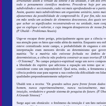
arruinando assim a virtude da síntese e da unidade, é um dos err
todo o pensamento cientifico moderno. Procede-se hoje por aná
subdividindo e seccionando, cada vez mais aprofundando-se o partic
Assim, quanto mais subdividirmos um organismo unitário, tanto mai
afastaremos da possibilidade de compreendê-lo. E por fim, não nos
em mão senão um acúmulo de elementos desconexos, dos quais te
que achar os significados reconstruindo-os na unidade, num con
que os explique e valorize, e cuja imagem desapareceu de nossa fre
(P. Ubaldi – Problemas Atuais).
Urge-se escapar deste perigo, principalmente agora que a ciência v
sua atenção para os fatos que estão além da matéria. Enquanto seu en
esteve centralizado neste campo, a probabilidade de enganos e err
interpretação eram menores devido ao determinismo que gove
matéria:
"Se a matéria não estivesse fechada no âmbito de 
determinísticas, a ciência não poderia construir as suas teorias (P. U
- O Sistema)" .
No campo psíquico-espiritual surge um novo compon
a liberdade do espírito que adiciona a equação um termo que se
considerar como um imponderável. Qual seria, então, a ferramenta 
ciência poderia usar para superar a sua conhecida dificuldade em lida
qualidades preponderantemente subjetivas?
Ubaldi tem a receita:
"Os grandes saltos para frente foram dados
homem, nunca experimentalmente, nunca racionalmente, mas
intuição, verdadeiro e grande sistema de pesquisa do futuro. (P. Uba
A Grande Síntese)."
Surge aqui um obstáculo: o fenômeno da intuição é um fato raríssi