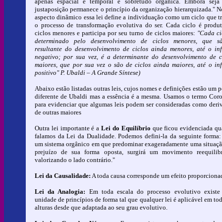
apenas espacial e temporal é sobretudo orgânica. Embora sej
justaposição permanece o princípio da organização hierarquizada." N
aspecto dinâmico essa lei define a individuação como um ciclo que t
o processo de transformação evolutiva do ser. Cada ciclo é produ
ciclos menores e participa por seu turno de ciclos maiores:
"Cada ci
determinado pelo desenvolvimento de ciclos menores, que s
resultante do desenvolvimento de ciclos ainda menores, até o inf
negativo; por sua vez, é a determinante do desenvolvimento de c
maiores, que por sua vez o são de ciclos ainda maiores, até o inf
positivo" P. Ubaldi – A Grande Síntese)
Abaixo estão listadas outras leis, cujos nomes e definições estão um 
diferente de Ubaldi mas a essência é a mesma. Usamos o termo Coro
para evidenciar que algumas leis podem ser consideradas como deri
de outras maiores
Outra lei importante é a
Lei do Equilíbrio
que ficou evidenciada q
falamos da Lei da Dualidade. Podemos defini-la da seguinte forma
um sistema orgânico em que predominar exageradamente uma situaç
prejuízo de sua forma oposta, surgirá um movimento reequilib
valorizando o lado contrário."
Lei da Causalidade:
A toda causa corresponde um efeito proporciona
Lei da Analogia:
Em toda escala do processo evolutivo exist
unidade de princípios de forma tal que qualquer lei é aplicável em tod
alturas desde que adaptada ao seu grau evolutivo.