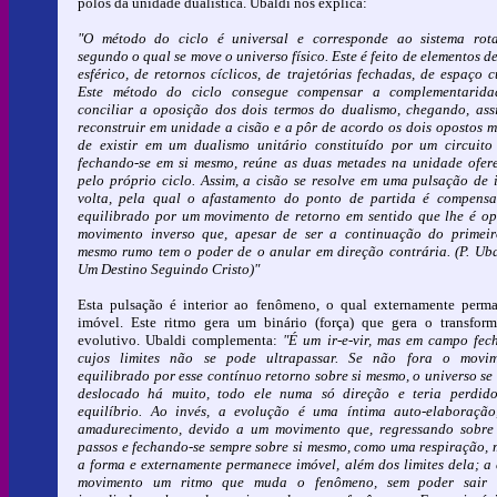
pólos da unidade dualística. Ubaldi nos explica:
"O método do ciclo é universal e corresponde ao sistema rota
segundo o qual se move o universo físico. Este é feito de elementos de
esférico, de retornos cíclicos, de trajetórias fechadas, de espaço c
Este método do ciclo consegue compensar a complementarida
conciliar a oposição dos dois termos do dualismo, chegando, ass
reconstruir em unidade a cisão e a pôr de acordo os dois opostos 
de existir em um dualismo unitário constituído por um circuito
fechando-se em si mesmo, reúne as duas metades na unidade ofer
pelo próprio ciclo. Assim, a cisão se resolve em uma pulsação de 
volta, pela qual o afastamento do ponto de partida é compens
equilibrado por um movimento de retorno em sentido que lhe é op
movimento inverso que, apesar de ser a continuação do primei
mesmo rumo tem o poder de o anular em direção contrária. (P. Uba
Um Destino Seguindo Cristo)"
Esta pulsação é interior ao fenômeno, o qual externamente perm
imóvel. Este ritmo gera um binário (força) que gera o transfor
evolutivo. Ubaldi complementa:
"É um ir-e-vir, mas em campo fec
cujos limites não se pode ultrapassar. Se não fora o movim
equilibrado por esse contínuo retorno sobre si mesmo, o universo se 
deslocado há muito, todo ele numa só direção e teria perdid
equilíbrio. Ao invés, a evolução é uma íntima auto-elaboraçã
amadurecimento, devido a um movimento que, regressando sobre
passos e fechando-se sempre sobre si mesmo, como uma respiração,
a forma e externamente permanece imóvel, além dos limites dela; a
movimento um ritmo que muda o fenômeno, sem poder sair d