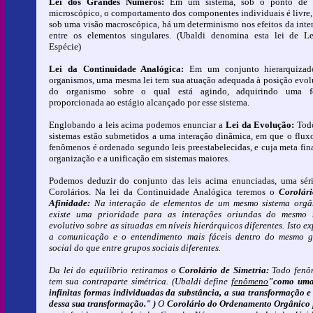
Lei dos Grandes Números:
Em um sistema, sob o ponto de v
microscópico, o comportamento dos componentes individuais é livre,
sob uma visão macroscópica, há um determinismo nos efeitos da inte
entre os elementos singulares. (Ubaldi denomina esta lei de L
Espécie)
Lei da Continuidade Analógica:
Em um conjunto hierarquizad
organismos, uma mesma lei tem sua atuação adequada à posição evol
do organismo sobre o qual está agindo, adquirindo uma f
proporcionada ao estágio alcançado por esse sistema.
Englobando a leis acima podemos enunciar a
Lei da Evolução:
Todo
sistemas estão submetidos a uma interação dinâmica, em que o flux
fenômenos é ordenado segundo leis preestabelecidas, e cuja meta fina
organização e a unificação em sistemas maiores.
Podemos deduzir do conjunto das leis acima enunciadas, uma sér
Corolários. Na lei da Continuidade Analógica teremos o
Corolár
Afinidade:
Na interação de elementos de um mesmo sistema orgâ
existe uma prioridade para as interações oriundas do mesmo 
evolutivo sobre as situadas em níveis hierárquicos diferentes.
Isto ex
a comunicação e o entendimento mais fáceis dentro do mesmo 
social do que entre grupos sociais diferentes.
Da lei do equilíbrio retiramos o
Corolário de Simetria:
Todo fenô
tem sua contraparte simétrica.
(Ubaldi define
fenômeno
"como uma
infinitas formas individuadas da substância, a sua transformação e 
dessa sua transformação." )
O
Corolário do Ordenamento Orgânico