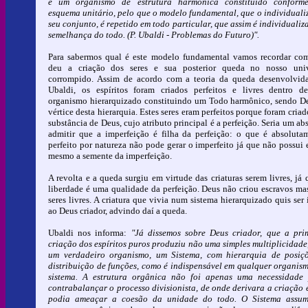
é um organismo de estrutura harmônica constituído conform
esquema unitário, pelo que o modelo fundamental, que o individuali
seu conjunto, é repetido em todo particular, que assim é individualiz
semelhança do todo. (P. Ubaldi - Problemas do Futuro)".
Para sabermos qual é este modelo fundamental vamos recordar co
deu a criação dos seres e sua posterior queda no nosso uni
corrompido. Assim de acordo com a teoria da queda desenvolvid
Ubaldi, os espíritos foram criados perfeitos e livres dentro 
organismo hierarquizado constituindo um Todo harmônico, sendo D
vértice desta hierarquia. Estes seres eram perfeitos porque foram criad
substância de Deus, cujo atributo principal é a perfeição. Seria um ab
admitir que a imperfeição é filha da perfeição: o que é absoluta
perfeito por natureza não pode gerar o imperfeito já que não possui 
mesmo a semente da imperfeição.
A revolta e a queda surgiu em virtude das criaturas serem livres, já 
liberdade é uma qualidade da perfeição. Deus não criou escravos ma
seres livres. A criatura que vivia num sistema hierarquizado quis ser 
ao Deus criador, advindo daí a queda.
Ubaldi nos informa:
"Já dissemos sobre Deus criador, que a pri
criação dos espíritos puros produziu não uma simples multiplicidade
um verdadeiro organismo, um Sistema, com hierarquia de posiç
distribuição de funções, como é indispensável em qualquer organis
sistema. A estrutura orgânica não foi apenas uma necessidade
contrabalançar o processo divisionista, de onde derivara a criação 
podia ameaçar a coesão da unidade do todo. O Sistema assum