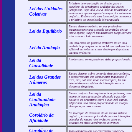
Princípio de organização do simples para o
complexo, do crescimento orgânico das partes
Lei das Unidades
justapostas. Aqui não vale a idéia de linearidade. A
Coletivas
união não é apenas espacial e temporal é sobretudo
orgânica. Embora seja uma justaposição permanece
o princípio da organização hierarquizada
Em um sistema orgânico em que predominar
exageradamente uma situação em prejuízo de sua
Lei do Equilíbrio
forma oposta, surgirá um movimento reequilibrador
valorizando o lado contrário.
Em toda escala do processo evolutivo existe uma
unidade de princípios de forma tal que qualquer lei é
Lei da Analogia
aplicável em todas as alturas desde que adaptada ao
seu grau evolutivo.
Lei da
A toda causa corresponde um efeito proporcionado
.
Causalidade
Em um sistema, sob o ponto de vista microscópico,
Lei dos Grandes
o comportamento dos componentes individuais é
livre, mas, sob uma visão macroscópica, há um
Números
determinismo nos efeitos da interação entre os
elementos singulares.
Lei da
Em um conjunto hierarquizado de organismos, uma
mesma lei tem sua atuação adequada à posição
Continuidade
evolutiva do organismo sobre o qual está agindo,
adquirindo uma forma proporcionada ao estágio
Analógica
alcançado por esse sistema
.
Na interação de elementos de um mesmo sistema
Corolário da
orgânico, existe uma prioridade para as interações
Afinidade
oriundas do mesmo nível evolutivo sobre as
situadas em níveis hierárquicos diferentes
Corolário de
.
Todo fenômeno tem sua contraparte simétrica