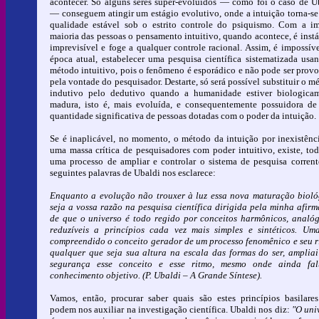
acontecer. Só alguns seres super-evoluídos — como foi o caso de U
— conseguem atingir um estágio evolutivo, onde a intuição torna-s
qualidade estável sob o estrito controle do psiquismo. Com a i
maioria das pessoas o pensamento intuitivo, quando acontece, é instá
imprevisível e foge a qualquer controle racional. Assim, é impossíve
época atual, estabelecer uma pesquisa científica sistematizada usa
método intuitivo, pois o fenômeno é esporádico e não pode ser prov
pela vontade do pesquisador. Destarte, só será possível substituir o m
indutivo pelo dedutivo quando a humanidade estiver biologica
madura, isto é, mais evoluída, e consequentemente possuidora d
quantidade significativa de pessoas dotadas com o poder da intuição.
Se é inaplicável, no momento, o método da intuição por inexistênc
uma massa crítica de pesquisadores com poder intuitivo, existe, tod
uma processo de ampliar e controlar o sistema de pesquisa corrent
seguintes palavras de Ubaldi nos esclarece:
Enquanto a evolução não trouxer à luz essa nova maturação bioló
seja a vossa razão na pesquisa científica dirigida pela minha afirm
de que o universo é todo regido por conceitos harmônicos, analóg
reduzíveis a princípios cada vez mais simples e sintéticos. Um
compreendido o conceito gerador de um processo fenomênico e seu r
qualquer que seja sua altura na escala das formas do ser, amplia
segurança esse conceito e esse ritmo, mesmo onde ainda fal
conhecimento objetivo. (P. Ubaldi – A Grande Síntese).
Vamos, então, procurar saber quais são estes princípios basilare
podem nos auxiliar na investigação científica. Ubaldi nos diz:
"O uni