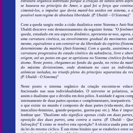
estrutura orgânica sobretudo porque a criação de tantos seres difer
se baseava no princípio do Amor, o qual foi a força que contin
cimentá-los, o impulso que devia mantê-los unidos em sistema, o 
possível num regime de absoluta liberdade. (P. Ubaldi – O Sistema)"
Com a queda surgiu então a cisão dualística entre Sistema e Anti-Sis
Ubaldi descreve este desmoronamento da seguinte forma:
"O fenôme
queda, estudado em seu aspecto dinâmico, apresenta-se-nos, agora,
uma curvatura cinética, ou envolvimento gradual do movimento sob
mesmo, equivalente a um contrair-se da liberdade do espírito (Sistem
determinismo da matéria (Anti-Sistema). Com a queda, assistimos 
curvatura progressiva do estado cinético da substância, livre e aber
origem, até ao ponto em que se aprisiona no Sistema cinético fecha
átomo. Neste ponto, chegamos ao fundo da queda, no reino da maté
do máximo divisionismo, onde dominam no caos as individua
atômicas isoladas, no triunfo pleno do princípio separatista da rev
(P. Ubaldi - O Sistema)"
Neste ponto o sistema orgânico da criação encontra-se esface
fracionado nas suas individualidades. O universo se polarizou, s
assim o dualismo que o dividiu em dois pólos. A unidade é agora com
internamente de duas partes opostas e complementares, inseparáveis.
o que existe no mundo é composto de duas partes (vida-morte, dia-n
masculino-feminino, grande-pequeno, guerra-paz etc.). Mas é impor
lembrar que:
"Dualismo não significa apenas cisão em duas partes
oposição das duas partes, uma contra a outra. (P. Ubaldi - Qu
Salvação)"
E como se resolve esta oposição? A técnica usada para ist
da lei do retorno cíclico. É um ritmo binário que se estabelece entre os