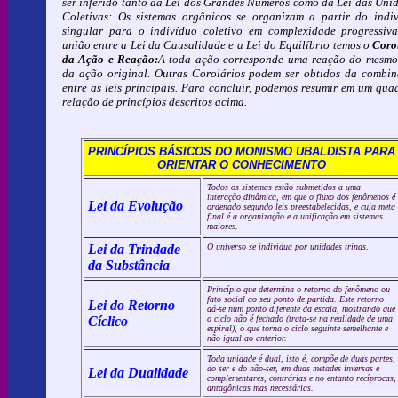
ser inferido tanto da Lei dos Grandes Números como da Lei das Uni
Coletivas:
Os sistemas orgânicos se organizam a partir do indi
singular para o indivíduo coletivo em complexidade progressiva
união entre a Lei da Causalidade e a Lei do Equilíbrio temos o
Coro
da Ação e Reação:
A toda ação corresponde uma reação do mesmo
da ação original
. Outras Corolários podem ser obtidos da combi
entre as leis principais. Para concluir, podemos resumir em um qua
relação de princípios descritos acima.
PRINCÍPIOS BÁSICOS DO MONISMO UBALDISTA PARA
ORIENTAR O CONHECIMENTO
Todos os sistemas estão submetidos a uma
interação dinâmica, em que o fluxo dos fenômenos é
Lei da Evolução
ordenado segundo leis preestabelecidas, e cuja meta
final é a organização e a unificação em sistemas
maiores.
Lei da Trindade
O universo se individua por unidades trinas
.
da Substância
Princípio que determina o retorno do fenômeno ou
fato social ao seu ponto de partida. Este retorno
Lei do Retorno
dá-se num ponto diferente da escala, mostrando que
Cíclico
o ciclo não é fechado (trata-se na realidade de uma
espiral), o que torna o ciclo seguinte semelhante e
não igual ao anterior.
Toda unidade é dual, isto é, compõe de duas partes,
do ser e do não-ser, em duas metades inversas e
Lei da Dualidade
complementares, contrárias e no entanto recíprocas,
antagônicas mas necessárias.