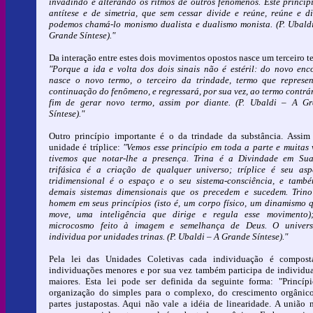
invadindo e alterando os ritmos de outros fenômenos. Este princíp
antítese e de simetria, que sem cessar divide e reúne, reúne e di
podemos chamá-lo monismo dualista e dualismo monista. (P. Ubald
Grande Síntese)."
Da interação entre estes dois movimentos opostos nasce um terceiro t
"Porque a ida e volta dos dois sinais não é estéril: do novo enc
nasce o novo termo, o terceiro da trindade, termo que represe
continuação do fenômeno, e regressará, por sua vez, ao termo contrár
fim de gerar novo termo, assim por diante. (P. Ubaldi – A G
Síntese)."
Outro princípio importante é o da trindade da substância. Assim
unidade é tríplice:
"Vemos esse princípio em toda a parte e muitas 
tivemos que notar-lhe a presença. Trina é a Divindade em Sua
trifásica é a criação de qualquer universo; tríplice é seu asp
tridimensional é o espaço e o seu sistema-consciência, e tamb
demais sistemas dimensionais que os precedem e sucedem. Trin
homem em seus princípios (isto é, um corpo físico, um dinamismo 
move, uma inteligência que dirige e regula esse movimento)
microcosmo feito à imagem e semelhança de Deus. O univers
individua por unidades trinas. (P. Ubaldi – A Grande Síntese)."
Pela lei das Unidades Coletivas cada individuação é compos
individuações menores e por sua vez também participa de individu
maiores. Esta lei pode ser definida da seguinte forma: "Princíp
organização do simples para o complexo, do crescimento orgânic
partes justapostas. Aqui não vale a idéia de linearidade. A união 