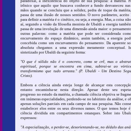
paradoxal, a inexistência do objeto de sua pesquisa: a matéria. P
irônico que aquilo que buscava conhecer a fundo desvaneceu nas
mãos quando se concluiu que a solidez, pedra de toque da matéria
passa de uma ilusão de nossos sentidos. O novo parâmetro, aceito 
para definir a matéria é o cinético, ou seja, a energia. Mas, a coisa nã
aí, segundo a visão da filosofia monista de Ubaldi a energia també
passa de uma involução de uma dimensão ainda maior: o pensament
outras palavras: como a matéria que pode ser considerada co
encurvamento do espaço dinâmico, assim também, a energia pod
concebida como um encurvamento do pensamento. Da aparente so
absoluta chegamos a uma expressão meramente conceptual. Is
sintetizado por Ubaldi da seguinte forma:
"O que é sólido não é o concreto, como se crê, mas o abstra
espiritual, porque se encontra em cima, subtrai-se ao vórti
transformismo que tudo arrasta." (P. Ubaldi - Um Destino Seg
Cristo).
Embora a ciência ainda esteja longe de alcançar esta concepçã
entanto encaminha-se nesta direção. Apesar deste seu espeta
progresso no estudo da matéria, a chamada ciência objetiva se fragm
em inúmeras especialidades, perdendo-se no labirinto da análise, e o
apenas soluções parciais em cada campo de sua pesquisa. Não cons
estabelecer elos entre os seus diversos ramos. O que temos hoje 
ciência dividida em compartimentos estanques. Sobre isto Ubal
expressou:
"A especialização, o perder-se, desorientando-se, no dédalo das anál