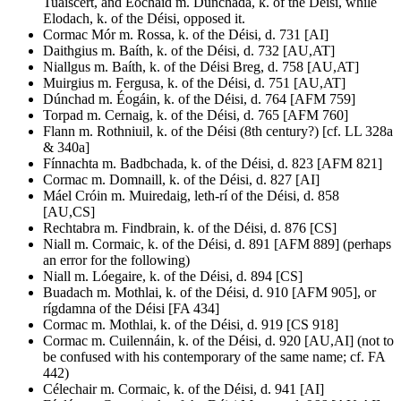
Tuaiscert, and Eochaid m. Dúnchada, k. of the Déisi, while
Elodach, k. of the Déisi, opposed it.
Cormac Mór m. Rossa, k. of the Déisi, d. 731 [AI]
Daithgius m. Baíth, k. of the Déisi, d. 732 [AU,AT]
Niallgus m. Baíth, k. of the Déisi Breg, d. 758 [AU,AT]
Muirgius m. Fergusa, k. of the Déisi, d. 751 [AU,AT]
Dúnchad m. Éogáin, k. of the Déisi, d. 764 [AFM 759]
Torpad m. Cernaig, k. of the Déisi, d. 765 [AFM 760]
Flann m. Rothniuil, k. of the Déisi (8th century?) [cf. LL 328a
& 340a]
Fínnachta m. Badbchada, k. of the Déisi, d. 823 [AFM 821]
Cormac m. Domnaill, k. of the Déisi, d. 827 [AI]
Máel Cróin m. Muiredaig, leth-rí of the Déisi, d. 858
[AU,CS]
Rechtabra m. Findbrain, k. of the Déisi, d. 876 [CS]
Niall m. Cormaic, k. of the Déisi, d. 891 [AFM 889] (perhaps
an error for the following)
Niall m. Lóegaire, k. of the Déisi, d. 894 [CS]
Buadach m. Mothlai, k. of the Déisi, d. 910 [AFM 905], or
rígdamna of the Déisi [FA 434]
Cormac m. Mothlai, k. of the Déisi, d. 919 [CS 918]
Cormac m. Cuilennáin, k. of the Déisi, d. 920 [AU,AI] (not to
be confused with his contemporary of the same name; cf. FA
442)
Célechair m. Cormaic, k. of the Déisi, d. 941 [AI]