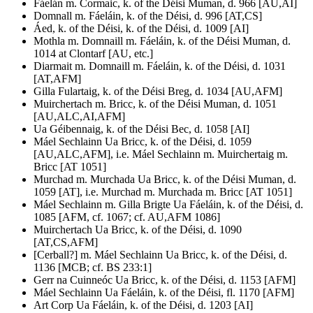
Fáelán m. Cormaic, k. of the Déisi Muman, d. 966 [AU,AI]
Domnall m. Fáeláin, k. of the Déisi, d. 996 [AT,CS]
Áed, k. of the Déisi, k. of the Déisi, d. 1009 [AI]
Mothla m. Domnaill m. Fáeláin, k. of the Déisi Muman, d.
1014 at Clontarf [AU, etc.]
Diarmait m. Domnaill m. Fáeláin, k. of the Déisi, d. 1031
[AT,AFM]
Gilla Fulartaig, k. of the Déisi Breg, d. 1034 [AU,AFM]
Muirchertach m. Bricc, k. of the Déisi Muman, d. 1051
[AU,ALC,AI,AFM]
Ua Géibennaig, k. of the Déisi Bec, d. 1058 [AI]
Máel Sechlainn Ua Bricc, k. of the Déisi, d. 1059
[AU,ALC,AFM], i.e. Máel Sechlainn m. Muirchertaig m.
Bricc [AT 1051]
Murchad m. Murchada Ua Bricc, k. of the Déisi Muman, d.
1059 [AT], i.e. Murchad m. Murchada m. Bricc [AT 1051]
Máel Sechlainn m. Gilla Brigte Ua Fáeláin, k. of the Déisi, d.
1085 [AFM, cf. 1067; cf. AU,AFM 1086]
Muirchertach Ua Bricc, k. of the Déisi, d. 1090
[AT,CS,AFM]
[Cerball?] m. Máel Sechlainn Ua Bricc, k. of the Déisi, d.
1136 [MCB; cf. BS 233:1]
Gerr na Cuinneóc Ua Bricc, k. of the Déisi, d. 1153 [AFM]
Máel Sechlainn Ua Fáeláin, k. of the Déisi, fl. 1170 [AFM]
Art Corp Ua Fáeláin, k. of the Déisi, d. 1203 [AI]