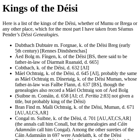
Kings of the Déisi
Here is a list of the kings of the Déisi, whether of Mumu or Brega or
any other place, which for the most part I have taken from Séamus
Pender’s
Déssi Genealogies
.
Dubthach Dubtaire m. Forgnae, k. of the Déisi Breg (early
5th century) [Rennes Dindshenchas]
Áed Bolg m. Fíngen, k. of the Déisi [BS, there said to be
father-in-law of Diarmait Ruanaid, d. 665]
Cobthach, k. of the Déisi, d. 632 [AI]
Máel Ochtraig, k. of the Déisi, d. 645 [AI], probably the same
as Máel Ochtraig m. Dínertaig, k. of the Déisi Muman, whose
father-in-law was Faílbe Flann, d. 637 [BS], though the
genealogies also record a Máel Ochtraig son of Áed Bolg
(Suibne m. Comáin, d. 658 [AI; cf.
Peritia
2:83] not given a
title, but probably king of the Déisi)
Bran Find m. Maíli Ochtraig, k. of the Déisi, Muman, d. 671
[AU,AI,CS,AR]
Congal m. Suibne, k. of the Déisi, d. 701 [AU,AT,CS,AR]
(the annals call him Conall, but the genealogies and
Cáin
Adamnáin
call him Congal). Among the other sureties of the
Cáin Adamnáin in 697 were Andelaith, k. of the Déisi