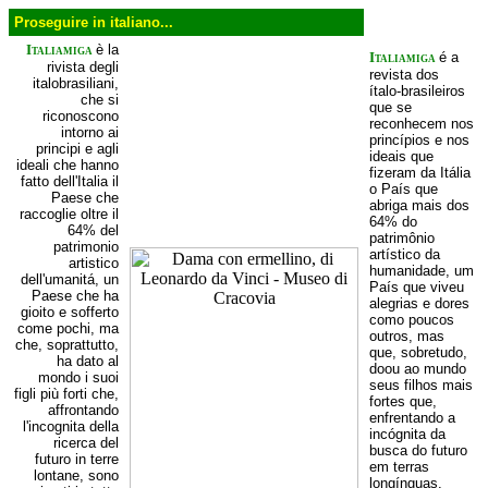
Proseguire in italiano...
Italiamiga
è la
Italiamiga
é a
rivista degli
revista dos
italobrasiliani,
ítalo-brasileiros
che si
que se
riconoscono
reconhecem nos
intorno ai
princípios e nos
principi e agli
ideais que
ideali che hanno
fizeram da Itália
fatto dell'Italia il
o País que
Paese che
abriga mais dos
raccoglie oltre il
64% do
64% del
patrimônio
patrimonio
artístico da
artistico
humanidade, um
dell'umanitá, un
País que viveu
Paese che ha
alegrias e dores
gioito e sofferto
como poucos
come pochi, ma
outros, mas
che, soprattutto,
que, sobretudo,
ha dato al
doou ao mundo
mondo i suoi
seus filhos mais
figli più forti che,
fortes que,
affrontando
enfrentando a
l'incognita della
incógnita da
ricerca del
busca do futuro
futuro in terre
em terras
lontane, sono
longínguas,