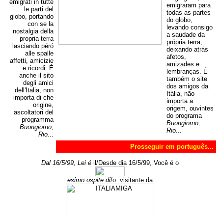
emigrati in tutte
emigraram para
le parti del
todas as partes
globo, portando
do globo,
con se la
levando consigo
nostalgia della
a saudade da
propria terra
própria terra,
lasciando péró
deixando atrás
alle spalle
afetos,
affetti, amicizie
amizades e
e ricordi. È
lembranças. É
anche il sito
também o site
degli amici
dos amigos da
dell'Italia, non
Itália, não
importa di che
importa a
origine,
origem, ouvintes
ascoltatori del
do programa
programma
Buongiorno,
Buongiorno,
Rio
...
Rio
...
Prosseguir em português...
Dal 16/5/99, Lei é
il/Desde dia 16/5/99, Você é o
esimo ospite di
/o. visitante da