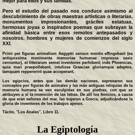
mejor para ellos y sus familias.
Pero el estudio del pasado nos conduce asimismo al
descubrimiento de obras maestras artísticas o literarias,
monumentos impresionantes, gráciles estatuas,
hermosas joyas o inspirados poemas que subrayan la
afinidad básica entre esos remotos antepasados y
nosotros, hombres y mujeres de comienzos del siglo
XXI.
Primi per figuras animalium Aegyptii sensus mentis effingebant (ea
antiquissima monimenta memoriae humanae impressa saxis
cernuntur), et litterarum semet inventores perhibent; inde Phoenicas,
quia mari praepollebant, intulisse Graeciae gloriamque adeptos,
tamquam reppererint quae acceperant.
Los egipcios, antes que las demás naciones, expresaron sus
conceptos por figuras de animales y las más antiguas reliquias de la
memoria humana se ven esculpidas en sus piedras, con que se
atribuyen a sí la invención de las letras. De allí los fenicios, a causa
de que eran señores del mar, las trajeron a Grecia, adjudicándose la
gloria de inventores de los trabajos ajenos.
Tácito, "Los Anales", Libro 11.
La Egiptología