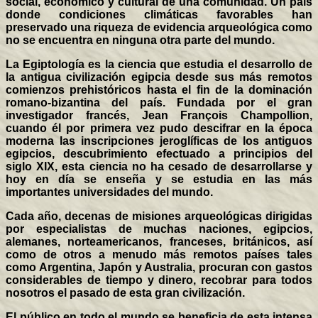
social, económico y cultural de una comunidad. Un país
donde condiciones climáticas favorables han
preservado una riqueza de evidencia arqueológica como
no se encuentra en ninguna otra parte del mundo.
La Egiptología es la ciencia que estudia el desarrollo de
la antigua civilización egipcia desde sus más remotos
comienzos prehistóricos hasta el fin de la dominación
romano-bizantina del país. Fundada por el gran
investigador francés, Jean François Champollion,
cuando él por primera vez pudo descifrar en la época
moderna las inscripciones jeroglíficas de los antiguos
egipcios, descubrimiento efectuado a principios del
siglo XIX, esta ciencia no ha cesado de desarrollarse y
hoy en día se enseña y se estudia en las más
importantes universidades del mundo.
Cada año, decenas de misiones arqueológicas dirigidas
por especialistas de muchas naciones, egipcios,
alemanes, norteamericanos, franceses, británicos, así
como de otros a menudo más remotos países tales
como Argentina, Japón y Australia, procuran con gastos
considerables de tiempo y dinero, recobrar para todos
nosotros el pasado de esta gran civilización.
El público en todo el mundo se beneficia de esta intensa