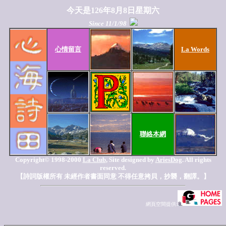
今天是126年8月8日星期六
Since 11/1/98
心情留言
La Words
聯絡本網
Copyright© 1998-2000
La Club
, Site designed by
AriesDog
. All rights
reserved.
【詩詞版權所有 未經作者書面同意 不得任意拷貝，抄襲，翻譯。】
網頁空間提供: